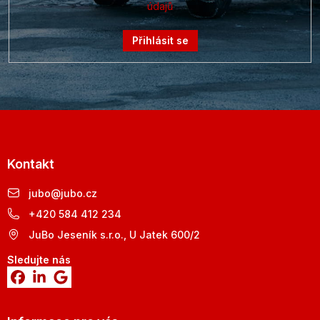
údajů
Přihlásit se
Kontakt
jubo
@
jubo.cz
+420 584 412 234
JuBo Jeseník s.r.o., U Jatek 600/2
Sledujte nás