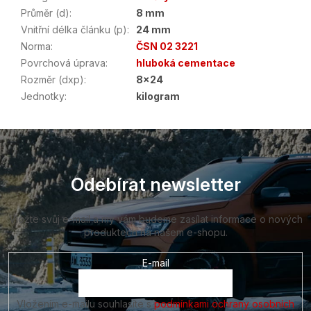
Průměr (d)
:
8 mm
Vnitřní délka článku (p)
:
24 mm
Norma
:
ČSN 02 3221
Povrchová úprava
:
hluboká cementace
Rozměr (dxp)
:
8x24
Jednotky
:
kilogram
Z
á
p
a
Odebírat newsletter
t
í
Vložte svůj e-mail a my vám budeme zasílat informace o nových
produktech na našem e-shopu.
E-mail
Vložením e-mailu souhlasíte s
podmínkami ochrany osobních