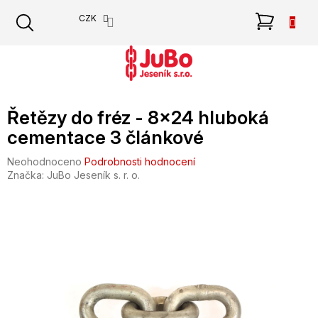
Přejít
NÁKU
CZK
na
obsah
KOŠÍK
Řetězy do fréz - 8x24 hluboká
cementace 3 článkové
Průměrné
Neohodnoceno
Podrobnosti hodnocení
hodnocení
Značka:
JuBo Jeseník s. r. o.
produktu
je
0,0
z
5
hvězdiček.