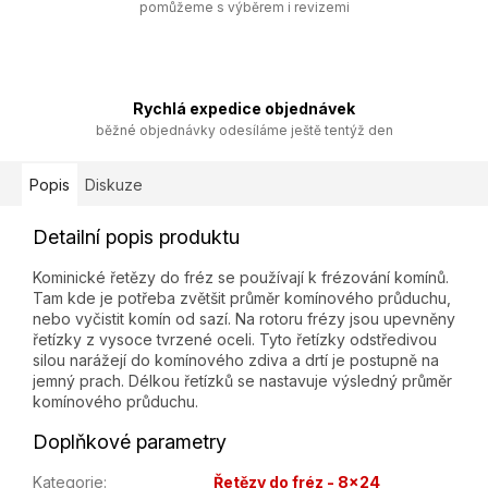
pomůžeme s výběrem i revizemi
Rychlá expedice objednávek
běžné objednávky odesíláme ještě tentýž den
Popis
Diskuze
Detailní popis produktu
Kominické řetězy do fréz se používají k frézování komínů.
Tam kde je potřeba zvětšit průměr komínového průduchu,
nebo vyčistit komín od sazí. Na rotoru frézy jsou upevněny
řetízky z vysoce tvrzené oceli. Tyto řetízky odstředivou
silou narážejí do komínového zdiva a drtí je postupně na
jemný prach. Délkou řetízků se nastavuje výsledný průměr
komínového průduchu.
Doplňkové parametry
Kategorie
:
Řetězy do fréz - 8x24