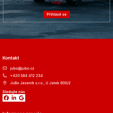
údajů
Přihlásit se
Kontakt
jubo
@
jubo.cz
+420 584 412 234
JuBo Jeseník s.r.o., U Jatek 600/2
Sledujte nás