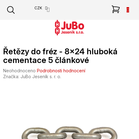
Přejít
NÁKU
CZK
na
obsah
KOŠÍK
Řetězy do fréz - 8x24 hluboká
cementace 5 článkové
Průměrné
Neohodnoceno
Podrobnosti hodnocení
hodnocení
Značka:
JuBo Jeseník s. r. o.
produktu
je
0,0
z
5
hvězdiček.