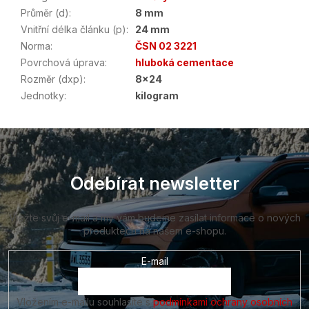
Průměr (d)
:
8 mm
Vnitřní délka článku (p)
:
24 mm
Norma
:
ČSN 02 3221
Povrchová úprava
:
hluboká cementace
Rozměr (dxp)
:
8x24
Jednotky
:
kilogram
Z
á
p
a
Odebírat newsletter
t
í
Vložte svůj e-mail a my vám budeme zasílat informace o nových
produktech na našem e-shopu.
E-mail
Vložením e-mailu souhlasíte s
podmínkami ochrany osobních