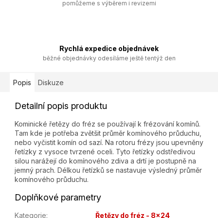
pomůžeme s výběrem i revizemi
Rychlá expedice objednávek
běžné objednávky odesíláme ještě tentýž den
Popis
Diskuze
Detailní popis produktu
Kominické řetězy do fréz se používají k frézování komínů.
Tam kde je potřeba zvětšit průměr komínového průduchu,
nebo vyčistit komín od sazí. Na rotoru frézy jsou upevněny
řetízky z vysoce tvrzené oceli. Tyto řetízky odstředivou
silou narážejí do komínového zdiva a drtí je postupně na
jemný prach. Délkou řetízků se nastavuje výsledný průměr
komínového průduchu.
Doplňkové parametry
Kategorie
:
Řetězy do fréz - 8x24