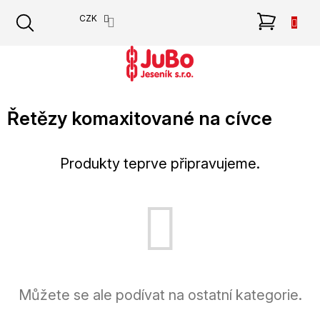
Přejít
NÁKU
CZK
na
obsah
KOŠÍK
Řetězy komaxitované na cívce
Produkty teprve připravujeme.
Můžete se ale podívat na ostatní kategorie.