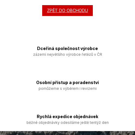
ZPĚT DO OBCHODU
Dceřiná společnost výrobce
zázemí největšího výrobce řetězů v ČR
Osobní přístup a poradenství
pomůžeme s výběrem i revizemi
Rychlá expedice objednávek
běžné objednávky odesíláme ještě tentýž den
Z