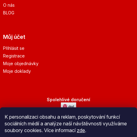
O nás
BLOG
Můj účet
Přihlásit se
Registrace
Moje objednávky
Moje doklady
Spolehlivé doručení
K personalizaci obsahu a reklam, poskytování funkcí
Bezpečná platba
sociálních médií a analýze naší návštěvnosti využíváme
soubory cookies. Více informací
zde
.