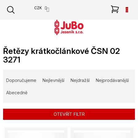
Přejít
NÁKU
CZK
na
obsah
KOŠÍK
Řetězy krátkočlánkové ČSN 02
3271
Ř
a
Doporučujeme
Nejlevnější
Nejdražší
Nejprodávanější
z
e
Abecedně
n
í
p
OTEVŘÍT FILTR
r
o
V
d
ý