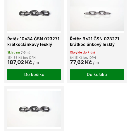
u
p
k
i
t
s
ů
p
r
o
Řetěz 10x34 ČSN 023271
Řetěz 6x21 ČSN 023271
d
krátkočlánkový lesklý
krátkočlánkový lesklý
u
Skladem
(>5 m)
Obvykle do 7 dní
k
154,56 Kč bez DPH
64,15 Kč bez DPH
t
187,02 Kč
77,62 Kč
/ m
/ m
ů
Do košíku
Do košíku