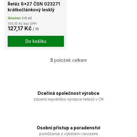
Řetěz 8x27 ČSN 023271
krátkočlánkový lesklý
Skladem
(>5 m)
105,10 Kč bez DPH
127,17 Kč
/ m
Do košíku
3
položek celkem
O
v
l
á
d
a
Dceřiná společnost výrobce
c
zázemí největšího výrobce řetězů v ČR
í
p
r
v
k
Osobní přístup a poradenství
y
pomůžeme s výběrem i revizemi