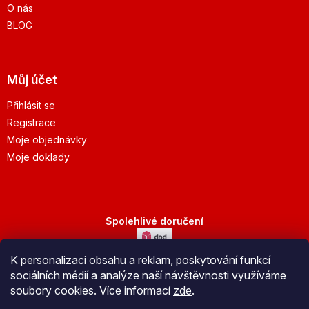
O nás
BLOG
Můj účet
Přihlásit se
Registrace
Moje objednávky
Moje doklady
Spolehlivé doručení
K personalizaci obsahu a reklam, poskytování funkcí
Bezpečná platba
sociálních médií a analýze naší návštěvnosti využíváme
soubory cookies. Více informací
zde
.