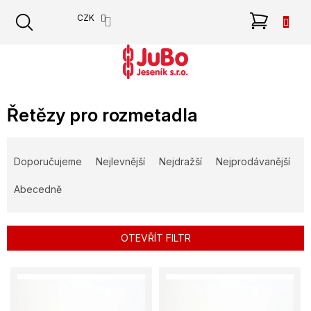
Přejít
NÁKU
CZK
na
obsah
KOŠÍK
Řetězy pro rozmetadla
Ř
a
Doporučujeme
Nejlevnější
Nejdražší
Nejprodávanější
z
e
Abecedně
n
í
p
OTEVŘÍT FILTR
r
o
V
d
ý
u
p