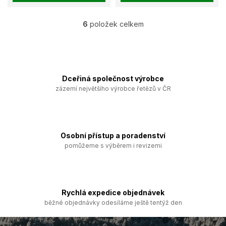
6
položek celkem
O
v
l
á
d
a
Dceřiná společnost výrobce
c
zázemí největšího výrobce řetězů v ČR
í
p
r
v
k
Osobní přístup a poradenství
y
pomůžeme s výběrem i revizemi
v
ý
p
i
s
Rychlá expedice objednávek
u
běžné objednávky odesíláme ještě tentýž den
Z