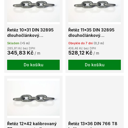
k
i
t
s
ů
p
r
o
Řetěz 10x31 DIN 32895
Řetěz 11x35 DIN 32895
d
dlouhočlánkový
dlouhočlánkový
u
kalibrovaný T8
kalibrovaný T8
Skladem
(>5 m)
Obvykle do 7 dní
(0,3 m)
k
285,81 Kč bez DPH
436,46 Kč bez DPH
t
345,83 Kč
528,12 Kč
/ m
/ m
ů
Do košíku
Do košíku
Řetěz 12x42 kalibrovaný
Řetěz 13x36 DIN 766 T8