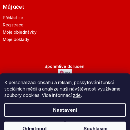
Můj účet
Přihlásit se
Registrace
Moje objednávky
Moje doklady
Spolehlivé doručení
K personalizaci obsahu a reklam, poskytování funkcí
Bezpečná platba
sociálních médií a analýze naší návštěvnosti využíváme
soubory cookies. Více informací
zde
.
Nastavení
Vytvořil Shoptet
Odmítnout
Souhlasím