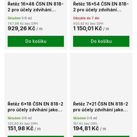
Řetěz 16x48 ČSN EN 818-
Řetěz 18x54 ČSN EN 818-
2 pro účely zdvihání
2 pro účely zdvihání
jakost 80 barvený
jakost 80 barvený
Skladem
(>5 m)
Obvykle do 7 dní
767,98 Kč bez DPH
950,42 Kč bez DPH
929,26 Kč
1 150,01 Kč
/ m
/ m
Do košíku
Do košíku
Řetěz 6x18 ČSN EN 818-2
Řetěz 7x21 ČSN EN 818-2
pro účely zdvihání jakost
pro účely zdvihání jakost
80 barvený
80 barvený
Skladem
(>5 m)
Skladem
(>5 m)
125,60 Kč bez DPH
161 Kč bez DPH
151,98 Kč
194,81 Kč
/ m
/ m