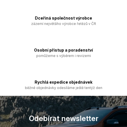
l
á
d
a
Dceřiná společnost výrobce
c
zázemí největšího výrobce řetězů v ČR
í
p
r
v
k
Osobní přístup a poradenství
y
pomůžeme s výběrem i revizemi
v
ý
p
i
s
Rychlá expedice objednávek
u
běžné objednávky odesíláme ještě tentýž den
Z
á
p
a
Odebírat newsletter
t