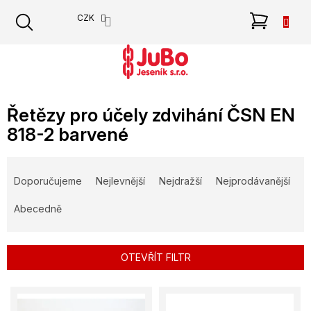
Přejít
NÁKU
CZK
na
obsah
KOŠÍK
Řetězy pro účely zdvihání ČSN EN
818-2 barvené
Ř
a
Doporučujeme
Nejlevnější
Nejdražší
Nejprodávanější
z
e
Abecedně
n
í
p
OTEVŘÍT FILTR
r
o
V
d
ý