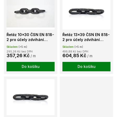
u
p
k
i
t
s
ů
p
r
o
Řetěz 10x30 ČSN EN 818-
Řetěz 13x39 ČSN EN 818-
d
2 pro účely zdvihání
2 pro účely zdvihání
u
jakost 80 barvený
jakost 80 barvený
Skladem
(>5 m)
Skladem
(>5 m)
k
295,26 Kč bez DPH
499,88 Kč bez DPH
t
357,26 Kč
604,85 Kč
/ m
/ m
ů
Do košíku
Do košíku