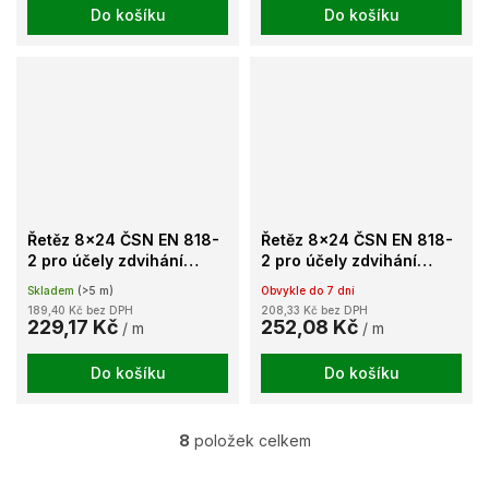
Do košíku
Do košíku
Řetěz 8x24 ČSN EN 818-
Řetěz 8x24 ČSN EN 818-
2 pro účely zdvihání
2 pro účely zdvihání
jakost 80 barvený
jakost 80 komaxitovaný
Skladem
(>5 m)
Obvykle do 7 dní
189,40 Kč bez DPH
208,33 Kč bez DPH
229,17 Kč
252,08 Kč
/ m
/ m
Do košíku
Do košíku
8
položek celkem
O
v