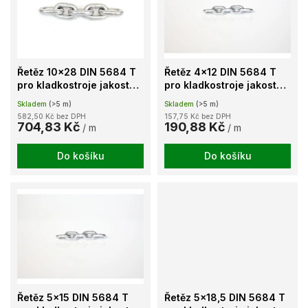
k
i
t
s
ů
p
r
o
Řetěz 10x28 DIN 5684 T
Řetěz 4x12 DIN 5684 T
d
pro kladkostroje jakost
pro kladkostroje jakost
u
80 galvanicky
80 galvanicky
Skladem
(>5 m)
Skladem
(>5 m)
k
pozinkovaný
pozinkovaný
582,50 Kč bez DPH
157,75 Kč bez DPH
t
704,83 Kč
190,88 Kč
/ m
/ m
ů
Do košíku
Do košíku
Řetěz 5x15 DIN 5684 T
Řetěz 5x18,5 DIN 5684 T