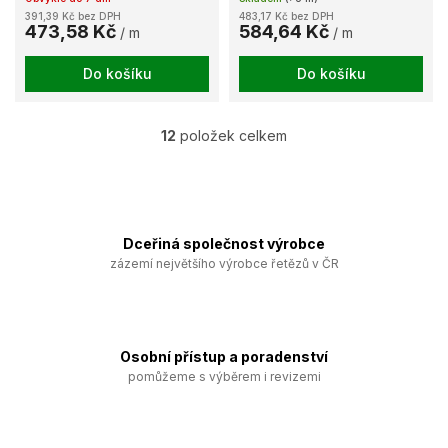
pozinkovaný
391,39 Kč bez DPH
483,17 Kč bez DPH
473,58 Kč
584,64 Kč
/ m
/ m
Do košíku
Do košíku
12
položek celkem
O
v
l
á
d
a
Dceřiná společnost výrobce
c
zázemí největšího výrobce řetězů v ČR
í
p
r
v
k
Osobní přístup a poradenství
y
pomůžeme s výběrem i revizemi
v
ý
p
i