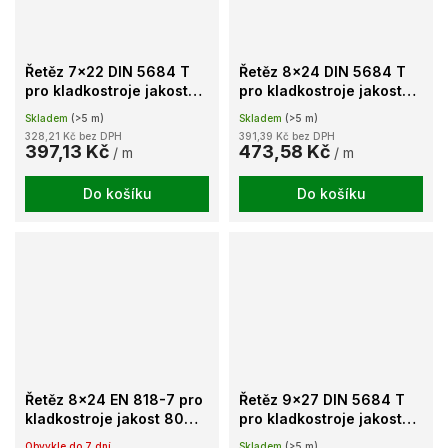
Řetěz 7x22 DIN 5684 T
Řetěz 8x24 DIN 5684 T
pro kladkostroje jakost
pro kladkostroje jakost
80 galvanicky
80 galvanicky
Skladem
(>5 m)
Skladem
(>5 m)
pozinkovaný
pozinkovaný
328,21 Kč bez DPH
391,39 Kč bez DPH
397,13 Kč
473,58 Kč
/ m
/ m
Do košíku
Do košíku
Řetěz 8x24 EN 818-7 pro
Řetěz 9x27 DIN 5684 T
kladkostroje jakost 80
pro kladkostroje jakost
galvanicky pozinkovaný
80 galvanicky
Obvykle do 7 dní
Skladem
(>5 m)