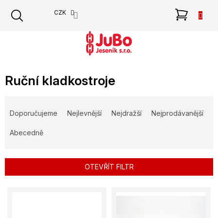
Přejít
NÁKU
CZK
na
obsah
KOŠÍK
Ruční kladkostroje
Ř
a
Doporučujeme
Nejlevnější
Nejdražší
Nejprodávanější
z
e
Abecedně
n
í
p
OTEVŘÍT FILTR
r
o
V
d
ý
u
p