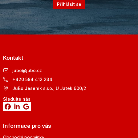
Přihlásit se
Kontakt
jubo
@
jubo.cz
+420 584 412 234
JuBo Jeseník s.r.o., U Jatek 600/2
Sledujte nás
Informace pro vás
Obchodní podmínky