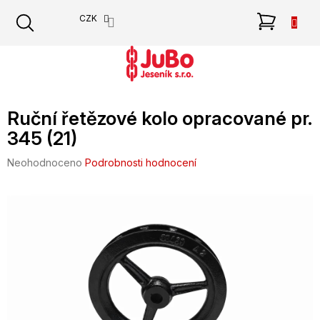
Přejít
NÁKU
CZK
na
obsah
KOŠÍK
Ruční řetězové kolo opracované pr.
345 (21)
Průměrné
Neohodnoceno
Podrobnosti hodnocení
hodnocení
produktu
je
0,0
z
5
hvězdiček.