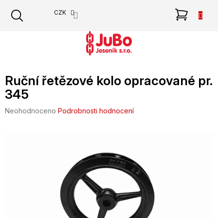
Přejít
NÁKU
CZK
na
obsah
KOŠÍK
Ruční řetězové kolo opracované pr.
345
Průměrné
Neohodnoceno
Podrobnosti hodnocení
hodnocení
produktu
je
0,0
z
5
hvězdiček.