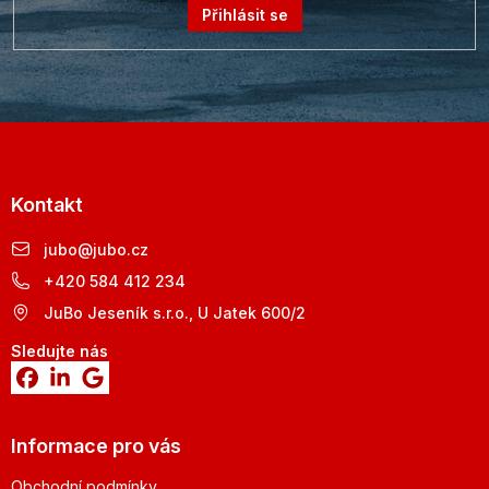
Přihlásit se
Kontakt
jubo
@
jubo.cz
+420 584 412 234
JuBo Jeseník s.r.o., U Jatek 600/2
Sledujte nás
Informace pro vás
Obchodní podmínky