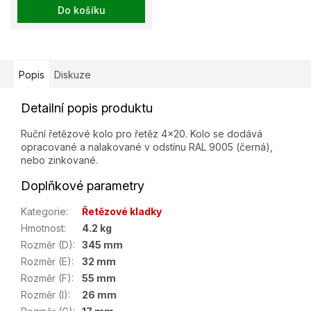
Do košíku
Popis
Diskuze
Detailní popis produktu
Ruční řetězové kolo pro řetěz 4x20. Kolo se dodává
opracované a nalakované v odstínu RAL 9005 (černá),
nebo zinkované.
Doplňkové parametry
Kategorie
:
Řetězové kladky
Hmotnost
:
4.2 kg
Rozměr (D)
:
345 mm
Rozměr (E)
:
32 mm
Rozměr (F)
:
55 mm
Rozměr (I)
:
26 mm