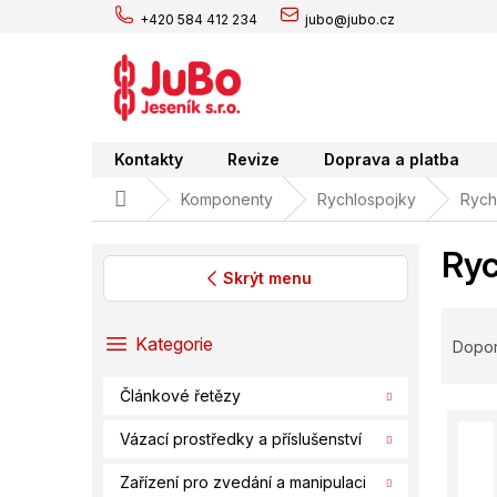
Přejít
+420 584 412 234
jubo@jubo.cz
na
obsah
Kontakty
Revize
Doprava a platba
Domů
Komponenty
Rychlospojky
Rych
Ryc
Skrýt menu
P
Ř
o
a
Přeskočit
Kategorie
Dopo
s
kategorie
z
t
e
Článkové řetězy
r
V
n
a
ý
í
Vázací prostředky a příslušenství
n
p
p
n
Zařízení pro zvedání a manipulaci
i
r