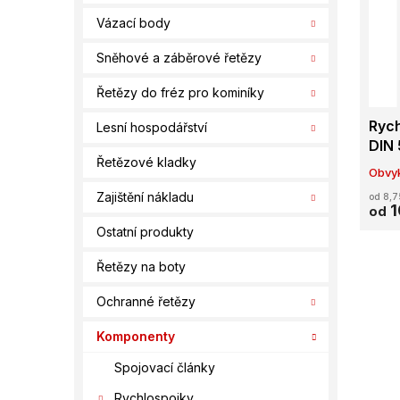
í
s
o
Vázací body
p
p
d
a
r
u
Sněhové a záběrové řetězy
n
o
k
e
d
t
Řetězy do fréz pro kominíky
l
u
ů
Rych
Lesní hospodářství
k
DIN
t
Řetězové kladky
ů
Obvyk
Zajištění nákladu
od 8,7
1
od
Ostatní produkty
Řetězy na boty
Ochranné řetězy
Komponenty
Spojovací články
Rychlospojky