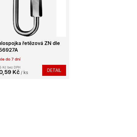
lospojka řetězová ZN dle
 56927A
le do 7 dní
5 Kč bez DPH
DETAIL
0,59 Kč
/ ks
O
v
l
á
d
a
c
í
p