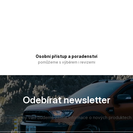
Osobní přístup a poradenství
pomůžeme s výběrem i revizemi
Odebírat newsletter
vůj e-mail a my vám budeme zasílat informace o nových produktech
e-shopu.