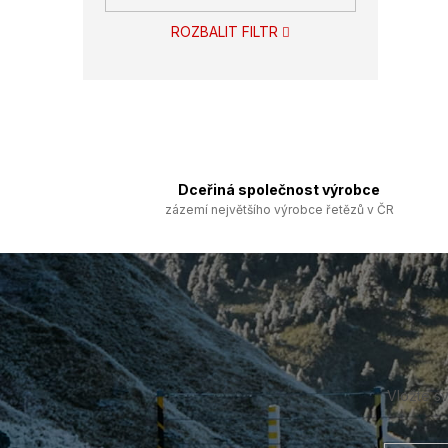
ROZBALIT FILTR
Dceřiná společnost výrobce
zázemí největšího výrobce řetězů v ČR
Z
á
p
a
t
í
Vložte s