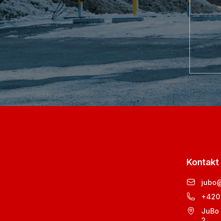
Kontakt
jubo
+420
JuBo 
2