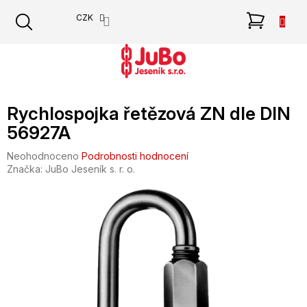
Přejít
NÁKU
CZK
na
obsah
KOŠÍK
Rychlospojka řetězová ZN dle DIN
56927A
Průměrné
Neohodnoceno
Podrobnosti hodnocení
hodnocení
Značka:
JuBo Jeseník s. r. o.
produktu
je
0,0
z
5
hvězdiček.