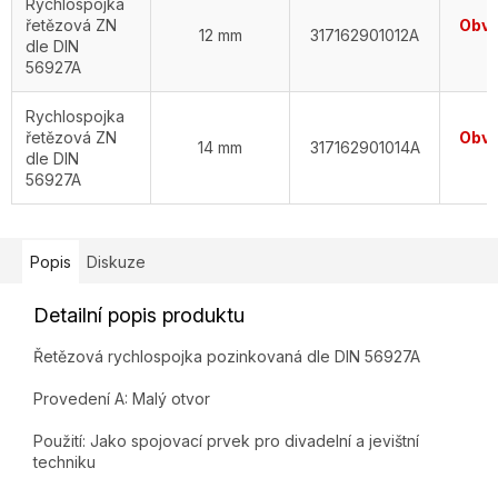
Rychlospojka
řetězová ZN
Obvy
12 mm
317162901012A
dle DIN
56927A
Rychlospojka
řetězová ZN
Obvy
14 mm
317162901014A
dle DIN
56927A
Popis
Diskuze
Detailní popis produktu
Řetězová rychlospojka pozinkovaná dle DIN 56927A
Provedení A: Malý otvor
Použití: Jako spojovací prvek pro divadelní a jevištní
techniku