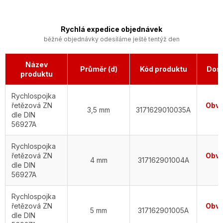
Rychlá expedice objednávek
běžné objednávky odesíláme ještě tentýž den
Název
Průměr (d)
Kód produktu
Dos
produktu
Rychlospojka
řetězová ZN
Obvy
3,5 mm
3171629010035A
dle DIN
56927A
Rychlospojka
řetězová ZN
Obvy
4 mm
317162901004A
dle DIN
56927A
Rychlospojka
řetězová ZN
Obvy
5 mm
317162901005A
dle DIN