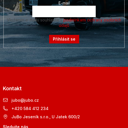
E-mail
Vložením e-mailu souhlasíte s
podmínkami ochrany osobních
údajů
Přihlásit se
Kontakt
jubo
@
jubo.cz
+420 584 412 234
JuBo Jeseník s.r.o., U Jatek 600/2
Sledujte nás