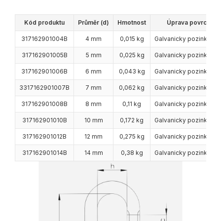
Kód produktu
Průměr (d)
Hmotnost
Úprava povrchu
317162901004B
4 mm
0,015 kg
Galvanicky pozinková
317162901005B
5 mm
0,025 kg
Galvanicky pozinková
317162901006B
6 mm
0,043 kg
Galvanicky pozinková
3317162901007B
7 mm
0,062 kg
Galvanicky pozinková
317162901008B
8 mm
0,11 kg
Galvanicky pozinková
317162901010B
10 mm
0,172 kg
Galvanicky pozinková
317162901012B
12 mm
0,275 kg
Galvanicky pozinková
317162901014B
14 mm
0,38 kg
Galvanicky pozinková