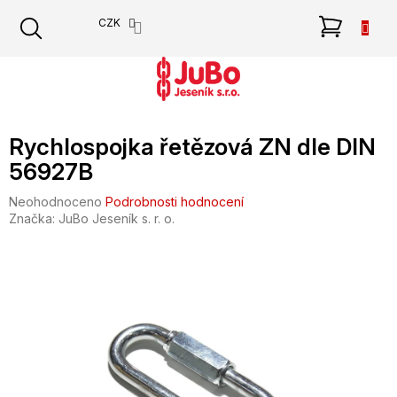
Přejít
NÁKU
CZK
na
obsah
KOŠÍK
Rychlospojka řetězová ZN dle DIN
56927B
Průměrné
Neohodnoceno
Podrobnosti hodnocení
hodnocení
Značka:
JuBo Jeseník s. r. o.
produktu
je
0,0
z
5
hvězdiček.