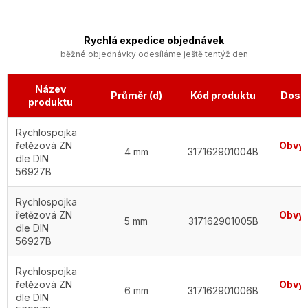
Rychlá expedice objednávek
běžné objednávky odesíláme ještě tentýž den
Název
Průměr (d)
Kód produktu
Dost
produktu
Rychlospojka
řetězová ZN
Obvyk
4 mm
317162901004B
dle DIN
d
56927B
Rychlospojka
řetězová ZN
Obvyk
5 mm
317162901005B
dle DIN
d
56927B
Rychlospojka
řetězová ZN
Obvyk
6 mm
317162901006B
dle DIN
d