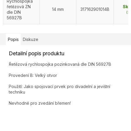
Rychlospojka
řetězová ZN
Skl
14 mm
317162901014B
dle DIN
(>
56927B
Popis
Diskuze
Detailní popis produktu
Řetězová rychlospojka pozinkovaná dle DIN 56927B
Provedení B: Velký otvor
Použití: Jako spojovací prvek pro divadelní a jevištní
techniku
Nevhodné pro zvedání břemen!