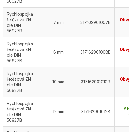
56927B
Rychlospojka
řetězová ZN
Obvyk
7 mm
317162901007B
dle DIN
d
56927B
Rychlospojka
řetězová ZN
Obvyk
8 mm
317162901008B
dle DIN
d
56927B
Rychlospojka
řetězová ZN
Obvyk
10 mm
317162901010B
dle DIN
d
56927B
Rychlospojka
řetězová ZN
Skl
12 mm
317162901012B
dle DIN
(5
56927B