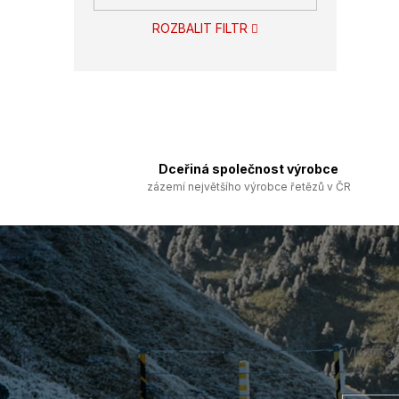
ROZBALIT FILTR
Dceřiná společnost výrobce
zázemí největšího výrobce řetězů v ČR
Z
á
p
a
t
í
Vložte s