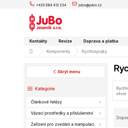
Přejít
+420 584 412 234
jubo@jubo.cz
na
obsah
Kontakty
Revize
Doprava a platba
Domů
Komponenty
Rychlospojky
Ryc
Skrýt menu
P
o
Přeskočit
Rychl
Kategorie
s
kategorie
otvor
t
Článkové řetězy
r
Ř
a
Vázací prostředky a příslušenství
a
n
Dopo
z
n
Zařízení pro zvedání a manipulaci