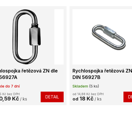
lospojka řetězová ZN dle
Rychlospojka řetězová ZN
 56927A
DIN 56927B
le do 7 dní
Skladem
(5 ks)
5 Kč bez DPH
od 14,88 Kč bez DPH
DETAIL
D
0,59 Kč
18 Kč
/ ks
od
/ ks
O
v
l
á