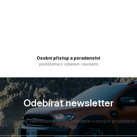
Osobní přístup a poradenství
pomůžeme s výběrem i revizemi
Odebírat newsletter
vůj e-mail a my vám budeme zasílat informace o nových produktech
e-shopu.