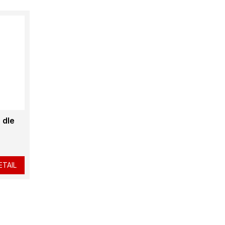
 dle
ETAIL