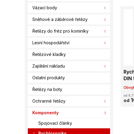
e
í
V
n
Vázací body
p
ý
í
a
Sněhové a záběrové řetězy
p
p
n
i
r
e
Řetězy do fréz pro kominíky
s
o
l
p
d
Lesní hospodářství
r
u
o
k
Řetězové kladky
d
t
u
Zajištění nákladu
ů
Rych
k
Ostatní produkty
DIN
t
ů
Obvyk
Řetězy na boty
od 8,7
1
od
Ochranné řetězy
Komponenty
Spojovací články
Rychlospojky