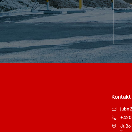
Kontakt
jubo
+420
JuBo 
2