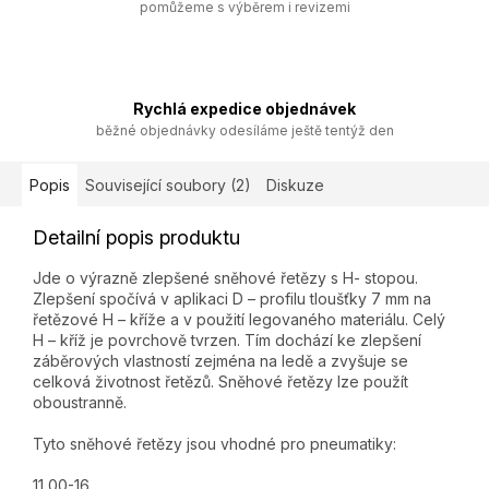
pomůžeme s výběrem i revizemi
Rychlá expedice objednávek
běžné objednávky odesíláme ještě tentýž den
Popis
Související soubory (2)
Diskuze
Detailní popis produktu
Jde o výrazně zlepšené sněhové řetězy s H- stopou.
Zlepšení spočívá v aplikaci D – profilu tloušťky 7 mm na
řetězové H – kříže a v použití legovaného materiálu. Celý
H – kříž je povrchově tvrzen. Tím dochází ke zlepšení
záběrových vlastností zejména na ledě a zvyšuje se
celková životnost řetězů. Sněhové řetězy lze použít
oboustranně.
Tyto sněhové řetězy jsou vhodné pro pneumatiky:
11,00-16