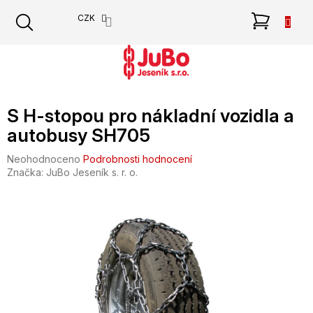
Přejít
NÁKU
CZK
na
obsah
KOŠÍK
S H-stopou pro nákladní vozidla a
autobusy SH705
Průměrné
Neohodnoceno
Podrobnosti hodnocení
hodnocení
Značka:
JuBo Jeseník s. r. o.
produktu
je
0,0
z
5
hvězdiček.