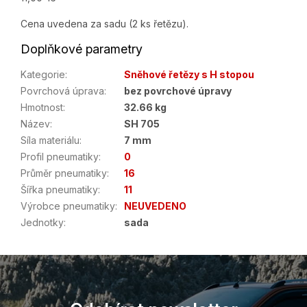
Cena uvedena za sadu (2 ks řetězu).
Doplňkové parametry
Kategorie
:
Sněhové řetězy s H stopou
Povrchová úprava
:
bez povrchové úpravy
Hmotnost
:
32.66 kg
Název
:
SH 705
Síla materiálu
:
7 mm
Profil pneumatiky
:
0
Průměr pneumatiky
:
16
Šířka pneumatiky
:
11
Výrobce pneumatiky
:
NEUVEDENO
Jednotky
:
sada
Z
á
p