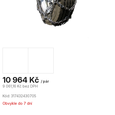
10 964 Kč
/ pár
9 061,16 Kč bez DPH
Měrná
Kód:
317432430705
cena:
Obvykle do 7 dní