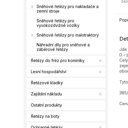
záz
Sněhové řetězy pro nakladače a
zemní stroje
Popi
Sněhové řetězy pro
vysokozdvižné vozíky
Sněhové řetězy pro malotraktory
Det
Náhradní díly pro sněhové a
Jde 
záběrové řetězy
D – 
Celý
Řetězy do fréz pro kominíky
zejm
obou
Lesní hospodářství
Tyto
Řetězové kladky
385/
Zajištění nákladu
Cena
Ostatní produkty
Řetězy na boty
Ochranné řetězy