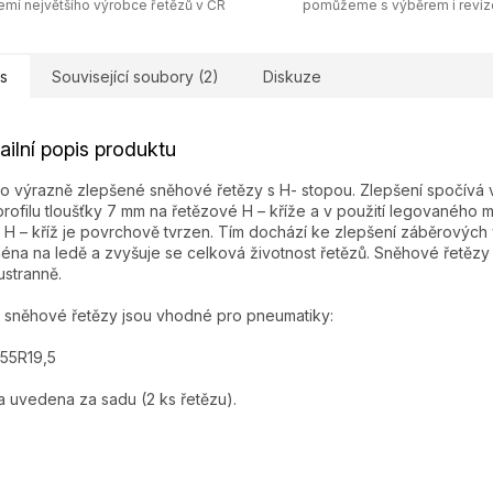
emí největšího výrobce řetězů v ČR
pomůžeme s výběrem i revi
s
Související soubory (2)
Diskuze
ailní popis produktu
o výrazně zlepšené sněhové řetězy s H- stopou. Zlepšení spočívá v
profilu tloušťky 7 mm na řetězové H – kříže a v použití legovaného ma
 H – kříž je povrchově tvrzen. Tím dochází ke zlepšení záběrových v
éna na ledě a zvyšuje se celková životnost řetězů. Sněhové řetězy 
stranně.
 sněhové řetězy jsou vhodné pro pneumatiky:
55R19,5
 uvedena za sadu (2 ks řetězu).