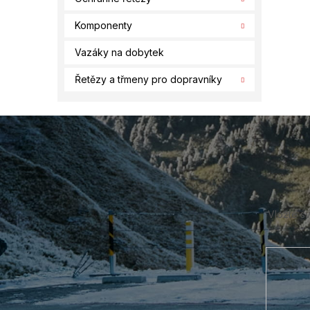
Komponenty
Vazáky na dobytek
Řetězy a třmeny pro dopravníky
Z
á
p
a
t
í
Vložte s