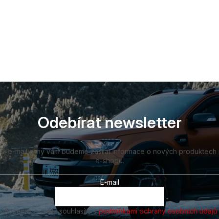
Odebírat newsletter
vůj e-mail a my vám budeme zasílat informace o nových produktech
e-shopu.
E-mail
Vložením e-mailu souhlasíte s
podmínkami ochrany osobních údajů