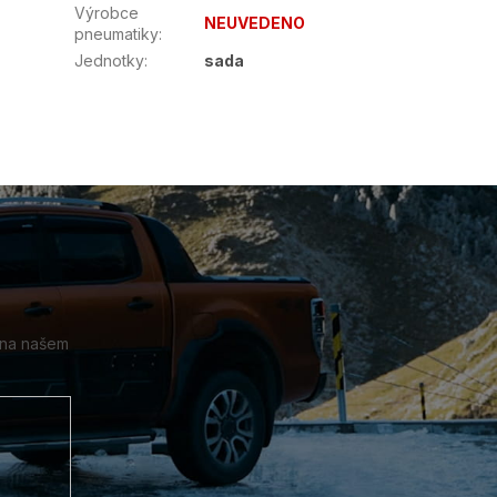
Výrobce
NEUVEDENO
pneumatiky
:
Jednotky
:
sada
 na našem