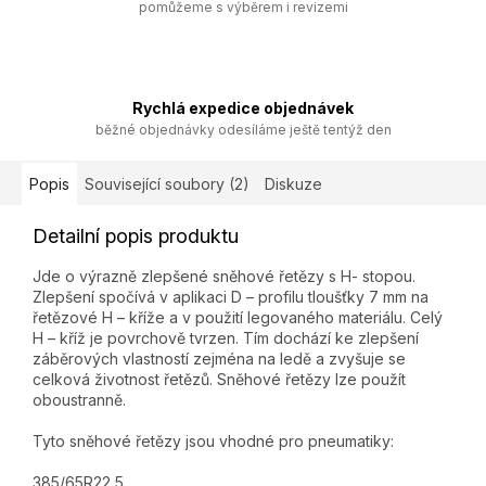
pomůžeme s výběrem i revizemi
Rychlá expedice objednávek
běžné objednávky odesíláme ještě tentýž den
Popis
Související soubory (2)
Diskuze
Detailní popis produktu
Jde o výrazně zlepšené sněhové řetězy s H- stopou.
Zlepšení spočívá v aplikaci D – profilu tloušťky 7 mm na
řetězové H – kříže a v použití legovaného materiálu. Celý
H – kříž je povrchově tvrzen. Tím dochází ke zlepšení
záběrových vlastností zejména na ledě a zvyšuje se
celková životnost řetězů. Sněhové řetězy lze použít
oboustranně.
Tyto sněhové řetězy jsou vhodné pro pneumatiky:
385/65R22,5