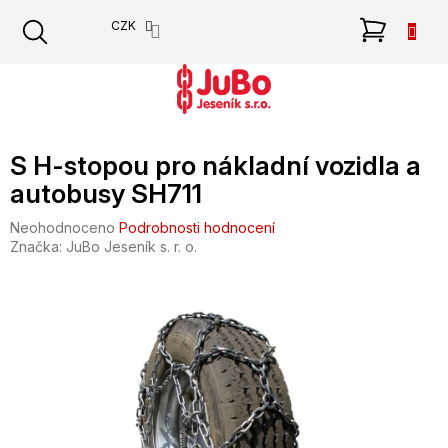
Přejít
NÁKU
CZK
na
obsah
KOŠÍK
S H-stopou pro nákladní vozidla a
autobusy SH711
Průměrné
Neohodnoceno
Podrobnosti hodnocení
hodnocení
Značka:
JuBo Jeseník s. r. o.
produktu
je
0,0
z
5
hvězdiček.