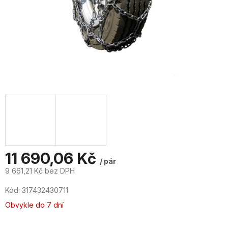
11 690,06 Kč
/ pár
9 661,21 Kč bez DPH
Měrná
Kód:
317432430711
cena:
Obvykle do 7 dní