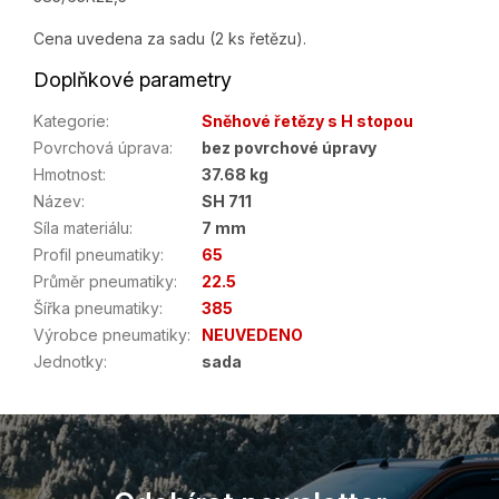
Cena uvedena za sadu (2 ks řetězu).
Doplňkové parametry
Kategorie
:
Sněhové řetězy s H stopou
Povrchová úprava
:
bez povrchové úpravy
Hmotnost
:
37.68 kg
Název
:
SH 711
Síla materiálu
:
7 mm
Profil pneumatiky
:
65
Průměr pneumatiky
:
22.5
Šířka pneumatiky
:
385
Výrobce pneumatiky
:
NEUVEDENO
Jednotky
:
sada
Z
á
p