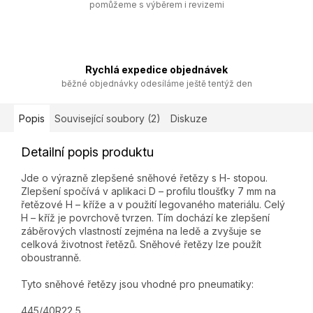
pomůžeme s výběrem i revizemi
Rychlá expedice objednávek
běžné objednávky odesíláme ještě tentýž den
Popis
Související soubory (2)
Diskuze
Detailní popis produktu
Jde o výrazně zlepšené sněhové řetězy s H- stopou.
Zlepšení spočívá v aplikaci D – profilu tloušťky 7 mm na
řetězové H – kříže a v použití legovaného materiálu. Celý
H – kříž je povrchově tvrzen. Tím dochází ke zlepšení
záběrových vlastností zejména na ledě a zvyšuje se
celková životnost řetězů. Sněhové řetězy lze použít
oboustranně.
Tyto sněhové řetězy jsou vhodné pro pneumatiky:
445/40R22,5