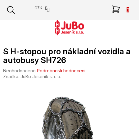
Přejít
NÁKU
CZK
na
obsah
KOŠÍK
S H-stopou pro nákladní vozidla a
autobusy SH726
Průměrné
Neohodnoceno
Podrobnosti hodnocení
hodnocení
Značka:
JuBo Jeseník s. r. o.
produktu
je
0,0
z
5
hvězdiček.