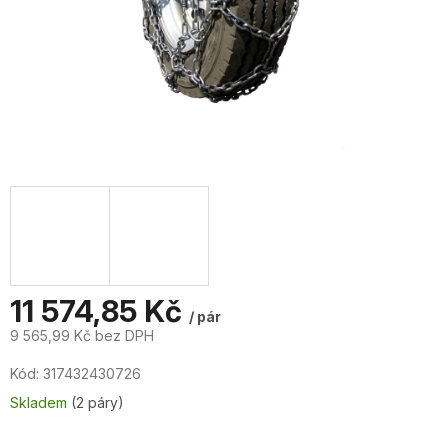
11 574,85 Kč
/ pár
9 565,99 Kč bez DPH
Měrná
Kód:
317432430726
cena:
Skladem
(2 páry)