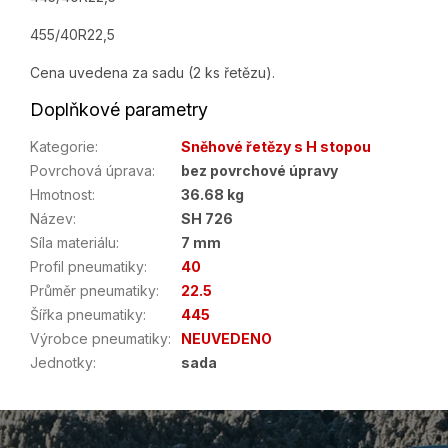
455/40R22,5
Cena uvedena za sadu (2 ks řetězu).
Doplňkové parametry
Kategorie
:
Sněhové řetězy s H stopou
Povrchová úprava
:
bez povrchové úpravy
Hmotnost
:
36.68 kg
Název
:
SH 726
Síla materiálu
:
7 mm
Profil pneumatiky
:
40
Průměr pneumatiky
:
22.5
Šířka pneumatiky
:
445
Výrobce pneumatiky
:
NEUVEDENO
Jednotky
:
sada
Z
á