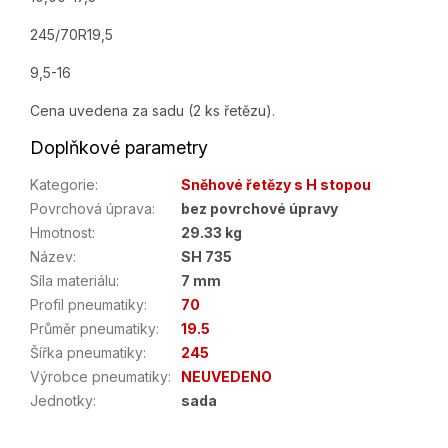
245/70R19,5
9,5-16
Cena uvedena za sadu (2 ks řetězu).
Doplňkové parametry
Kategorie
:
Sněhové řetězy s H stopou
Povrchová úprava
:
bez povrchové úpravy
Hmotnost
:
29.33 kg
Název
:
SH 735
Síla materiálu
:
7 mm
Profil pneumatiky
:
70
Průměr pneumatiky
:
19.5
Šířka pneumatiky
:
245
Výrobce pneumatiky
:
NEUVEDENO
Jednotky
:
sada