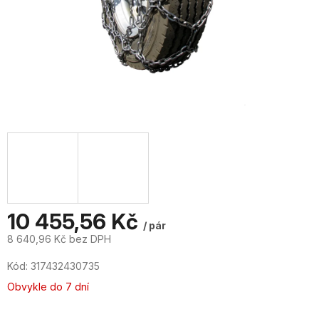
10 455,56 Kč
/ pár
8 640,96 Kč bez DPH
Měrná
Kód:
317432430735
cena:
Obvykle do 7 dní