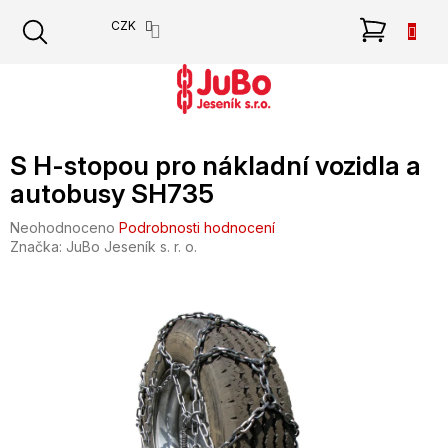
Přejít
NÁKU
CZK
na
obsah
KOŠÍK
S H-stopou pro nákladní vozidla a
autobusy SH735
Průměrné
Neohodnoceno
Podrobnosti hodnocení
hodnocení
Značka:
JuBo Jeseník s. r. o.
produktu
je
0,0
z
5
hvězdiček.