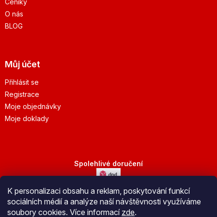
Ceníky
O nás
BLOG
Můj účet
Přihlásit se
Registrace
Moje objednávky
Moje doklady
Spolehlivé doručení
K personalizaci obsahu a reklam, poskytování funkcí
Bezpečná platba
sociálních médií a analýze naší návštěvnosti využíváme
soubory cookies. Více informací
zde
.