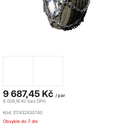
9 687,45 Kč
/ pár
8 006,16 Kč bez DPH
Měrná
Kód:
317432430740
cena:
Obvykle do 7 dní