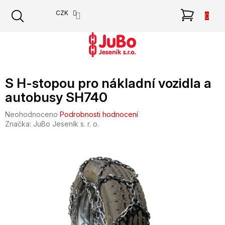
Přejít
NÁKU
CZK
na
obsah
KOŠÍK
S H-stopou pro nákladní vozidla a
autobusy SH740
Průměrné
Neohodnoceno
Podrobnosti hodnocení
hodnocení
Značka:
JuBo Jeseník s. r. o.
produktu
je
0,0
z
5
hvězdiček.