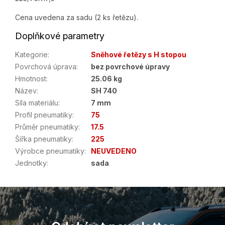
Cena uvedena za sadu (2 ks řetězu).
Doplňkové parametry
Kategorie
:
Sněhové řetězy s H stopou
Povrchová úprava
:
bez povrchové úpravy
Hmotnost
:
25.06 kg
Název
:
SH 740
Síla materiálu
:
7 mm
Profil pneumatiky
:
75
Průměr pneumatiky
:
17.5
Šířka pneumatiky
:
225
Výrobce pneumatiky
:
NEUVEDENO
Jednotky
:
sada
Z
á
p