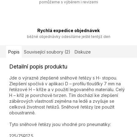
pomůžeme s výběrem i revizemi
Rychlá expedice objednávek
běžné objednávky odesíláme ještě tentýž den
Popis
Související soubory (2)
Diskuze
Detailní popis produktu
Jde o výrazně zlepšené sněhové řetězy s H- stopou.
Zlepšení spočívá v aplikaci D – profilu tloušťky 7 mm na
řetězové H – kříže a v použití legovaného materiálu. Celý
H – kříž je povrchově tvrzen. Tím dochází ke zlepšení
záběrových vlastností zejména na ledě a zvyšuje se
celková životnost řetězů. Sněhové řetězy lze použít
oboustranně.
Tyto sněhové řetězy jsou vhodné pro pneumatiky:
225/75R17,5