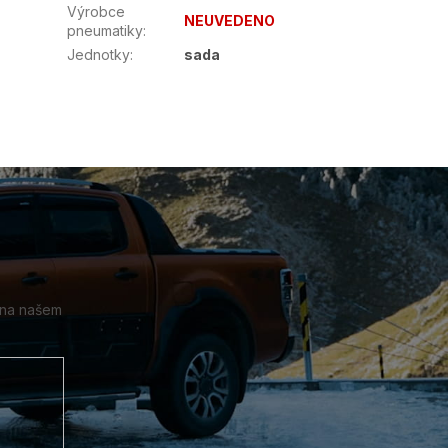
Výrobce
NEUVEDENO
pneumatiky
:
Jednotky
:
sada
 na našem