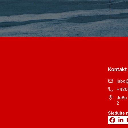
Kontakt
jubo
+420
JuBo 
2
Sledujte 