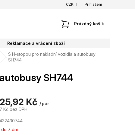
CZK
Přihlášení
NÁKUPNÍ
Prázdný košík
KOŠÍK
Reklamace a vrácení zboží
S H-stopou pro nákladní vozidla a autobusy
SH744
a autobusy SH744
225,92 Kč
/ pár
07 Kč bez DPH
7432430744
 do 7 dní