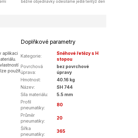
zemi
běžné objednávky odesíláme ještě tentýž den
Doplňkové parametry
 aplikaci
Sněhové řetězy s H
Kategorie
:
teriálu.
stopou
lastností
Povrchová
bez povrchové
lze použít
úprava
:
úpravy
Hmotnost
:
40.16 kg
Název
:
SH 744
Síla materiálu
:
5.5 mm
Profil
80
pneumatiky
:
Průměr
20
pneumatiky
:
Šířka
365
pneumatiky
: