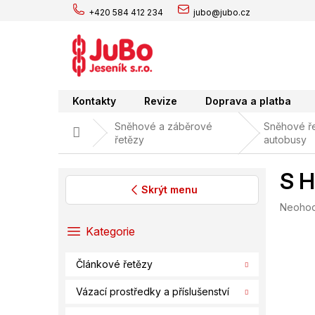
Přejít
+420 584 412 234
jubo@jubo.cz
na
obsah
Kontakty
Revize
Doprava a platba
Sněhové a záběrové
Sněhové ře
Domů
řetězy
autobusy
S H
Skrýt menu
Průměr
Neoho
P
hodnoc
o
Přeskočit
Kategorie
produk
s
kategorie
je
t
0,0
Článkové řetězy
r
z
a
5
Vázací prostředky a příslušenství
hvězdič
n