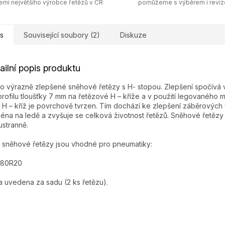
emí největšího výrobce řetězů v ČR
pomůžeme s výběrem i revi
s
Související soubory (2)
Diskuze
ailní popis produktu
o výrazně zlepšené sněhové řetězy s H- stopou. Zlepšení spočívá v
profilu tloušťky 7 mm na řetězové H – kříže a v použití legovaného ma
 H – kříž je povrchově tvrzen. Tím dochází ke zlepšení záběrových v
éna na ledě a zvyšuje se celková životnost řetězů. Sněhové řetězy 
stranně.
 sněhové řetězy jsou vhodné pro pneumatiky:
/80R20
 uvedena za sadu (2 ks řetězu).