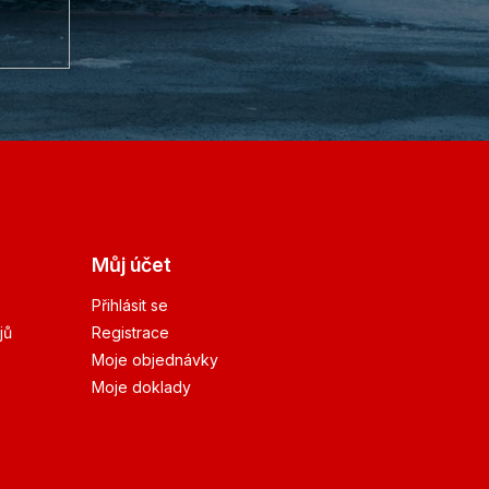
Můj účet
Přihlásit se
jů
Registrace
Moje objednávky
Moje doklady