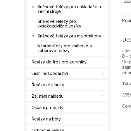
záz
Sněhové řetězy pro nakladače a
zemní stroje
Popi
Sněhové řetězy pro
vysokozdvižné vozíky
Sněhové řetězy pro malotraktory
Det
Náhradní díly pro sněhové a
Jde 
záběrové řetězy
D – 
Celý
Řetězy do fréz pro kominíky
zejm
obou
Lesní hospodářství
Tyto
Řetězové kladky
365
Zajištění nákladu
Cena
Ostatní produkty
Řetězy na boty
Ochranné řetězy