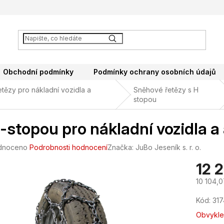
Obchodní podmínky
Podmínky ochrany osobních údajů
tězy pro nákladní vozidla a
Sněhové řetězy s H
stopou
-stopou pro nákladní vozidla 
né
dnoceno
Podrobnosti hodnocení
Značka:
JuBo Jeseník s. r. o.
ení
12 
tu
10 104,
Měrná
Kód:
31
cena:
ek.
Obvykle