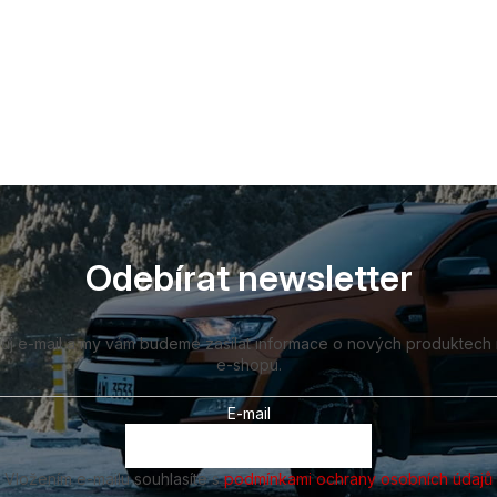
Odebírat newsletter
vůj e-mail a my vám budeme zasílat informace o nových produktech
e-shopu.
E-mail
Vložením e-mailu souhlasíte s
podmínkami ochrany osobních údajů