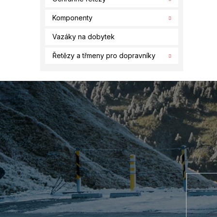
Komponenty
Vazáky na dobytek
Řetězy a třmeny pro dopravníky
Z
á
p
a
t
í
Vložte s