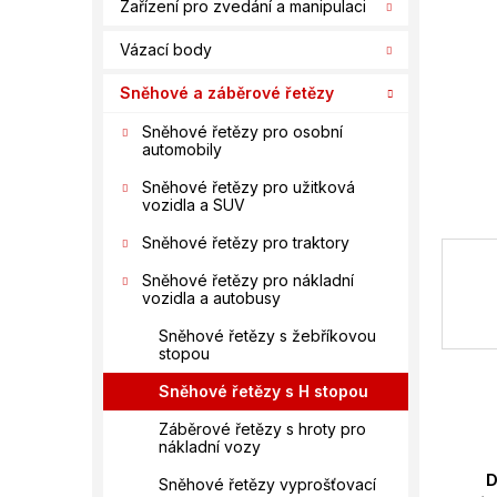
n
Zařízení pro zvedání a manipulaci
í
Vázací body
p
a
Sněhové a záběrové řetězy
n
e
Sněhové řetězy pro osobní
automobily
l
Sněhové řetězy pro užitková
vozidla a SUV
Sněhové řetězy pro traktory
Sněhové řetězy pro nákladní
vozidla a autobusy
Sněhové řetězy s žebříkovou
stopou
Sněhové řetězy s H stopou
Záběrové řetězy s hroty pro
nákladní vozy
D
Sněhové řetězy vyprošťovací