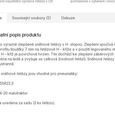
emí největšího výrobce řetězů v ČR
pomůžeme s výběrem i revi
s
Související soubory (2)
Diskuze
ailní popis produktu
o výrazně zlepšené sněhové řetězy s H- stopou. Zlepšení spočívá v
profilu tloušťky 7 mm na řetězové H – kříže a v použití legovaného ma
 H – kříž je povrchově tvrzen. Tím dochází ke zlepšení záběrových v
éna na ledě a zvyšuje se celková životnost řetězů. Sněhové řetězy 
stranně.
 sněhové řetězy jsou vhodné pro pneumatiky:
/55R22,5
4-20 malotraktor
 uvedena za sadu (2 ks řetězu).