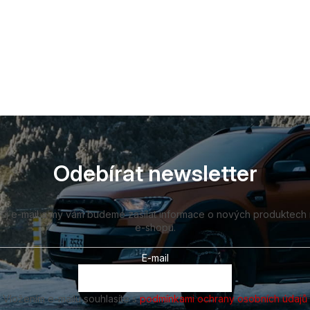
Odebírat newsletter
vůj e-mail a my vám budeme zasílat informace o nových produktech
e-shopu.
E-mail
Vložením e-mailu souhlasíte s
podmínkami ochrany osobních údajů