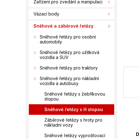
n
Zařízení pro zvedání a manipulaci
í
Vázací body
p
a
Sněhové a záběrové řetězy
n
e
Sněhové řetězy pro osobní
automobily
l
Sněhové řetězy pro užitková
vozidla a SUV
Sněhové řetězy pro traktory
Sněhové řetězy pro nákladní
vozidla a autobusy
Sněhové řetězy s žebříkovou
stopou
Sněhové řetězy s H stopou
Záběrové řetězy s hroty pro
nákladní vozy
D
Sněhové řetězy vyprošťovací