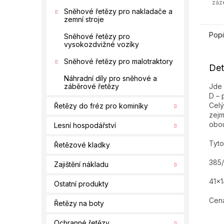
záz
Sněhové řetězy pro nakladače a
zemní stroje
Popi
Sněhové řetězy pro
vysokozdvižné vozíky
Sněhové řetězy pro malotraktory
Det
Náhradní díly pro sněhové a
Jde 
záběrové řetězy
D – 
Celý
Řetězy do fréz pro kominíky
zejm
obou
Lesní hospodářství
Tyto
Řetězové kladky
385
Zajištění nákladu
41x1
Ostatní produkty
Cena
Řetězy na boty
Ochranné řetězy