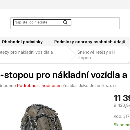
Obchodní podmínky
Podmínky ochrany osobních údajů
tězy pro nákladní vozidla a
Sněhové řetězy s H
stopou
-stopou pro nákladní vozidla 
né
dnoceno
Podrobnosti hodnocení
Značka:
JuBo Jeseník s. r. o.
ení
11 
tu
9 420,8
Měrná
Kód:
31
cena:
ek.
Sklade