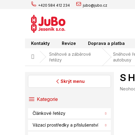
Přejít
+420 584 412 234
jubo@jubo.cz
na
obsah
Kontakty
Revize
Doprava a platba
Sněhové a záběrové
Sněhové ře
Domů
řetězy
autobusy
S H
Skrýt menu
Průměr
Neoho
P
hodnoc
o
Přeskočit
Kategorie
produk
s
kategorie
je
t
0,0
Článkové řetězy
r
z
a
5
Vázací prostředky a příslušenství
hvězdič
n