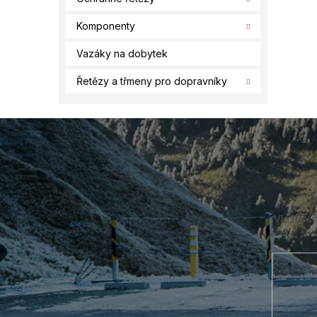
Komponenty
Vazáky na dobytek
Řetězy a třmeny pro dopravníky
Z
á
p
a
t
í
Vložte s