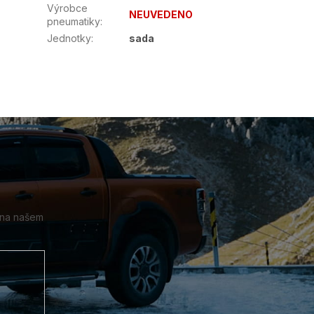
Výrobce
NEUVEDENO
pneumatiky
:
Jednotky
:
sada
 na našem