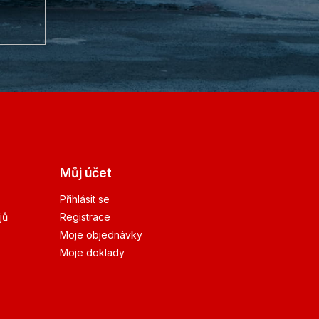
Můj účet
Přihlásit se
jů
Registrace
Moje objednávky
Moje doklady