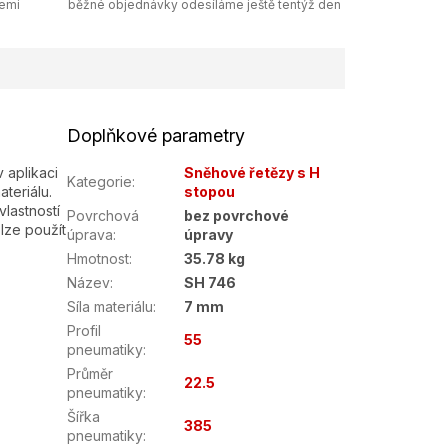
zemi
běžné objednávky odesíláme ještě tentýž den
Doplňkové parametry
 aplikaci
Sněhové řetězy s H
Kategorie
:
teriálu.
stopou
lastností
Povrchová
bez povrchové
lze použít
úprava
:
úpravy
Hmotnost
:
35.78 kg
Název
:
SH 746
Síla materiálu
:
7 mm
Profil
55
pneumatiky
:
Průměr
22.5
pneumatiky
:
Šířka
385
pneumatiky
: