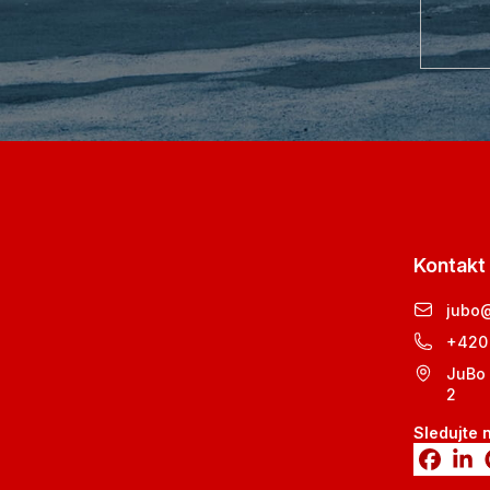
Kontakt
jubo
+420
JuBo 
2
Sledujte 