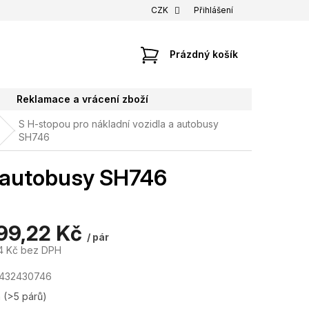
CZK
Přihlášení
NÁKUPNÍ
Prázdný košík
KOŠÍK
Reklamace a vrácení zboží
S H-stopou pro nákladní vozidla a autobusy
SH746
a autobusy SH746
399,22 Kč
/ pár
4 Kč bez DPH
7432430746
m
(>5 párů)