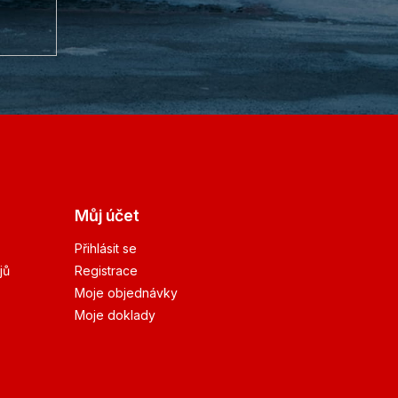
Můj účet
Přihlásit se
jů
Registrace
Moje objednávky
Moje doklady