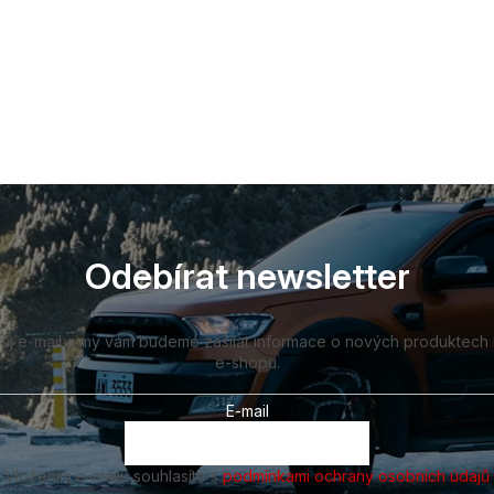
Odebírat newsletter
vůj e-mail a my vám budeme zasílat informace o nových produktech
e-shopu.
E-mail
Vložením e-mailu souhlasíte s
podmínkami ochrany osobních údajů