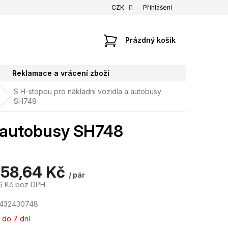
CZK
Přihlášení
NÁKUPNÍ
Prázdný košík
KOŠÍK
Reklamace a vrácení zboží
S H-stopou pro nákladní vozidla a autobusy
SH748
a autobusy SH748
358,64 Kč
/ pár
6 Kč bez DPH
7432430748
 do 7 dní