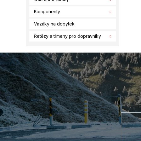
Komponenty
Vazáky na dobytek
Řetězy a třmeny pro dopravníky
Z
á
p
a
t
í
Vložte s