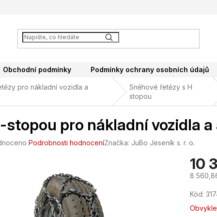
Obchodní podmínky
Podmínky ochrany osobních údajů
tězy pro nákladní vozidla a
Sněhové řetězy s H
stopou
-stopou pro nákladní vozidla 
né
dnoceno
Podrobnosti hodnocení
Značka:
JuBo Jeseník s. r. o.
ení
10 
tu
8 560,8
Měrná
Kód:
31
cena:
ek.
Obvykle