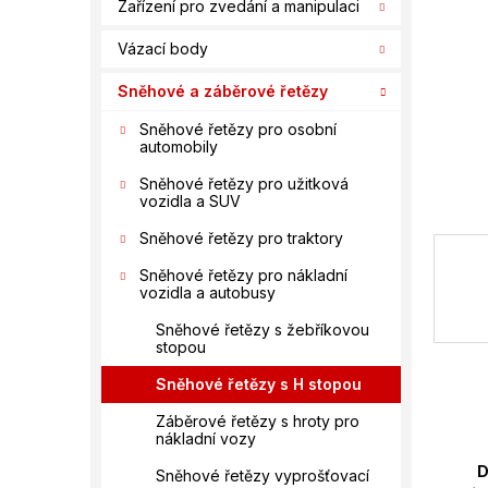
n
Zařízení pro zvedání a manipulaci
í
Vázací body
p
a
Sněhové a záběrové řetězy
n
e
Sněhové řetězy pro osobní
automobily
l
Sněhové řetězy pro užitková
vozidla a SUV
Sněhové řetězy pro traktory
Sněhové řetězy pro nákladní
vozidla a autobusy
Sněhové řetězy s žebříkovou
stopou
Sněhové řetězy s H stopou
Záběrové řetězy s hroty pro
nákladní vozy
D
Sněhové řetězy vyprošťovací