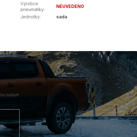
Výrobce
NEUVEDENO
pneumatiky
:
Jednotky
:
sada
 na našem