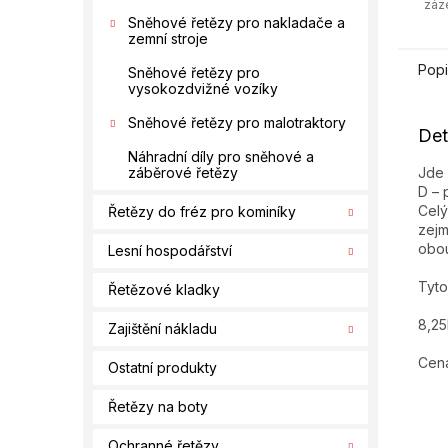
záz
Sněhové řetězy pro nakladače a
zemní stroje
Popi
Sněhové řetězy pro
vysokozdvižné vozíky
Sněhové řetězy pro malotraktory
Det
Náhradní díly pro sněhové a
Jde 
záběrové řetězy
D – 
Celý
Řetězy do fréz pro kominíky
zejm
obou
Lesní hospodářství
Tyto
Řetězové kladky
8,25
Zajištění nákladu
Cena
Ostatní produkty
Řetězy na boty
Ochranné řetězy