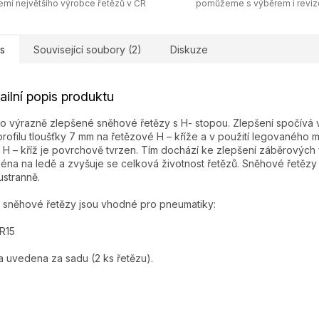
emí největšího výrobce řetězů v ČR
pomůžeme s výběrem i revi
s
Související soubory (2)
Diskuze
ailní popis produktu
o výrazně zlepšené sněhové řetězy s H- stopou. Zlepšení spočívá v
profilu tloušťky 7 mm na řetězové H – kříže a v použití legovaného ma
 H – kříž je povrchově tvrzen. Tím dochází ke zlepšení záběrových v
éna na ledě a zvyšuje se celková životnost řetězů. Sněhové řetězy 
stranně.
 sněhové řetězy jsou vhodné pro pneumatiky:
R15
 uvedena za sadu (2 ks řetězu).