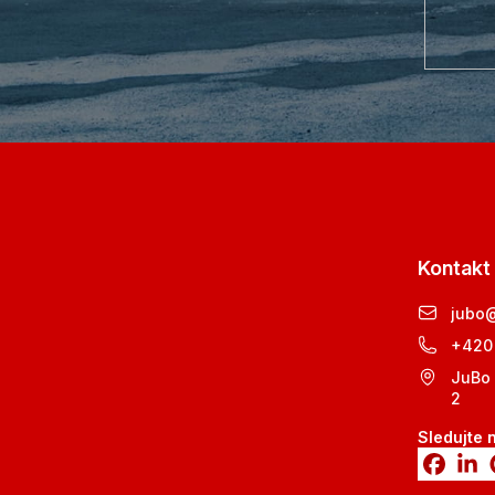
Kontakt
jubo
+420
JuBo 
2
Sledujte 