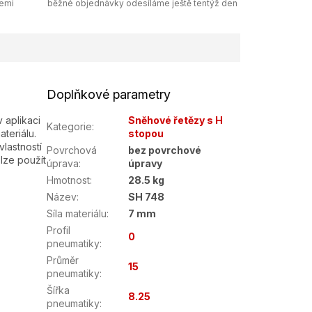
zemi
běžné objednávky odesíláme ještě tentýž den
Doplňkové parametry
 aplikaci
Sněhové řetězy s H
Kategorie
:
teriálu.
stopou
lastností
Povrchová
bez povrchové
lze použít
úprava
:
úpravy
Hmotnost
:
28.5 kg
Název
:
SH 748
Síla materiálu
:
7 mm
Profil
0
pneumatiky
:
Průměr
15
pneumatiky
:
Šířka
8.25
pneumatiky
: