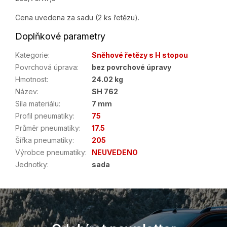
Cena uvedena za sadu (2 ks řetězu).
Doplňkové parametry
Kategorie
:
Sněhové řetězy s H stopou
Povrchová úprava
:
bez povrchové úpravy
Hmotnost
:
24.02 kg
Název
:
SH 762
Síla materiálu
:
7 mm
Profil pneumatiky
:
75
Průměr pneumatiky
:
17.5
Šířka pneumatiky
:
205
Výrobce pneumatiky
:
NEUVEDENO
Jednotky
:
sada
Z
á
p