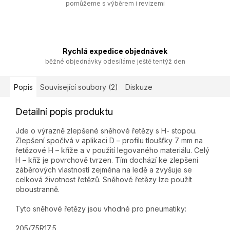
pomůžeme s výběrem i revizemi
Rychlá expedice objednávek
běžné objednávky odesíláme ještě tentýž den
Popis
Související soubory (2)
Diskuze
Detailní popis produktu
Jde o výrazně zlepšené sněhové řetězy s H- stopou.
Zlepšení spočívá v aplikaci D – profilu tloušťky 7 mm na
řetězové H – kříže a v použití legovaného materiálu. Celý
H – kříž je povrchově tvrzen. Tím dochází ke zlepšení
záběrových vlastností zejména na ledě a zvyšuje se
celková životnost řetězů. Sněhové řetězy lze použít
oboustranně.
Tyto sněhové řetězy jsou vhodné pro pneumatiky:
205/75R17,5