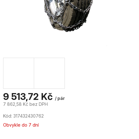
9 513,72 Kč
/ pár
7 862,58 Kč bez DPH
Měrná
Kód:
317432430762
cena:
Obvykle do 7 dní