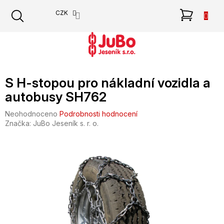
Přejít
NÁKU
CZK
na
obsah
KOŠÍK
S H-stopou pro nákladní vozidla a
autobusy SH762
Průměrné
Neohodnoceno
Podrobnosti hodnocení
hodnocení
Značka:
JuBo Jeseník s. r. o.
produktu
je
0,0
z
5
hvězdiček.