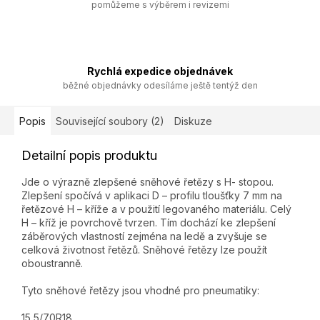
pomůžeme s výběrem i revizemi
Rychlá expedice objednávek
běžné objednávky odesíláme ještě tentýž den
Popis
Související soubory (2)
Diskuze
Detailní popis produktu
Jde o výrazně zlepšené sněhové řetězy s H- stopou.
Zlepšení spočívá v aplikaci D – profilu tloušťky 7 mm na
řetězové H – kříže a v použití legovaného materiálu. Celý
H – kříž je povrchově tvrzen. Tím dochází ke zlepšení
záběrových vlastností zejména na ledě a zvyšuje se
celková životnost řetězů. Sněhové řetězy lze použít
oboustranně.
Tyto sněhové řetězy jsou vhodné pro pneumatiky:
15,5/70R18