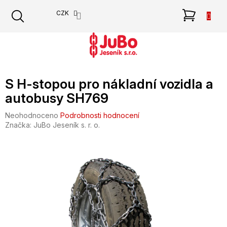
Přejít
NÁKU
CZK
na
obsah
KOŠÍK
S H-stopou pro nákladní vozidla a
autobusy SH769
Průměrné
Neohodnoceno
Podrobnosti hodnocení
hodnocení
Značka:
JuBo Jeseník s. r. o.
produktu
je
0,0
z
5
hvězdiček.