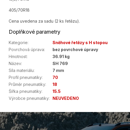
405/70R18
Cena uvedena za sadu (2 ks řetězu).
Doplňkové parametry
Kategorie
:
Sněhové řetězy s H stopou
Povrchová úprava
:
bez povrchové úpravy
Hmotnost
:
36.91 kg
Název
:
SH 769
Síla materiálu
:
7 mm
Profil pneumatiky
:
70
Průměr pneumatiky
:
18
Šířka pneumatiky
:
15.5
Výrobce pneumatiky
:
NEUVEDENO
Z
á
p