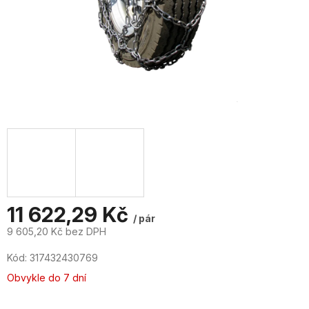
11 622,29 Kč
/ pár
9 605,20 Kč bez DPH
Měrná
Kód:
317432430769
cena:
Obvykle do 7 dní