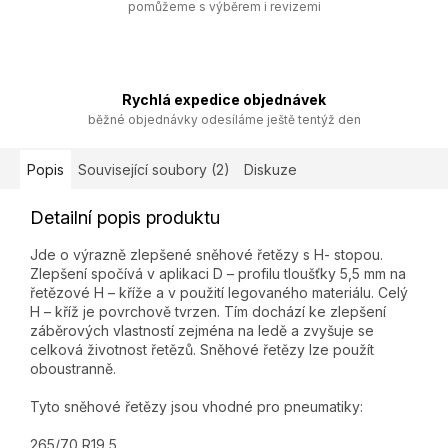
pomůžeme s výběrem i revizemi
Rychlá expedice objednávek
běžné objednávky odesíláme ještě tentýž den
Popis
Související soubory (2)
Diskuze
Detailní popis produktu
Jde o výrazně zlepšené sněhové řetězy s H- stopou.
Zlepšení spočívá v aplikaci D – profilu tloušťky 5,5 mm na
řetězové H – kříže a v použití legovaného materiálu. Celý
H – kříž je povrchově tvrzen. Tím dochází ke zlepšení
záběrových vlastností zejména na ledě a zvyšuje se
celková životnost řetězů. Sněhové řetězy lze použít
oboustranně.
Tyto sněhové řetězy jsou vhodné pro pneumatiky:
265/70 R19,5