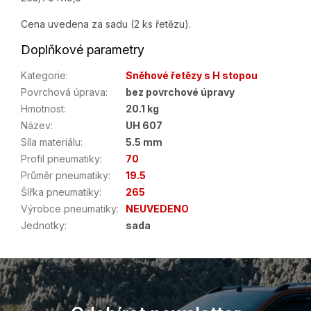
Cena uvedena za sadu (2 ks řetězu).
Doplňkové parametry
Kategorie
:
Sněhové řetězy s H stopou
Povrchová úprava
:
bez povrchové úpravy
Hmotnost
:
20.1 kg
Název
:
UH 607
Síla materiálu
:
5.5 mm
Profil pneumatiky
:
70
Průměr pneumatiky
:
19.5
Šířka pneumatiky
:
265
Výrobce pneumatiky
:
NEUVEDENO
Jednotky
:
sada
Z
á
p