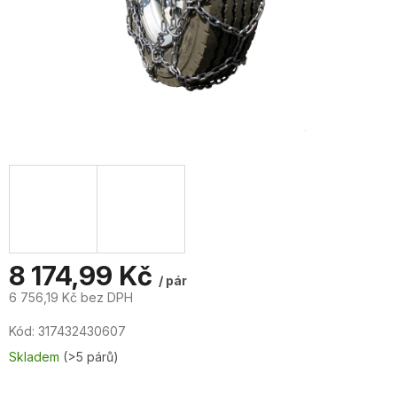
8 174,99 Kč
/ pár
6 756,19 Kč bez DPH
Měrná
Kód:
317432430607
cena:
Skladem
(>5 párů)