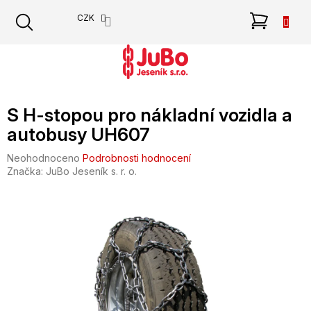
Přejít
NÁKU
CZK
na
obsah
KOŠÍK
S H-stopou pro nákladní vozidla a
autobusy UH607
Průměrné
Neohodnoceno
Podrobnosti hodnocení
hodnocení
Značka:
JuBo Jeseník s. r. o.
produktu
je
0,0
z
5
hvězdiček.