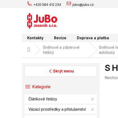
Přejít
+420 584 412 234
jubo@jubo.cz
na
obsah
Kontakty
Revize
Doprava a platba
Sněhové a záběrové
Sněhové ře
Domů
řetězy
autobusy
S H
Skrýt menu
Průměr
Neoho
P
hodnoc
o
Přeskočit
Kategorie
produk
s
kategorie
je
t
0,0
Článkové řetězy
r
z
a
5
Vázací prostředky a příslušenství
hvězdič
n