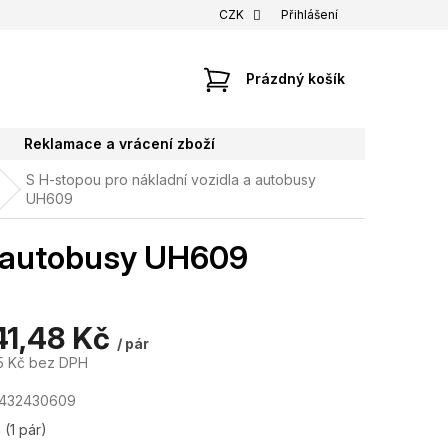
CZK
Přihlášení
NÁKUPNÍ
Prázdný košík
KOŠÍK
Reklamace a vrácení zboží
S H-stopou pro nákladní vozidla a autobusy
UH609
a autobusy UH609
41,48 Kč
/ pár
5 Kč bez DPH
7432430609
m
(1 pár)