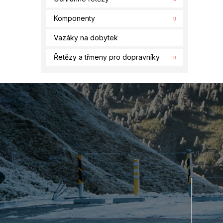
Komponenty
Vazáky na dobytek
Řetězy a třmeny pro dopravníky
Z
á
p
a
t
í
Vložte s