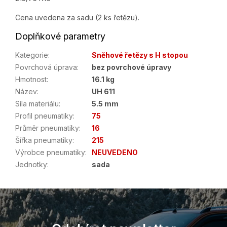
Cena uvedena za sadu (2 ks řetězu).
Doplňkové parametry
Kategorie
:
Sněhové řetězy s H stopou
Povrchová úprava
:
bez povrchové úpravy
Hmotnost
:
16.1 kg
Název
:
UH 611
Síla materiálu
:
5.5 mm
Profil pneumatiky
:
75
Průměr pneumatiky
:
16
Šířka pneumatiky
:
215
Výrobce pneumatiky
:
NEUVEDENO
Jednotky
:
sada
Z
á
p