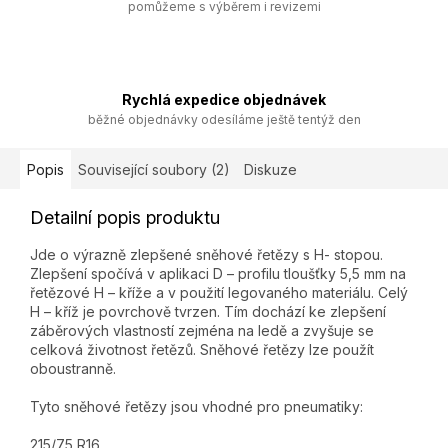
pomůžeme s výběrem i revizemi
Rychlá expedice objednávek
běžné objednávky odesíláme ještě tentýž den
Popis
Související soubory (2)
Diskuze
Detailní popis produktu
Jde o výrazně zlepšené sněhové řetězy s H- stopou.
Zlepšení spočívá v aplikaci D – profilu tloušťky 5,5 mm na
řetězové H – kříže a v použití legovaného materiálu. Celý
H – kříž je povrchově tvrzen. Tím dochází ke zlepšení
záběrových vlastností zejména na ledě a zvyšuje se
celková životnost řetězů. Sněhové řetězy lze použít
oboustranně.
Tyto sněhové řetězy jsou vhodné pro pneumatiky:
215/75 R16