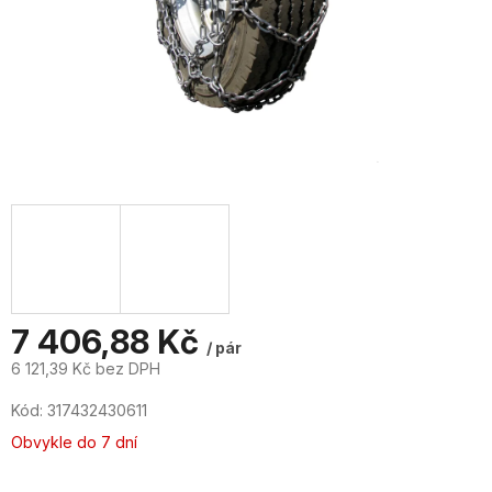
7 406,88 Kč
/ pár
6 121,39 Kč bez DPH
Měrná
Kód:
317432430611
cena:
Obvykle do 7 dní