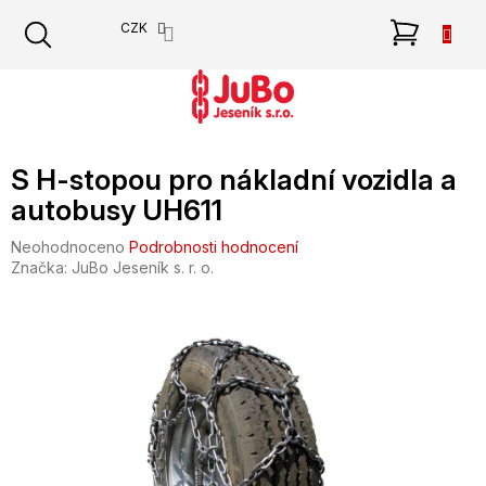
Přejít
NÁKU
CZK
na
obsah
KOŠÍK
S H-stopou pro nákladní vozidla a
autobusy UH611
Průměrné
Neohodnoceno
Podrobnosti hodnocení
hodnocení
Značka:
JuBo Jeseník s. r. o.
produktu
je
0,0
z
5
hvězdiček.