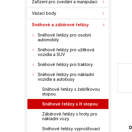
n
Zařízení pro zvedání a manipulaci
í
Vázací body
p
a
Sněhové a záběrové řetězy
n
e
Sněhové řetězy pro osobní
automobily
l
Sněhové řetězy pro užitková
vozidla a SUV
Sněhové řetězy pro traktory
Sněhové řetězy pro nákladní
vozidla a autobusy
Sněhové řetězy s žebříkovou
stopou
Sněhové řetězy s H stopou
Záběrové řetězy s hroty pro
nákladní vozy
D
Sněhové řetězy vyprošťovací