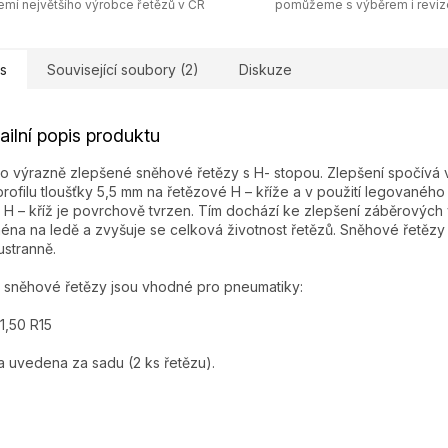
emí největšího výrobce řetězů v ČR
pomůžeme s výběrem i revi
s
Související soubory (2)
Diskuze
ailní popis produktu
o výrazně zlepšené sněhové řetězy s H- stopou. Zlepšení spočívá v
profilu tloušťky 5,5 mm na řetězové H – kříže a v použití legovaného 
 H – kříž je povrchově tvrzen. Tím dochází ke zlepšení záběrových v
éna na ledě a zvyšuje se celková životnost řetězů. Sněhové řetězy 
stranně.
 sněhové řetězy jsou vhodné pro pneumatiky:
1,50 R15
 uvedena za sadu (2 ks řetězu).