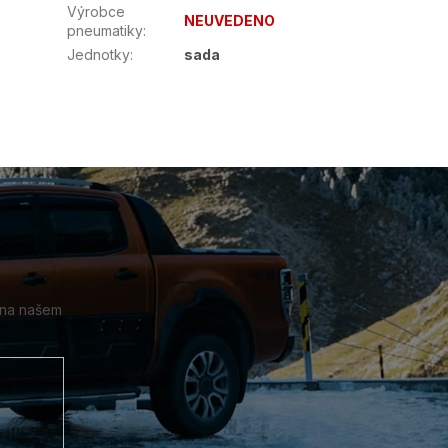
Výrobce
NEUVEDENO
pneumatiky
:
Jednotky
:
sada
 na našem