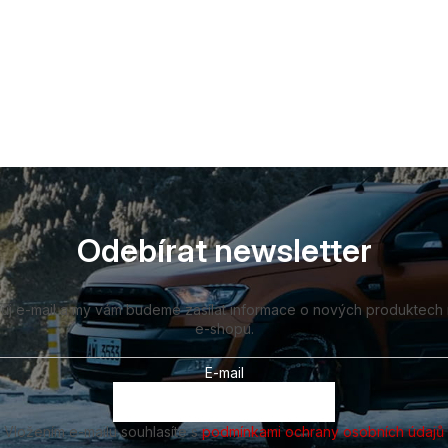
Odebírat newsletter
vůj e-mail a my vám budeme zasílat informace o nových produktech
e-shopu.
E-mail
Vložením e-mailu souhlasíte s
podmínkami ochrany osobních údajů