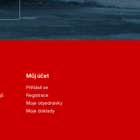
Můj účet
Přihlásit se
jů
Registrace
Moje objednávky
Moje doklady