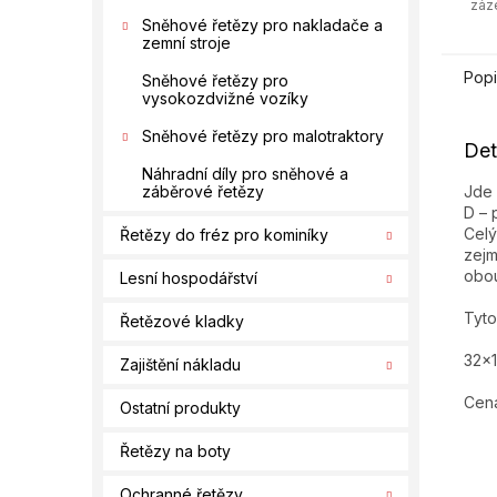
záz
Sněhové řetězy pro nakladače a
zemní stroje
Popi
Sněhové řetězy pro
vysokozdvižné vozíky
Sněhové řetězy pro malotraktory
Det
Náhradní díly pro sněhové a
Jde 
záběrové řetězy
D – 
Celý
Řetězy do fréz pro kominíky
zejm
obou
Lesní hospodářství
Tyto
Řetězové kladky
32x1
Zajištění nákladu
Cena
Ostatní produkty
Řetězy na boty
Ochranné řetězy