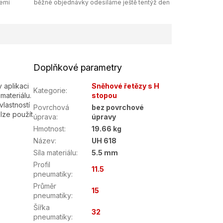
zemi
běžné objednávky odesíláme ještě tentýž den
Doplňkové parametry
 aplikaci
Sněhové řetězy s H
Kategorie
:
materiálu.
stopou
lastností
Povrchová
bez povrchové
lze použít
úprava
:
úpravy
Hmotnost
:
19.66 kg
Název
:
UH 618
Síla materiálu
:
5.5 mm
Profil
11.5
pneumatiky
:
Průměr
15
pneumatiky
:
Šířka
32
pneumatiky
: