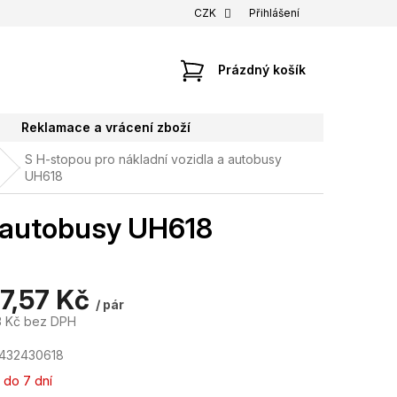
CZK
Přihlášení
NÁKUPNÍ
Prázdný košík
KOŠÍK
Reklamace a vrácení zboží
S H-stopou pro nákladní vozidla a autobusy
UH618
a autobusy UH618
47,57 Kč
/ pár
3 Kč bez DPH
7432430618
 do 7 dní