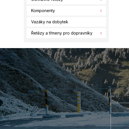
Komponenty
Vazáky na dobytek
Řetězy a třmeny pro dopravníky
Z
á
p
a
t
í
Vložte s