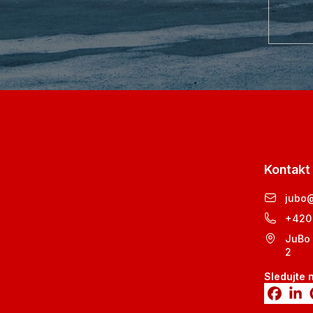
Kontakt
jubo
+420
JuBo 
2
Sledujte 