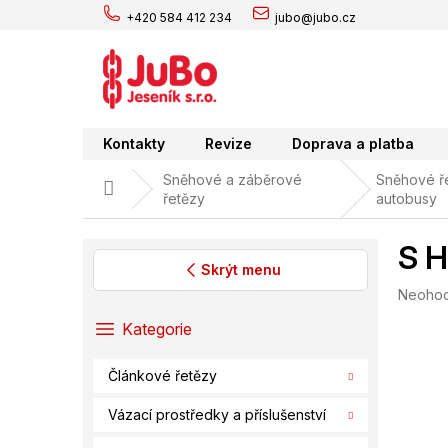
Přejít
+420 584 412 234
jubo@jubo.cz
na
obsah
Kontakty
Revize
Doprava a platba
Sněhové a záběrové
Sněhové ře
Domů
řetězy
autobusy
S H
Skrýt menu
Průměr
Neoho
P
hodnoc
o
Přeskočit
Kategorie
produk
s
kategorie
je
t
0,0
Článkové řetězy
r
z
a
5
Vázací prostředky a příslušenství
hvězdič
n