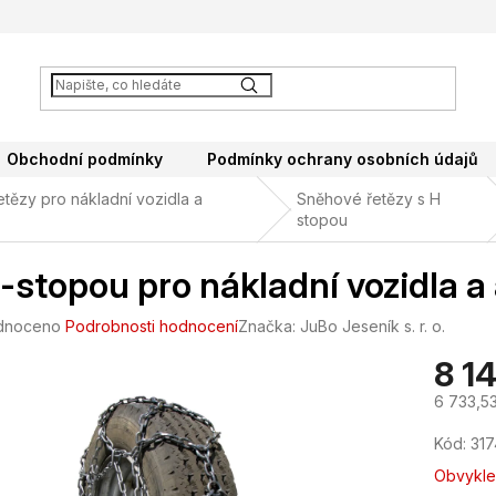
Obchodní podmínky
Podmínky ochrany osobních údajů
tězy pro nákladní vozidla a
Sněhové řetězy s H
stopou
-stopou pro nákladní vozidla 
né
dnoceno
Podrobnosti hodnocení
Značka:
JuBo Jeseník s. r. o.
ení
8 1
tu
6 733,5
Měrná
Kód:
31
cena:
ek.
Obvykle