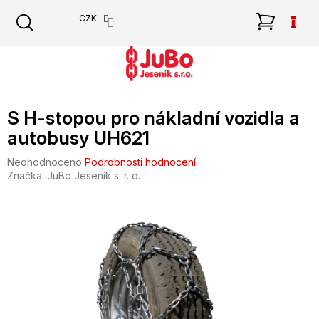
Přejít
NÁKU
CZK
na
obsah
KOŠÍK
S H-stopou pro nákladní vozidla a
autobusy UH621
Průměrné
Neohodnoceno
Podrobnosti hodnocení
hodnocení
Značka:
JuBo Jeseník s. r. o.
produktu
je
0,0
z
5
hvězdiček.