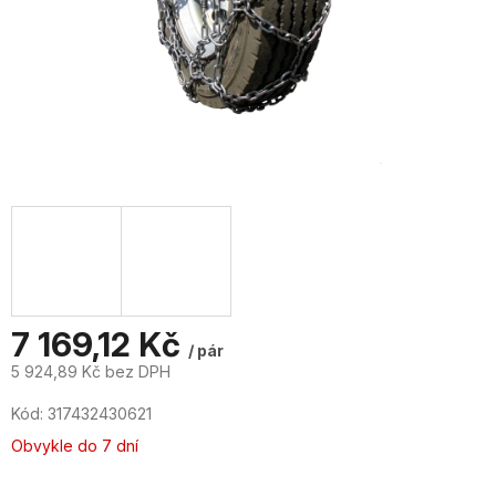
7 169,12 Kč
/ pár
5 924,89 Kč bez DPH
Měrná
Kód:
317432430621
cena:
Obvykle do 7 dní