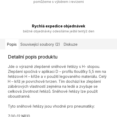
pomůžeme s výběrem i revizemi
Rychlá expedice objednávek
běžné objednávky odesíláme ještě tentýž den
Popis
Související soubory (2)
Diskuze
Detailní popis produktu
Jde o výrazně zlepšené sněhové řetězy s H- stopou.
Zlepšení spočívá v aplikaci D – profilu tloušťky 5,5 mm na
řetězové H – kříže a v použití legovaného materiálu. Celý
H – kříž je povrchově tvrzen. Tím dochází ke zlepšení
záběrových vlastností zejména na ledě a zvyšuje se
celková životnost řetězů. Sněhové řetězy lze použít
oboustranně.
Tyto sněhové řetězy jsou vhodné pro pneumatiky:
7,00-12 NB10