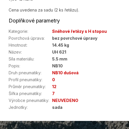
Cena uvedena za sadu (2 ks řetězu).
Doplňkové parametry
Kategorie
:
Sněhové řetězy s H stopou
Povrchová úprava
:
bez povrchové úpravy
Hmotnost
:
14.45 kg
Název
:
UH 621
Síla materiálu
:
5.5 mm
Popis
:
NB10
Druh pneumatiky
:
NB10 dušová
Profil pneumatiky
:
0
Průměr pneumatiky
:
12
Šířka pneumatiky
:
7
Výrobce pneumatiky
:
NEUVEDENO
Jednotky
:
sada
Z