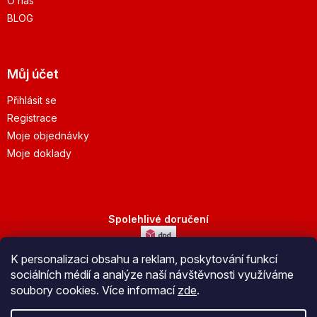
O nás
BLOG
Můj účet
Přihlásit se
Registrace
Moje objednávky
Moje doklady
Spolehlivé doručení
K personalizaci obsahu a reklam, poskytování funkcí
Bezpečná platba
sociálních médií a analýze naší návštěvnosti využíváme
soubory cookies. Více informací
zde
.