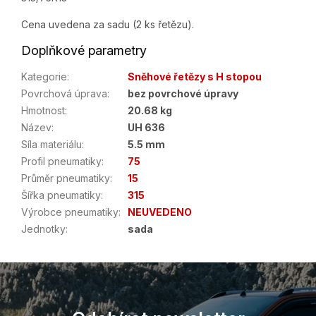
Cena uvedena za sadu (2 ks řetězu).
Doplňkové parametry
Kategorie
:
Sněhové řetězy s H stopou
Povrchová úprava
:
bez povrchové úpravy
Hmotnost
:
20.68 kg
Název
:
UH 636
Síla materiálu
:
5.5 mm
Profil pneumatiky
:
75
Průměr pneumatiky
:
15
Šířka pneumatiky
:
315
Výrobce pneumatiky
:
NEUVEDENO
Jednotky
:
sada
Z
á
p