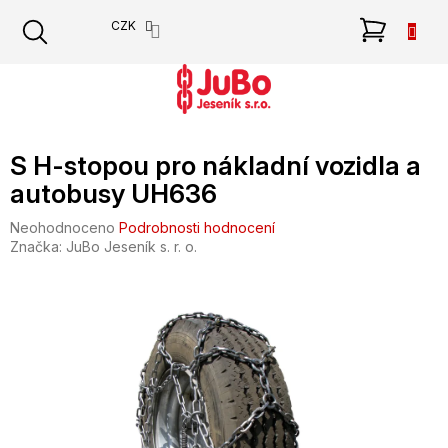
Přejít
NÁKU
CZK
na
obsah
KOŠÍK
S H-stopou pro nákladní vozidla a
autobusy UH636
Průměrné
Neohodnoceno
Podrobnosti hodnocení
hodnocení
Značka:
JuBo Jeseník s. r. o.
produktu
je
0,0
z
5
hvězdiček.