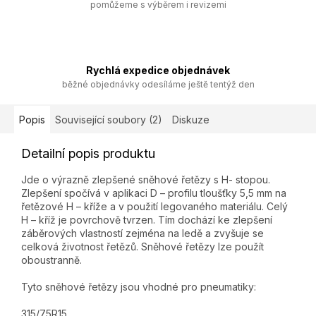
pomůžeme s výběrem i revizemi
Rychlá expedice objednávek
běžné objednávky odesíláme ještě tentýž den
Popis
Související soubory (2)
Diskuze
Detailní popis produktu
Jde o výrazně zlepšené sněhové řetězy s H- stopou.
Zlepšení spočívá v aplikaci D – profilu tloušťky 5,5 mm na
řetězové H – kříže a v použití legovaného materiálu. Celý
H – kříž je povrchově tvrzen. Tím dochází ke zlepšení
záběrových vlastností zejména na ledě a zvyšuje se
celková životnost řetězů. Sněhové řetězy lze použít
oboustranně.
Tyto sněhové řetězy jsou vhodné pro pneumatiky:
315/75R15