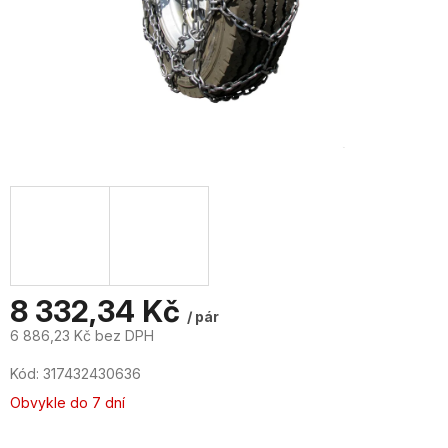
8 332,34 Kč
/ pár
6 886,23 Kč bez DPH
Měrná
Kód:
317432430636
cena:
Obvykle do 7 dní