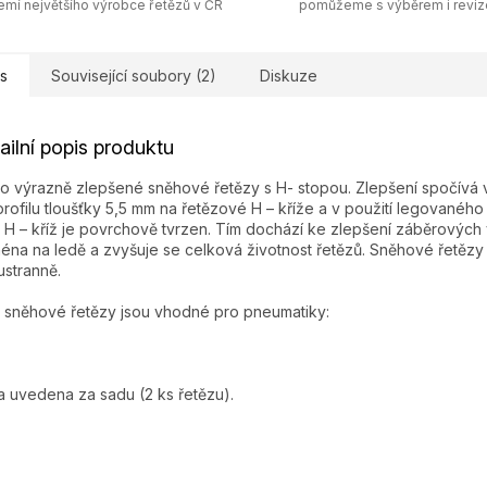
emí největšího výrobce řetězů v ČR
pomůžeme s výběrem i revi
s
Související soubory (2)
Diskuze
ailní popis produktu
o výrazně zlepšené sněhové řetězy s H- stopou. Zlepšení spočívá v
profilu tloušťky 5,5 mm na řetězové H – kříže a v použití legovaného 
 H – kříž je povrchově tvrzen. Tím dochází ke zlepšení záběrových v
éna na ledě a zvyšuje se celková životnost řetězů. Sněhové řetězy 
stranně.
 sněhové řetězy jsou vhodné pro pneumatiky:
 uvedena za sadu (2 ks řetězu).