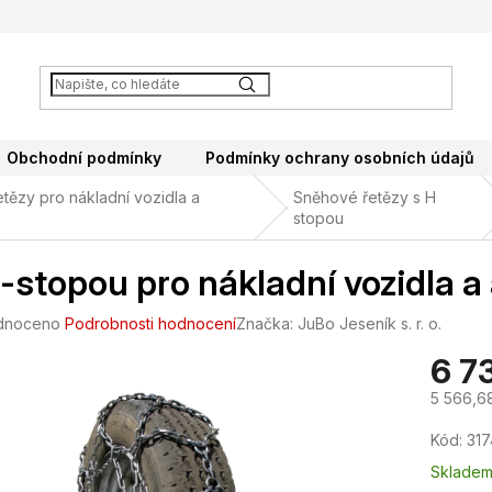
Obchodní podmínky
Podmínky ochrany osobních údajů
tězy pro nákladní vozidla a
Sněhové řetězy s H
stopou
-stopou pro nákladní vozidla 
né
dnoceno
Podrobnosti hodnocení
Značka:
JuBo Jeseník s. r. o.
ení
6 7
tu
5 566,6
Měrná
Kód:
31
cena:
ek.
Sklade