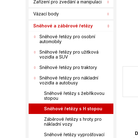
n
Zařízení pro zvedání a manipulaci
í
Vázací body
p
a
Sněhové a záběrové řetězy
n
e
Sněhové řetězy pro osobní
automobily
l
Sněhové řetězy pro užitková
vozidla a SUV
Sněhové řetězy pro traktory
Sněhové řetězy pro nákladní
vozidla a autobusy
Sněhové řetězy s žebříkovou
stopou
Sněhové řetězy s H stopou
Záběrové řetězy s hroty pro
nákladní vozy
D
Sněhové řetězy vyprošťovací