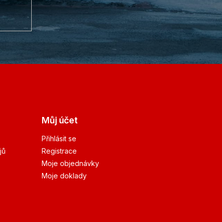
Můj účet
Přihlásit se
jů
Registrace
Moje objednávky
Moje doklady