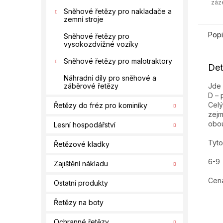
záz
Sněhové řetězy pro nakladače a
zemní stroje
Popi
Sněhové řetězy pro
vysokozdvižné vozíky
Sněhové řetězy pro malotraktory
Det
Náhradní díly pro sněhové a
Jde 
záběrové řetězy
D – 
Celý
Řetězy do fréz pro kominíky
zejm
obou
Lesní hospodářství
Tyto
Řetězové kladky
6-9
Zajištění nákladu
Cena
Ostatní produkty
Řetězy na boty
Ochranné řetězy