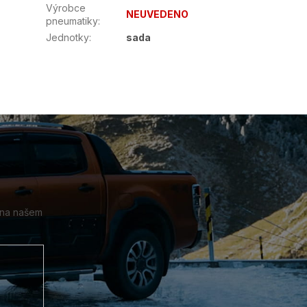
Výrobce
NEUVEDENO
pneumatiky
:
Jednotky
:
sada
 na našem