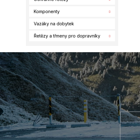
Komponenty
Vazáky na dobytek
Řetězy a třmeny pro dopravníky
Z
á
p
a
t
í
Vložte s