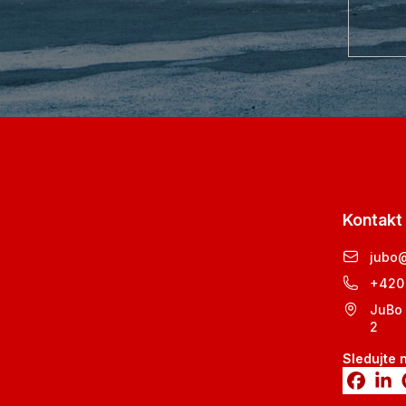
Kontakt
jubo
+420
JuBo 
2
Sledujte 