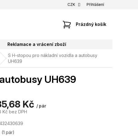
CZK
Přihlášení
NÁKUPNÍ
Prázdný košík
KOŠÍK
Reklamace a vrácení zboží
S H-stopou pro nákladní vozidla a autobusy
UH639
a autobusy UH639
35,68 Kč
/ pár
8 Kč bez DPH
7432430639
m
(1 pár)