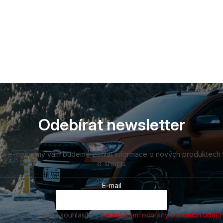
Odebírat newsletter
vůj e-mail a my vám budeme zasílat informace o nových produktech
e-shopu.
E-mail
Vložením e-mailu souhlasíte s
podmínkami ochrany osobních údajů