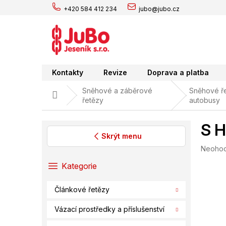
Přejít
+420 584 412 234
jubo@jubo.cz
na
obsah
Kontakty
Revize
Doprava a platba
Sněhové a záběrové
Sněhové ře
Domů
řetězy
autobusy
S H
Skrýt menu
Průměr
Neoho
P
hodnoc
o
Přeskočit
Kategorie
produk
s
kategorie
je
t
0,0
Článkové řetězy
r
z
a
5
Vázací prostředky a příslušenství
hvězdič
n