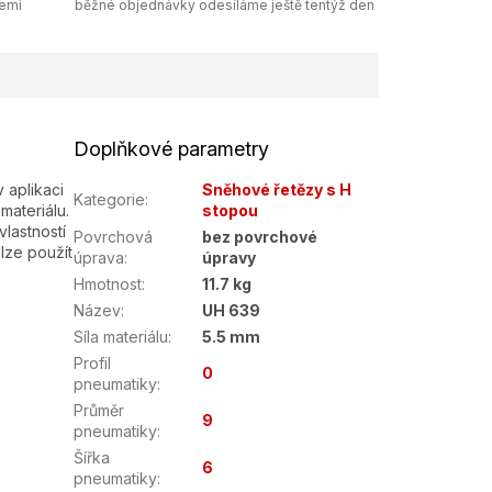
zemi
běžné objednávky odesíláme ještě tentýž den
Doplňkové parametry
 aplikaci
Sněhové řetězy s H
Kategorie
:
materiálu.
stopou
lastností
Povrchová
bez povrchové
lze použít
úprava
:
úpravy
Hmotnost
:
11.7 kg
Název
:
UH 639
Síla materiálu
:
5.5 mm
Profil
0
pneumatiky
:
Průměr
9
pneumatiky
:
Šířka
6
pneumatiky
: