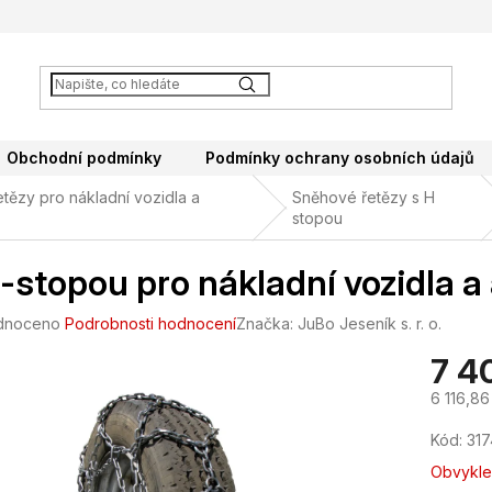
Obchodní podmínky
Podmínky ochrany osobních údajů
tězy pro nákladní vozidla a
Sněhové řetězy s H
stopou
-stopou pro nákladní vozidla 
né
dnoceno
Podrobnosti hodnocení
Značka:
JuBo Jeseník s. r. o.
ení
7 4
tu
6 116,8
Měrná
Kód:
31
cena:
ek.
Obvykle