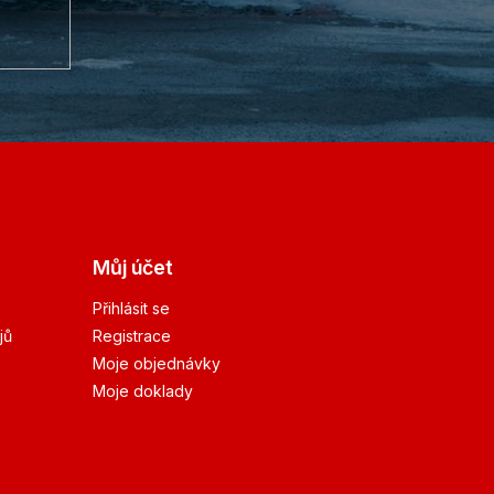
Můj účet
Přihlásit se
jů
Registrace
Moje objednávky
Moje doklady