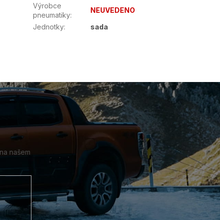
Výrobce
NEUVEDENO
pneumatiky
:
Jednotky
:
sada
 na našem