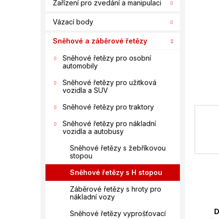
n
Zařízení pro zvedání a manipulaci
í
Vázací body
p
a
Sněhové a záběrové řetězy
n
e
Sněhové řetězy pro osobní
automobily
l
Sněhové řetězy pro užitková
vozidla a SUV
Sněhové řetězy pro traktory
Sněhové řetězy pro nákladní
vozidla a autobusy
Sněhové řetězy s žebříkovou
stopou
Sněhové řetězy s H stopou
Záběrové řetězy s hroty pro
nákladní vozy
D
Sněhové řetězy vyprošťovací