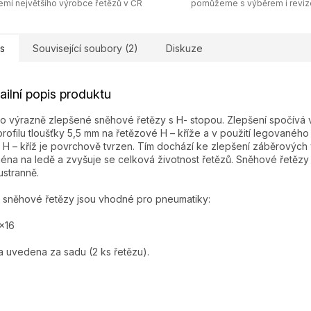
emí největšího výrobce řetězů v ČR
pomůžeme s výběrem i revi
s
Související soubory (2)
Diskuze
ailní popis produktu
o výrazně zlepšené sněhové řetězy s H- stopou. Zlepšení spočívá v
profilu tloušťky 5,5 mm na řetězové H – kříže a v použití legovaného 
 H – kříž je povrchově tvrzen. Tím dochází ke zlepšení záběrových v
éna na ledě a zvyšuje se celková životnost řetězů. Sněhové řetězy 
stranně.
 sněhové řetězy jsou vhodné pro pneumatiky:
x16
 uvedena za sadu (2 ks řetězu).