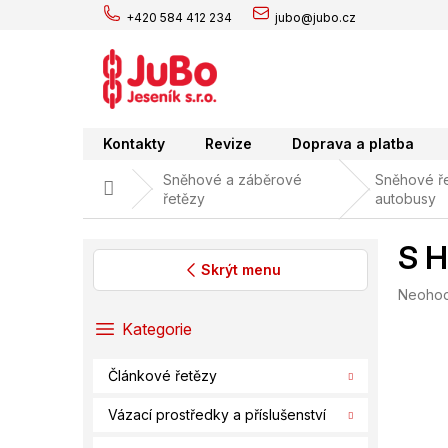
Přejít
+420 584 412 234
jubo@jubo.cz
na
obsah
Kontakty
Revize
Doprava a platba
Sněhové a záběrové
Sněhové ře
Domů
řetězy
autobusy
S H
Skrýt menu
Průměr
Neoho
P
hodnoc
o
Přeskočit
Kategorie
produk
s
kategorie
je
t
0,0
Článkové řetězy
r
z
a
5
Vázací prostředky a příslušenství
hvězdič
n