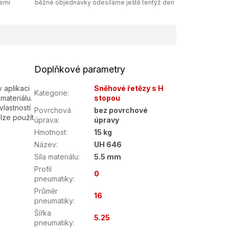
zemi
běžné objednávky odesíláme ještě tentýž den
Doplňkové parametry
 aplikaci
Sněhové řetězy s H
Kategorie
:
materiálu.
stopou
lastností
Povrchová
bez povrchové
lze použít
úprava
:
úpravy
Hmotnost
:
15 kg
Název
:
UH 646
Síla materiálu
:
5.5 mm
Profil
0
pneumatiky
:
Průměr
16
pneumatiky
:
Šířka
5.25
pneumatiky
: