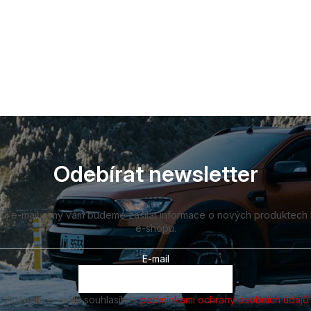
Odebírat newsletter
vůj e-mail a my vám budeme zasílat informace o nových produktech
e-shopu.
E-mail
Vložením e-mailu souhlasíte s
podmínkami ochrany osobních údajů