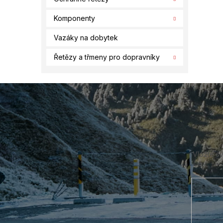
Komponenty
Vazáky na dobytek
Řetězy a třmeny pro dopravníky
Z
á
p
a
t
í
Vložte s