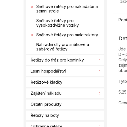
záz
Sněhové řetězy pro nakladače a
zemní stroje
Popi
Sněhové řetězy pro
vysokozdvižné vozíky
Sněhové řetězy pro malotraktory
Det
Náhradní díly pro sněhové a
Jde 
záběrové řetězy
D – 
Celý
Řetězy do fréz pro kominíky
zejm
obou
Lesní hospodářství
Tyto
Řetězové kladky
5,25
Zajištění nákladu
Cena
Ostatní produkty
Řetězy na boty
Ochranné řetězy