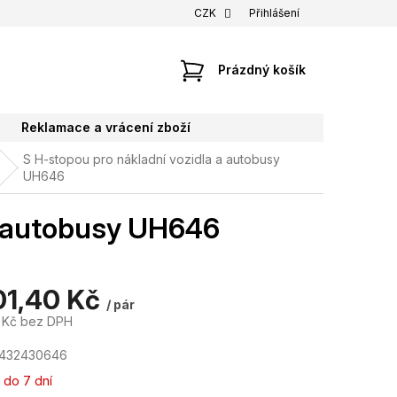
CZK
Přihlášení
NÁKUPNÍ
Prázdný košík
KOŠÍK
Reklamace a vrácení zboží
S H-stopou pro nákladní vozidla a autobusy
UH646
a autobusy UH646
01,40 Kč
/ pár
6 Kč bez DPH
7432430646
 do 7 dní