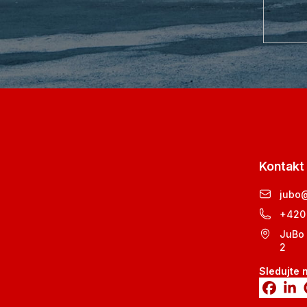
Kontakt
jubo
+420
JuBo 
2
Sledujte 