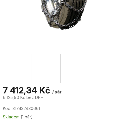
7 412,34 Kč
/ pár
6 125,90 Kč bez DPH
Měrná
Kód:
317432430661
cena:
Skladem
(1 pár)