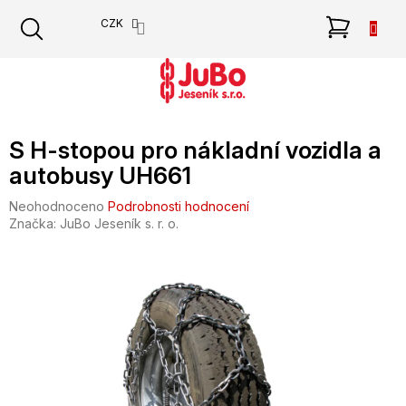
Přejít
NÁKU
CZK
na
obsah
KOŠÍK
S H-stopou pro nákladní vozidla a
autobusy UH661
Průměrné
Neohodnoceno
Podrobnosti hodnocení
hodnocení
Značka:
JuBo Jeseník s. r. o.
produktu
je
0,0
z
5
hvězdiček.