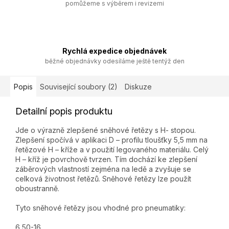
pomůžeme s výběrem i revizemi
Rychlá expedice objednávek
běžné objednávky odesíláme ještě tentýž den
Popis
Související soubory (2)
Diskuze
Detailní popis produktu
Jde o výrazně zlepšené sněhové řetězy s H- stopou.
Zlepšení spočívá v aplikaci D – profilu tloušťky 5,5 mm na
řetězové H – kříže a v použití legovaného materiálu. Celý
H – kříž je povrchově tvrzen. Tím dochází ke zlepšení
záběrových vlastností zejména na ledě a zvyšuje se
celková životnost řetězů. Sněhové řetězy lze použít
oboustranně.
Tyto sněhové řetězy jsou vhodné pro pneumatiky:
6,50-16