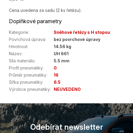
Cena uvedena za sadu (2 ks řetězu).
Doplňkové parametry
Kategorie
:
Sněhové řetězy s H stopou
Povrchová úprava
:
bez povrchové úpravy
Hmotnost
:
14.56 kg
Název
:
UH 661
Síla materiálu
:
5.5 mm
Profil pneumatiky
:
0
Průměr pneumatiky
:
16
Šířka pneumatiky
:
6.5
Výrobce pneumatiky
:
NEUVEDENO
Z
á
p
a
Odebírat newsletter
t