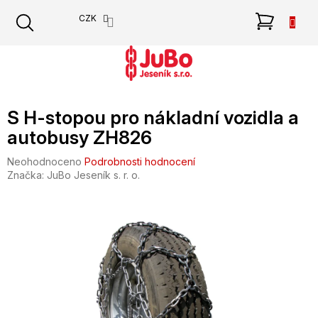
Přejít
NÁKU
CZK
na
obsah
KOŠÍK
S H-stopou pro nákladní vozidla a
autobusy ZH826
Průměrné
Neohodnoceno
Podrobnosti hodnocení
hodnocení
Značka:
JuBo Jeseník s. r. o.
produktu
je
0,0
z
5
hvězdiček.