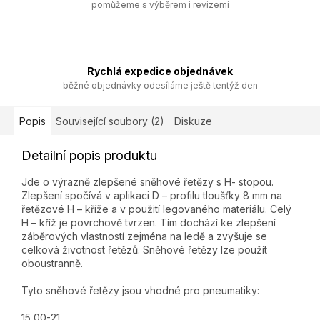
pomůžeme s výběrem i revizemi
Rychlá expedice objednávek
běžné objednávky odesíláme ještě tentýž den
Popis
Související soubory (2)
Diskuze
Detailní popis produktu
Jde o výrazně zlepšené sněhové řetězy s H- stopou.
Zlepšení spočívá v aplikaci D – profilu tloušťky 8 mm na
řetězové H – kříže a v použití legovaného materiálu. Celý
H – kříž je povrchově tvrzen. Tím dochází ke zlepšení
záběrových vlastností zejména na ledě a zvyšuje se
celková životnost řetězů. Sněhové řetězy lze použít
oboustranně.
Tyto sněhové řetězy jsou vhodné pro pneumatiky:
15,00-21