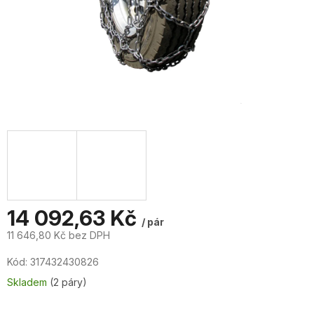
14 092,63 Kč
/ pár
11 646,80 Kč bez DPH
Měrná
Kód:
317432430826
cena:
Skladem
(2 páry)