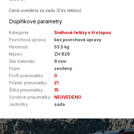
Cena uvedena za sadu (2 ks řetězu).
Doplňkové parametry
Kategorie
:
Sněhové řetězy s H stopou
Povrchová úprava
:
bez povrchové úpravy
Hmotnost
:
53.5 kg
Název
:
ZH 826
Síla materiálu
:
8 mm
Popis
:
zesílený
Profil pneumatiky
:
0
Průměr pneumatiky
:
21
Šířka pneumatiky
:
15
Výrobce pneumatiky
:
NEUVEDENO
Jednotky
:
sada
Z
á