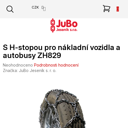
Přejít
NÁKU
CZK
na
obsah
KOŠÍK
S H-stopou pro nákladní vozidla a
autobusy ZH829
Průměrné
Neohodnoceno
Podrobnosti hodnocení
hodnocení
Značka:
JuBo Jeseník s. r. o.
produktu
je
0,0
z
5
hvězdiček.