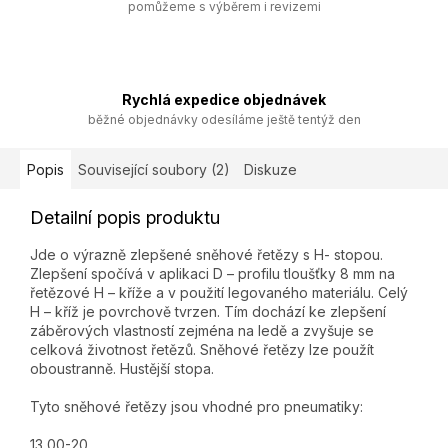
pomůžeme s výběrem i revizemi
Rychlá expedice objednávek
běžné objednávky odesíláme ještě tentýž den
Popis
Související soubory (2)
Diskuze
Detailní popis produktu
Jde o výrazně zlepšené sněhové řetězy s H- stopou.
Zlepšení spočívá v aplikaci D – profilu tloušťky 8 mm na
řetězové H – kříže a v použití legovaného materiálu. Celý
H – kříž je povrchově tvrzen. Tím dochází ke zlepšení
záběrových vlastností zejména na ledě a zvyšuje se
celková životnost řetězů. Sněhové řetězy lze použít
oboustranně. Hustější stopa.
Tyto sněhové řetězy jsou vhodné pro pneumatiky:
13,00-20