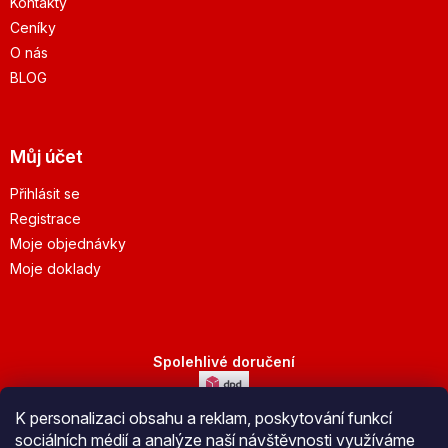
Kontakty
Ceníky
O nás
BLOG
Můj účet
Přihlásit se
Registrace
Moje objednávky
Moje doklady
Spolehlivé doručení
K personalizaci obsahu a reklam, poskytování funkcí
Bezpečná platba
sociálních médií a analýze naší návštěvnosti využíváme