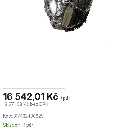
16 542,01 Kč
/ pár
13 671,08 Kč bez DPH
Měrná
Kód:
317432430829
cena:
Skladem
(1 pár)