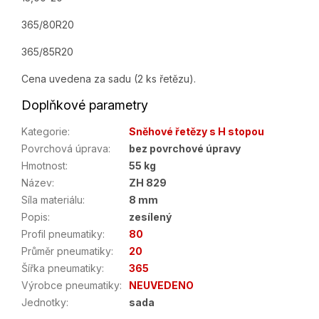
365/80R20
365/85R20
Cena uvedena za sadu (2 ks řetězu).
Doplňkové parametry
Kategorie
:
Sněhové řetězy s H stopou
Povrchová úprava
:
bez povrchové úpravy
Hmotnost
:
55 kg
Název
:
ZH 829
Síla materiálu
:
8 mm
Popis
:
zesílený
Profil pneumatiky
:
80
Průměr pneumatiky
:
20
Šířka pneumatiky
:
365
Výrobce pneumatiky
:
NEUVEDENO
Jednotky
:
sada