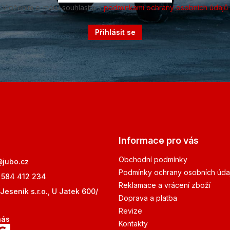
Vložením e-mailu souhlasíte s
podmínkami ochrany osobních údajů
Přihlásit se
Informace pro vás
Obchodní podmínky
@
jubo.cz
Podmínky ochrany osobních úda
 584 412 234
Reklamace a vrácení zboží
Jeseník s.r.o., U Jatek 600/
Doprava a platba
Revize
nás
Kontakty