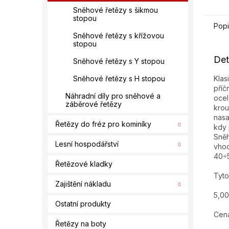
Sněhové řetězy s šikmou
stopou
Popi
Sněhové řetězy s křížovou
stopou
Det
Sněhové řetězy s Y stopou
Klas
Sněhové řetězy s H stopou
příč
Náhradní díly pro sněhové a
ocel
záběrové řetězy
krou
nasa
Řetězy do fréz pro kominíky
kdy 
Sněh
Lesní hospodářství
vhod
40÷
Řetězové kladky
Tyto
Zajištění nákladu
5,00
Ostatní produkty
Cena
Řetězy na boty