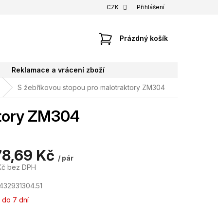
CZK
Přihlášení
NÁKUPNÍ
Prázdný košík
KOŠÍK
Reklamace a vrácení zboží
S žebříkovou stopou pro malotraktory ZM304
ktory ZM304
78,69 Kč
/ pár
 Kč bez DPH
432931304.51
 do 7 dní