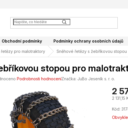
Obchodní podmínky
Podmínky ochrany osobních údajů
řetězy pro malotraktory
Sněhové řetězy s žebříkovou stopou
ebříkovou stopou pro malotra
né
dnoceno
Podrobnosti hodnocení
Značka:
JuBo Jeseník s. r. o.
ení
2 5
tu
2 131,15
Měrná
Kód:
317
cena:
ek.
Obvykle