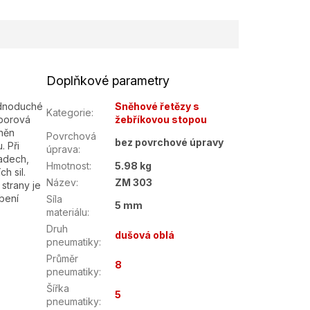
Doplňkové parametry
ednoduché
Sněhové řetězy s
Kategorie
:
 borová
žebříkovou stopou
tněn
Povrchová
bez povrchové úpravy
. Při
úprava
:
padech,
Hmotnost
:
5.98 kg
h sil.
Název
:
ZM 303
strany je
bení
Síla
5 mm
materiálu
:
Druh
dušová oblá
pneumatiky
:
Průměr
8
pneumatiky
:
Šířka
5
pneumatiky
: