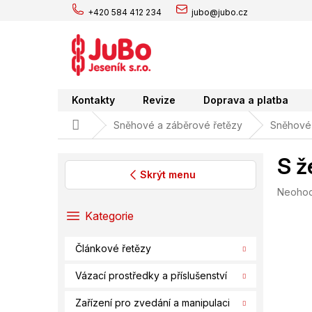
Přejít
+420 584 412 234
jubo@jubo.cz
na
obsah
Kontakty
Revize
Doprava a platba
Domů
Sněhové a záběrové řetězy
Sněhové 
S ž
Skrýt menu
Průměr
Neoho
P
hodnoc
o
Přeskočit
Kategorie
produk
s
kategorie
je
t
0,0
Článkové řetězy
r
z
a
5
Vázací prostředky a příslušenství
hvězdič
n
n
Zařízení pro zvedání a manipulaci