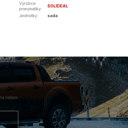
Výrobce
SOLIDEAL
pneumatiky
:
Jednotky
:
sada
 na našem