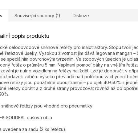
s
Související soubory (1)
Diskuze
ailní popis produktu
ické celoobvodové sněhové řetězy pro malotraktory. Stopu tvoří j
né řetězové úseky. Vysokou životnost jim dává legovaná mangan –
 se speciálním povrchovým tvrzením. Ve stopových úsecích je upla
cený řetěz o průměru 5 mm. Napínaní pomocí páky na vnějším řetězu
zování je nutno vozidlem na řetězy najíždět. Lze je doporučit v pří
požadavek záběru vysoko převládá nad potřebou zachycení bočníc
ové řetězy jsou použitelné oboustranně – po ojetí 40÷50% z jedné 
né řetězy obrátit a z druhé strany provozovat rovněž až do opotře
50%.
 sněhové řetězy jsou vhodné pro pneumatiky:
-8 SOLIDEAL dušová oblá
 uvedena za sadu (2 ks řetězu).