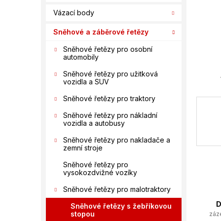
í
Vázací body
p
a
Sněhové a záběrové řetězy
n
e
Sněhové řetězy pro osobní
automobily
l
Sněhové řetězy pro užitková
vozidla a SUV
Sněhové řetězy pro traktory
Sněhové řetězy pro nákladní
vozidla a autobusy
Sněhové řetězy pro nakladače a
zemní stroje
Sněhové řetězy pro
vysokozdvižné vozíky
Sněhové řetězy pro malotraktory
D
Sněhové řetězy s žebříkovou
stopou
záz