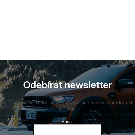
Odebírat newsletter
vůj e-mail a my vám budeme zasílat informace o nových produktech
e-shopu.
E-mail