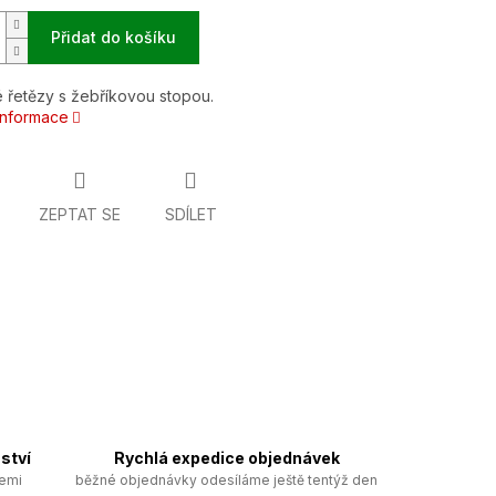
Přidat do košíku
 řetězy s žebříkovou stopou.
 informace
ZEPTAT SE
SDÍLET
ství
Rychlá expedice objednávek
zemi
běžné objednávky odesíláme ještě tentýž den