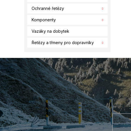
Ochranné řetězy
Komponenty
Vazáky na dobytek
Řetězy a třmeny pro dopravníky
Z
á
p
a
t
í
Vložte s