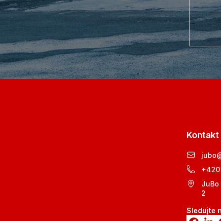
Kontakt
jubo
+420
JuBo 
2
Sledujte 