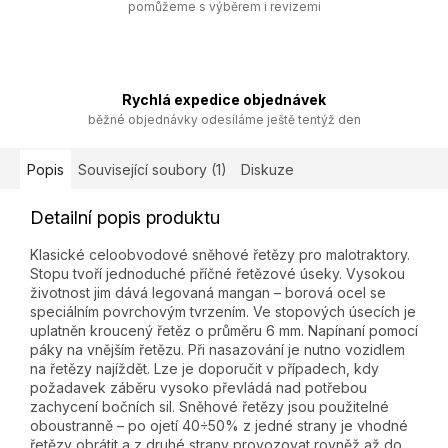
pomůžeme s výběrem i revizemi
Rychlá expedice objednávek
běžné objednávky odesíláme ještě tentýž den
Popis
Související soubory (1)
Diskuze
Detailní popis produktu
Klasické celoobvodové sněhové řetězy pro malotraktory.
Stopu tvoří jednoduché příčné řetězové úseky. Vysokou
životnost jim dává legovaná mangan – borová ocel se
speciálním povrchovým tvrzením. Ve stopových úsecích je
uplatněn kroucený řetěz o průměru 6 mm. Napínaní pomocí
páky na vnějším řetězu. Při nasazování je nutno vozidlem
na řetězy najíždět. Lze je doporučit v případech, kdy
požadavek záběru vysoko převládá nad potřebou
zachycení bočních sil. Sněhové řetězy jsou použitelné
oboustranně – po ojetí 40÷50% z jedné strany je vhodné
řetězy obrátit a z druhé strany provozovat rovněž až do