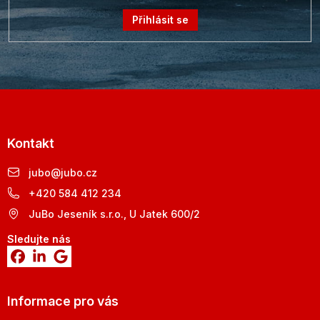
Přihlásit se
Kontakt
jubo
@
jubo.cz
+420 584 412 234
JuBo Jeseník s.r.o., U Jatek 600/2
Sledujte nás
Informace pro vás