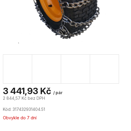
3 441,93 Kč
/ pár
2 844,57 Kč bez DPH
Měrná
Kód:
317432931404.51
cena:
Obvykle do 7 dní