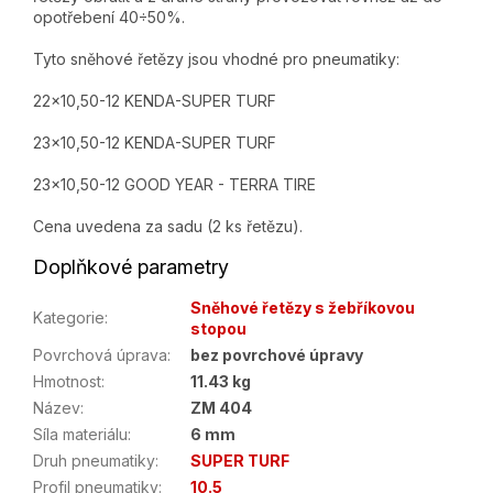
opotřebení 40÷50%.
Tyto sněhové řetězy jsou vhodné pro pneumatiky:
22x10,50-12 KENDA-SUPER TURF
23x10,50-12 KENDA-SUPER TURF
23x10,50-12 GOOD YEAR - TERRA TIRE
Cena uvedena za sadu (2 ks řetězu).
Doplňkové parametry
Sněhové řetězy s žebříkovou
Kategorie
:
stopou
Povrchová úprava
:
bez povrchové úpravy
Hmotnost
:
11.43 kg
Název
:
ZM 404
Síla materiálu
:
6 mm
Druh pneumatiky
:
SUPER TURF
Profil pneumatiky
:
10.5