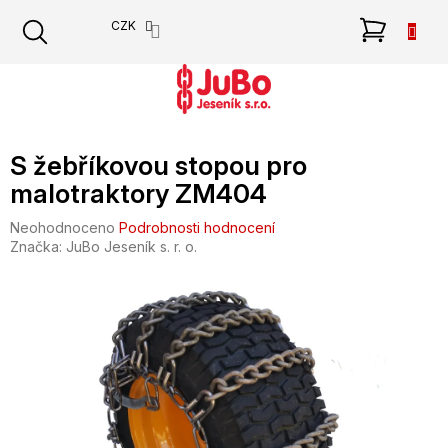
Přejít
NÁKU
CZK
na
obsah
KOŠÍK
S žebříkovou stopou pro
malotraktory ZM404
Průměrné
Neohodnoceno
Podrobnosti hodnocení
hodnocení
Značka:
JuBo Jeseník s. r. o.
produktu
je
0,0
z
5
hvězdiček.