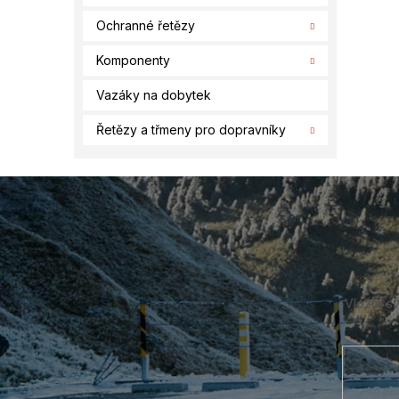
Ochranné řetězy
Komponenty
Vazáky na dobytek
Řetězy a třmeny pro dopravníky
Z
á
p
a
t
í
Vložte s