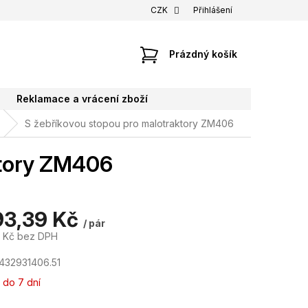
CZK
Přihlášení
NÁKUPNÍ
Prázdný košík
KOŠÍK
Reklamace a vrácení zboží
S žebříkovou stopou pro malotraktory ZM406
ktory ZM406
93,39 Kč
/ pár
6 Kč bez DPH
432931406.51
 do 7 dní