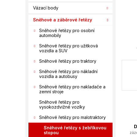
í
Vázací body
p
a
Sněhové a záběrové řetězy
n
e
Sněhové řetězy pro osobní
automobily
l
Sněhové řetězy pro užitková
vozidla a SUV
Sněhové řetězy pro traktory
Sněhové řetězy pro nákladní
vozidla a autobusy
Sněhové řetězy pro nakladače a
zemní stroje
Sněhové řetězy pro
vysokozdvižné vozíky
Sněhové řetězy pro malotraktory
D
Sněhové řetězy s žebříkovou
stopou
záz