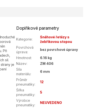
Doplňkové parametry
ednoduché
Sněhové řetězy s
Kategorie
:
 borová
žebříkovou stopou
tněn
Povrchová
bez povrchové úpravy
. Při
úprava
:
padech,
Hmotnost
:
6.16 kg
h sil.
Název
:
ZM 406
strany je
bení
Síla
6 mm
materiálu
:
Průměr
12
pneumatiky
:
Šířka
5
pneumatiky
:
Výrobce
NEUVEDENO
pneumatiky
: