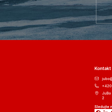
Kontakt
jubo
+420
JuBo 
2
Sledujte 