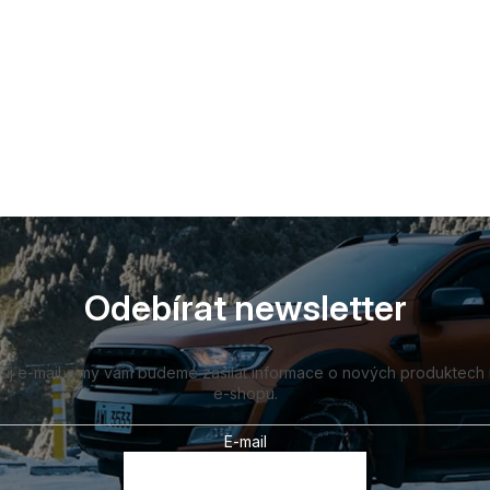
Odebírat newsletter
vůj e-mail a my vám budeme zasílat informace o nových produktech
e-shopu.
E-mail