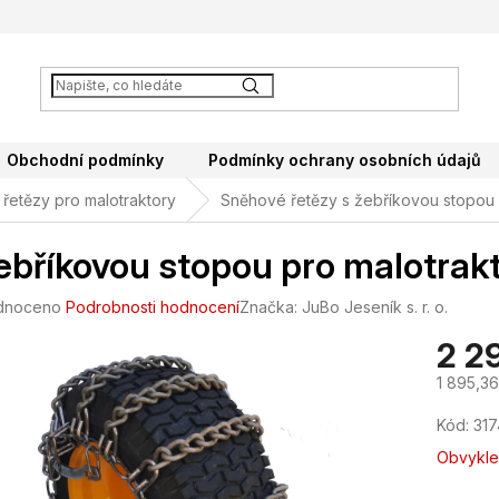
Obchodní podmínky
Podmínky ochrany osobních údajů
řetězy pro malotraktory
Sněhové řetězy s žebříkovou stopou
ebříkovou stopou pro malotra
né
dnoceno
Podrobnosti hodnocení
Značka:
JuBo Jeseník s. r. o.
ení
2 2
tu
1 895,3
Měrná
Kód:
317
cena:
ek.
Obvykle