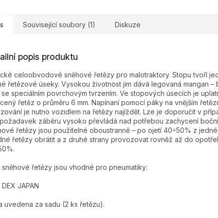
s
Související soubory (1)
Diskuze
ailní popis produktu
ické celoobvodové sněhové řetězy pro malotraktory. Stopu tvoří j
né řetězové úseky. Vysokou životnost jim dává legovaná mangan –
 se speciálním povrchovým tvrzením. Ve stopových úsecích je upla
cený řetěz o průměru 6 mm. Napínaní pomocí páky na vnějším řetězu
zování je nutno vozidlem na řetězy najíždět. Lze je doporučit v pří
požadavek záběru vysoko převládá nad potřebou zachycení bočníc
ové řetězy jsou použitelné oboustranně – po ojetí 40÷50% z jedné 
né řetězy obrátit a z druhé strany provozovat rovněž až do opotře
50%.
 sněhové řetězy jsou vhodné pro pneumatiky:
2 DEX JAPAN
 uvedena za sadu (2 ks řetězu).