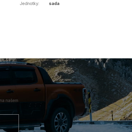
Jednotky
:
sada
 na našem