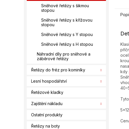
Sněhové řetězy s šikmou
stopou
Popi
Sněhové řetězy s křížovou
stopou
Det
Sněhové řetězy s Y stopou
Klas
Sněhové řetězy s H stopou
příč
Náhradní díly pro sněhové a
ocel
záběrové řetězy
krou
nasa
Řetězy do fréz pro kominíky
kdy 
Sněh
Lesní hospodářství
vhod
40÷
Řetězové kladky
Tyto
Zajištění nákladu
5x1
Ostatní produkty
Cena
Řetězy na boty