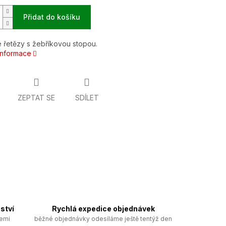
Přidat do košíku
 řetězy s žebříkovou stopou.
 informace
ZEPTAT SE
SDÍLET
ství
Rychlá expedice objednávek
zemi
běžné objednávky odesíláme ještě tentýž den