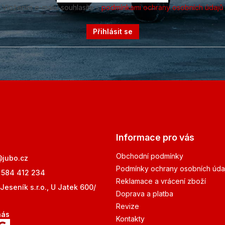
Vložením e-mailu souhlasíte s
podmínkami ochrany osobních údajů
Přihlásit se
Informace pro vás
Obchodní podmínky
@
jubo.cz
Podmínky ochrany osobních úda
 584 412 234
Reklamace a vrácení zboží
Jeseník s.r.o., U Jatek 600/
Doprava a platba
Revize
nás
Kontakty