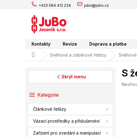
Přejít
+420 584 412 234
jubo@jubo.cz
na
obsah
Kontakty
Revize
Doprava a platba
Domů
Sněhové a záběrové řetězy
Sněhové 
S ž
Skrýt menu
Průměr
Neoho
P
hodnoc
o
Přeskočit
Kategorie
produk
s
kategorie
je
t
0,0
Článkové řetězy
r
z
a
5
Vázací prostředky a příslušenství
hvězdič
n
n
Zařízení pro zvedání a manipulaci