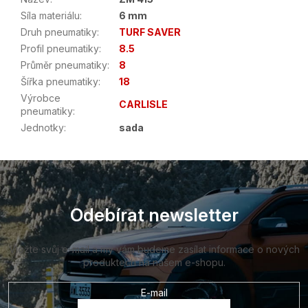
Síla materiálu
:
6 mm
Druh pneumatiky
:
TURF SAVER
Profil pneumatiky
:
8.5
Průměr pneumatiky
:
8
Šířka pneumatiky
:
18
Výrobce
CARLISLE
pneumatiky
:
Jednotky
:
sada
Z
á
p
a
Odebírat newsletter
t
í
Vložte svůj e-mail a my vám budeme zasílat informace o nových
produktech na našem e-shopu.
E-mail