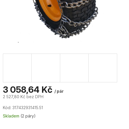
3 058,64 Kč
/ pár
2 527,80 Kč bez DPH
Měrná
Kód:
317432931415.51
cena:
Skladem
(2 páry)