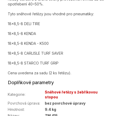
opotřebení 40÷50%.
Tyto sněhové řetězy jsou vhodné pro pneumatiky:
18x8,5-8 DELI TIRE
18x8,5-8 KENDA
18x8,5-8 KENDA - K500
18x8,5-8 CARLISLE TURF SAVER
18x8,5-8 STARCO TURF GRIP
Cena uvedena za sadu (2 ks řetězu).
Doplňkové parametry
Sněhové řetězy s žebříkovou
Kategorie
:
stopou
Povrchová úprava
:
bez povrchové úpravy
Hmotnost
:
9.4 kg
Název
:
ZM 415