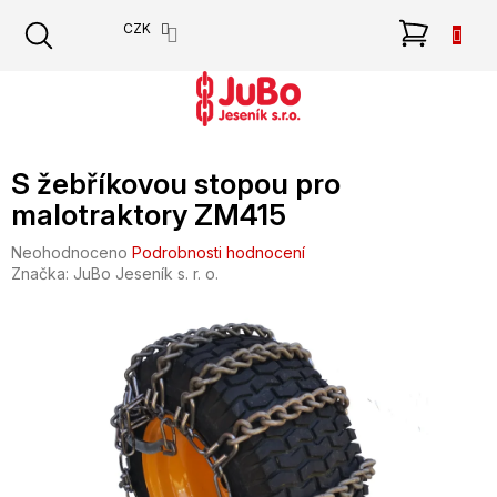
Přejít
NÁKU
CZK
na
obsah
KOŠÍK
S žebříkovou stopou pro
malotraktory ZM415
Průměrné
Neohodnoceno
Podrobnosti hodnocení
hodnocení
Značka:
JuBo Jeseník s. r. o.
produktu
je
0,0
z
5
hvězdiček.