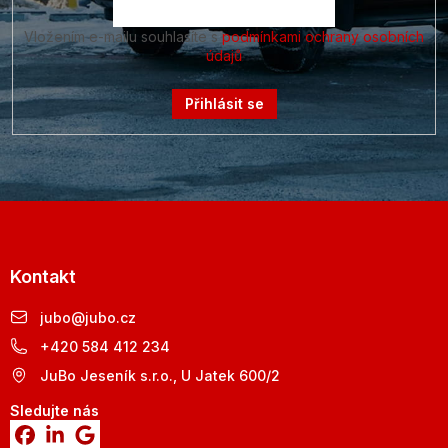
Vložením e-mailu souhlasíte s
podmínkami ochrany osobních
údajů
Přihlásit se
Kontakt
jubo
@
jubo.cz
+420 584 412 234
JuBo Jeseník s.r.o., U Jatek 600/2
Sledujte nás