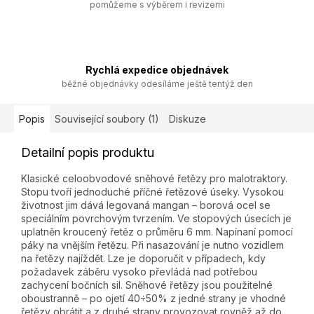
pomůžeme s výběrem i revizemi
Rychlá expedice objednávek
běžné objednávky odesíláme ještě tentýž den
Popis
Související soubory (1)
Diskuze
Detailní popis produktu
Klasické celoobvodové sněhové řetězy pro malotraktory.
Stopu tvoří jednoduché příčné řetězové úseky. Vysokou
životnost jim dává legovaná mangan – borová ocel se
speciálním povrchovým tvrzením. Ve stopových úsecích je
uplatněn kroucený řetěz o průměru 6 mm. Napínaní pomocí
páky na vnějším řetězu. Při nasazování je nutno vozidlem
na řetězy najíždět. Lze je doporučit v případech, kdy
požadavek záběru vysoko převládá nad potřebou
zachycení bočních sil. Sněhové řetězy jsou použitelné
oboustranně – po ojetí 40÷50% z jedné strany je vhodné
řetězy obrátit a z druhé strany provozovat rovněž až do