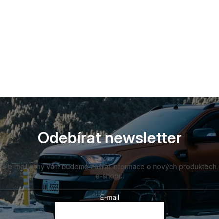
Odebírat newsletter
vůj e-mail a my vám budeme zasílat informace o nových produktech
e-shopu.
E-mail