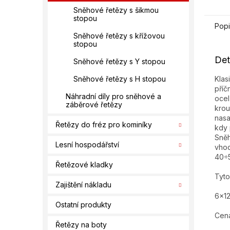
Sněhové řetězy s šikmou
stopou
Popi
Sněhové řetězy s křížovou
stopou
Det
Sněhové řetězy s Y stopou
Klas
Sněhové řetězy s H stopou
příč
Náhradní díly pro sněhové a
ocel
záběrové řetězy
krou
nasa
Řetězy do fréz pro kominíky
kdy 
Sněh
Lesní hospodářství
vhod
40÷
Řetězové kladky
Tyto
Zajištění nákladu
6x1
Ostatní produkty
Cena
Řetězy na boty