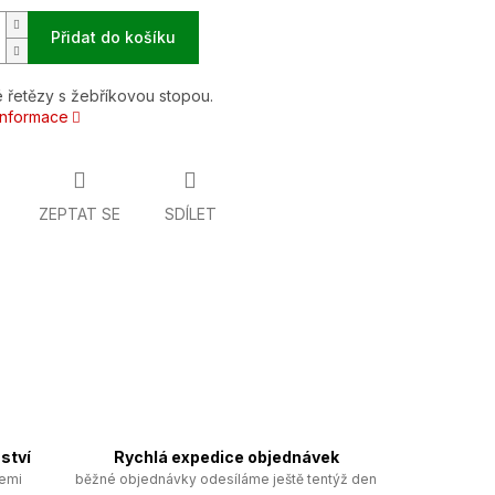
Přidat do košíku
 řetězy s žebříkovou stopou.
 informace
ZEPTAT SE
SDÍLET
ství
Rychlá expedice objednávek
zemi
běžné objednávky odesíláme ještě tentýž den