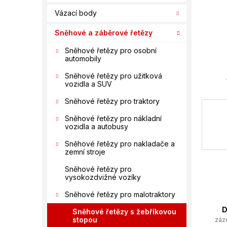
í
Vázací body
p
a
Sněhové a záběrové řetězy
n
e
Sněhové řetězy pro osobní
automobily
l
Sněhové řetězy pro užitková
vozidla a SUV
Sněhové řetězy pro traktory
Sněhové řetězy pro nákladní
vozidla a autobusy
Sněhové řetězy pro nakladače a
zemní stroje
Sněhové řetězy pro
vysokozdvižné vozíky
Sněhové řetězy pro malotraktory
D
Sněhové řetězy s žebříkovou
stopou
záz