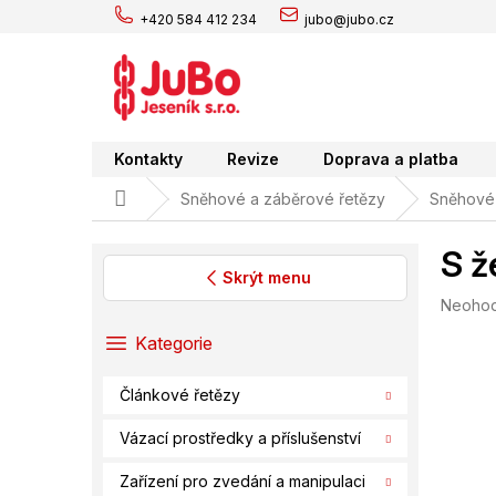
Přejít
+420 584 412 234
jubo@jubo.cz
na
obsah
Kontakty
Revize
Doprava a platba
Domů
Sněhové a záběrové řetězy
Sněhové 
S ž
Skrýt menu
Průměr
Neoho
P
hodnoc
o
Přeskočit
Kategorie
produk
s
kategorie
je
t
0,0
Článkové řetězy
r
z
a
5
Vázací prostředky a příslušenství
hvězdič
n
n
Zařízení pro zvedání a manipulaci