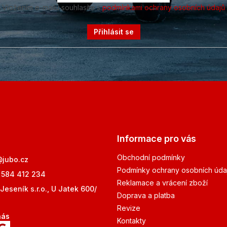
Vložením e-mailu souhlasíte s
podmínkami ochrany osobních údajů
Přihlásit se
Informace pro vás
Obchodní podmínky
@
jubo.cz
Podmínky ochrany osobních úda
 584 412 234
Reklamace a vrácení zboží
Jeseník s.r.o., U Jatek 600/
Doprava a platba
Revize
nás
Kontakty