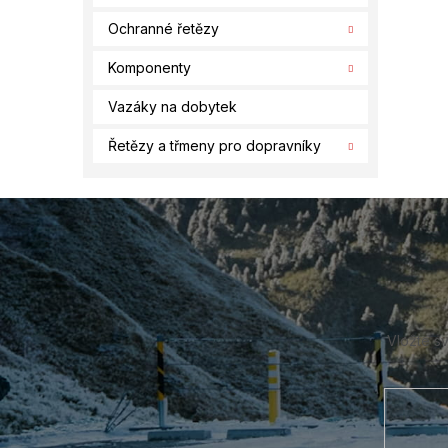
Ochranné řetězy
Komponenty
Vazáky na dobytek
Řetězy a třmeny pro dopravníky
Z
á
p
a
t
í
Vložte s