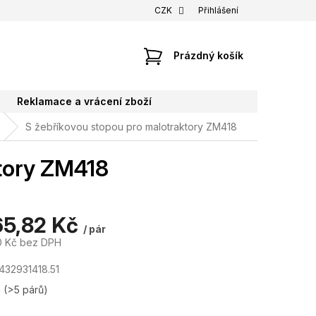
CZK
Přihlášení
NÁKUPNÍ
Prázdný košík
KOŠÍK
Reklamace a vrácení zboží
S žebříkovou stopou pro malotraktory ZM418
tory ZM418
65,82 Kč
/ pár
0 Kč bez DPH
432931418.51
m
(>5 párů)