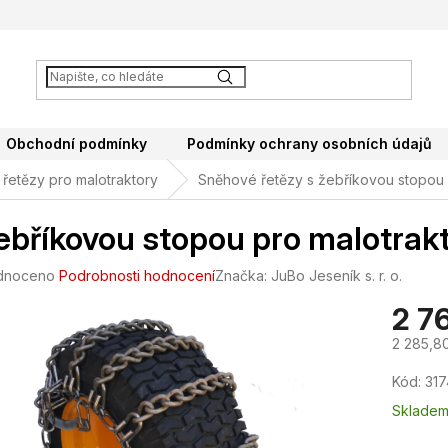
Obchodní podmínky
Podmínky ochrany osobních údajů
řetězy pro malotraktory
Sněhové řetězy s žebříkovou stopou
ebříkovou stopou pro malotrak
né
dnoceno
Podrobnosti hodnocení
Značka:
JuBo Jeseník s. r. o.
ení
2 7
tu
2 285,8
Měrná
Kód:
317
cena:
ek.
Sklade