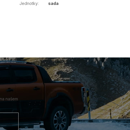
Jednotky
:
sada
 na našem