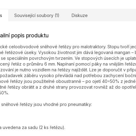
s
Související soubory (1)
Diskuze
ailní popis produktu
ické celoobvodové sněhové řetězy pro malotraktory. Stopu tvoří j
né řetězové úseky. Vysokou životnost jim dává legovaná mangan –
 se speciálním povrchovým tvrzením. Ve stopových úsecích je upla
cený řetěz o průměru 6 mm. Napínaní pomocí páky na vnějším řetězu
zování je nutno vozidlem na řetězy najíždět. Lze je doporučit v pří
požadavek záběru vysoko převládá nad potřebou zachycení bočníc
ové řetězy jsou použitelné oboustranně – po ojetí 40÷50% z jedné 
né řetězy obrátit a z druhé strany provozovat rovněž až do opotře
50%.
 sněhové řetězy jsou vhodné pro pneumatiky:
2
 uvedena za sadu (2 ks řetězu).