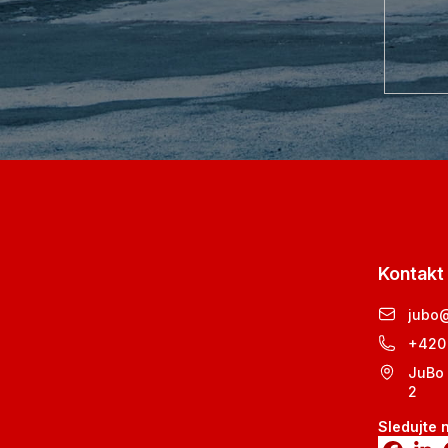
Kontakt
jubo
+420
JuBo 
2
Sledujte 