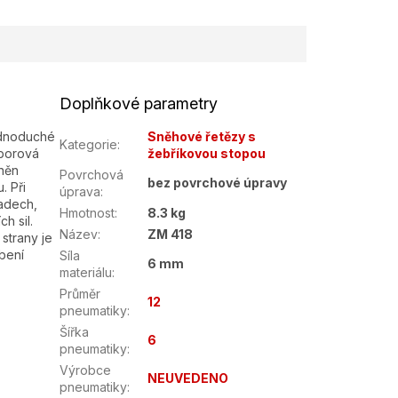
Doplňkové parametry
ednoduché
Sněhové řetězy s
Kategorie
:
 borová
žebříkovou stopou
tněn
Povrchová
bez povrchové úpravy
. Při
úprava
:
padech,
Hmotnost
:
8.3 kg
h sil.
Název
:
ZM 418
strany je
bení
Síla
6 mm
materiálu
:
Průměr
12
pneumatiky
:
Šířka
6
pneumatiky
:
Výrobce
NEUVEDENO
pneumatiky
: