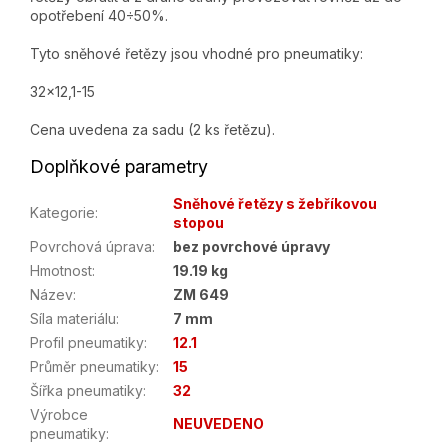
opotřebení 40÷50%.
Tyto sněhové řetězy jsou vhodné pro pneumatiky:
32x12,1-15
Cena uvedena za sadu (2 ks řetězu).
Doplňkové parametry
Sněhové řetězy s žebříkovou
Kategorie
:
stopou
Povrchová úprava
:
bez povrchové úpravy
Hmotnost
:
19.19 kg
Název
:
ZM 649
Síla materiálu
:
7 mm
Profil pneumatiky
:
12.1
Průměr pneumatiky
:
15
Šířka pneumatiky
:
32
Výrobce
NEUVEDENO
pneumatiky
: