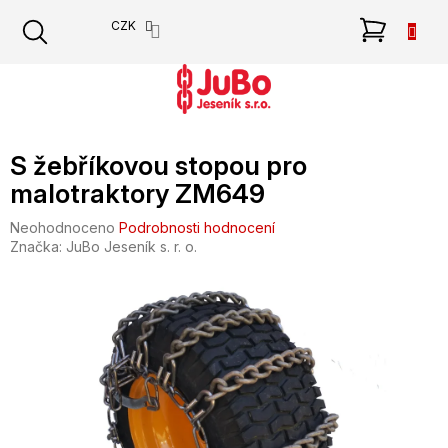
Přejít
NÁKU
CZK
na
obsah
KOŠÍK
S žebříkovou stopou pro
malotraktory ZM649
Průměrné
Neohodnoceno
Podrobnosti hodnocení
hodnocení
Značka:
JuBo Jeseník s. r. o.
produktu
je
0,0
z
5
hvězdiček.