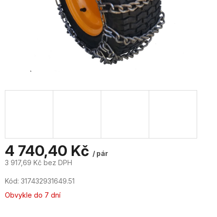
4 740,40 Kč
/ pár
3 917,69 Kč bez DPH
Měrná
Kód:
317432931649.51
cena:
Obvykle do 7 dní