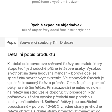
pomůžeme s výběrem i revizemi
Rychlá expedice objednávek
běžné objednávky odesíláme ještě tentýž den
Popis
Související soubory (1)
Diskuze
Detailní popis produktu
Klasické celoobvodové sněhové řetězy pro malotraktory.
Stopu tvoří jednoduché příčné řetězové úseky. Vysokou
životnost jim dává legovaná mangan – borová ocel se
speciálním povrchovým tvrzením. Ve stopových úsecích je
uplatněn kroucený řetěz o průměru 7 mm. Napínaní pomocí
páky na vnějším řetězu. Při nasazování je nutno vozidlem
na řetězy najíždět. Lze je doporučit v případech, kdy
požadavek záběru vysoko převládá nad potřebou
zachycení bočních sil. Sněhové řetězy jsou použitelné
oboustranně – po ojetí 40÷50% z jedné strany je vhodné
řetězy obrátit a z druhé strany provozovat rovněž až do