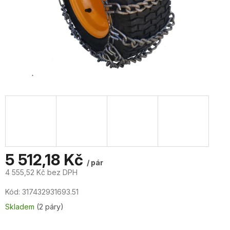
5 512,18 Kč
/ pár
4 555,52 Kč bez DPH
Měrná
Kód:
317432931693.51
cena:
Skladem
(2 páry)