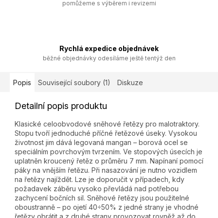
pomůžeme s výběrem i revizemi
Rychlá expedice objednávek
běžné objednávky odesíláme ještě tentýž den
Popis
Související soubory (1)
Diskuze
Detailní popis produktu
Klasické celoobvodové sněhové řetězy pro malotraktory.
Stopu tvoří jednoduché příčné řetězové úseky. Vysokou
životnost jim dává legovaná mangan – borová ocel se
speciálním povrchovým tvrzením. Ve stopových úsecích je
uplatněn kroucený řetěz o průměru 7 mm. Napínaní pomocí
páky na vnějším řetězu. Při nasazování je nutno vozidlem
na řetězy najíždět. Lze je doporučit v případech, kdy
požadavek záběru vysoko převládá nad potřebou
zachycení bočních sil. Sněhové řetězy jsou použitelné
oboustranně – po ojetí 40÷50% z jedné strany je vhodné
řetězy obrátit a z druhé strany provozovat rovněž až do