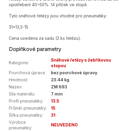
opotřebení 40÷50%. 14 příček ve stopě.
Tyto sněhové řetězy jsou vhodné pro pneumatiky:
31x13,5-15
Cena uvedena za sadu (2 ks řetězu).
Doplňkové parametry
Sněhové řetězy s žebříkovou
Kategorie
:
stopou
Povrchová úprava
:
bez povrchové úpravy
Hmotnost
:
23.44 kg
Název
:
ZM 693
Síla materiálu
:
7 mm
Profil pneumatiky
:
13.5
Průměr pneumatiky
:
15
Šířka pneumatiky
:
31
Výrobce
NEUVEDENO
pneumatiky
: