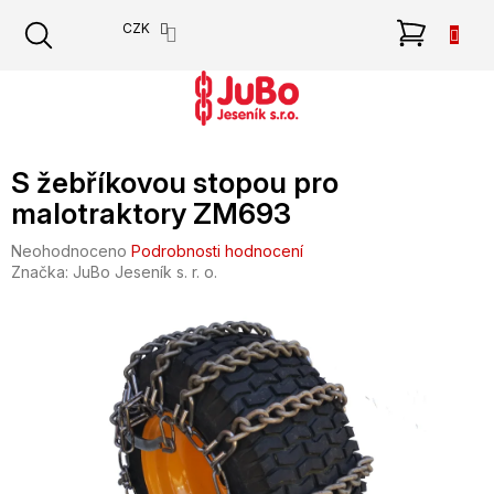
Přejít
NÁKU
CZK
na
obsah
KOŠÍK
S žebříkovou stopou pro
malotraktory ZM693
Průměrné
Neohodnoceno
Podrobnosti hodnocení
hodnocení
Značka:
JuBo Jeseník s. r. o.
produktu
je
0,0
z
5
hvězdiček.