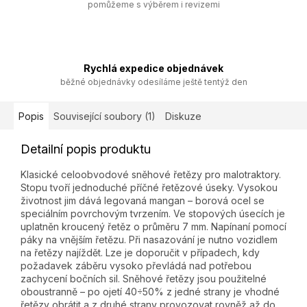
pomůžeme s výběrem i revizemi
Rychlá expedice objednávek
běžné objednávky odesíláme ještě tentýž den
Popis
Související soubory (1)
Diskuze
Detailní popis produktu
Klasické celoobvodové sněhové řetězy pro malotraktory.
Stopu tvoří jednoduché příčné řetězové úseky. Vysokou
životnost jim dává legovaná mangan – borová ocel se
speciálním povrchovým tvrzením. Ve stopových úsecích je
uplatněn kroucený řetěz o průměru 7 mm. Napínaní pomocí
páky na vnějším řetězu. Při nasazování je nutno vozidlem
na řetězy najíždět. Lze je doporučit v případech, kdy
požadavek záběru vysoko převládá nad potřebou
zachycení bočních sil. Sněhové řetězy jsou použitelné
oboustranně – po ojetí 40÷50% z jedné strany je vhodné
řetězy obrátit a z druhé strany provozovat rovněž až do