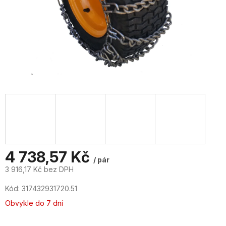
4 738,57 Kč
/ pár
3 916,17 Kč bez DPH
Měrná
Kód:
317432931720.51
cena:
Obvykle do 7 dní