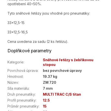
opotřebení 40÷50%.
Tyto sněhové řetězy jsou vhodné pro pneumatiky:
33x12,5-15
33x12,5-16,5
Cena uvedena za sadu (2 ks řetězu).
Doplňkové parametry
Sněhové řetězy s žebříkovou
Kategorie
:
stopou
Povrchová úprava
:
bez povrchové úpravy
Hmotnost
:
19.37 kg
Název
:
ZM 720
Síla materiálu
:
7 mm
Druh pneumatiky
:
MULTI TRAC C/S titan
Profil pneumatiky
:
12.5
Průměr pneumatiky
:
15