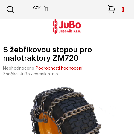
Přejít
NÁKU
CZK
na
obsah
KOŠÍK
S žebříkovou stopou pro
malotraktory ZM720
Průměrné
Neohodnoceno
Podrobnosti hodnocení
hodnocení
Značka:
JuBo Jeseník s. r. o.
produktu
je
0,0
z
5
hvězdiček.