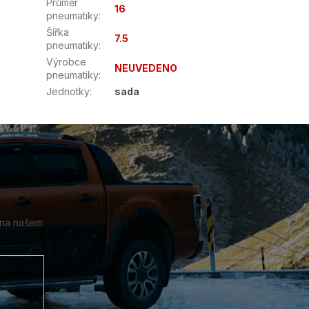
Průměr
16
pneumatiky
:
Šířka
7.5
pneumatiky
:
Výrobce
NEUVEDENO
pneumatiky
:
Jednotky
:
sada
 na našem