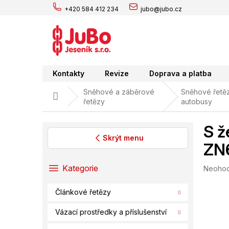
Přejít
+420 584 412 234
jubo@jubo.cz
na
obsah
Kontakty
Revize
Doprava a platba
Sněhové a záběrové
Sněhové řetěz
Domů
řetězy
autobusy
S ž
Skrýt menu
ZN
P
o
Přeskočit
Kategorie
Průměr
Neoho
s
kategorie
hodnoc
t
produk
Článkové řetězy
r
je
0,0
a
Vázací prostředky a příslušenství
z
n
5