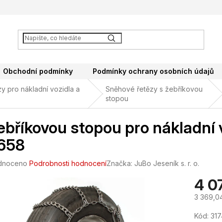
Obchodní podmínky
Podmínky ochrany osobních údajů
y pro nákladní vozidla a
Sněhové řetězy s žebříkovou
stopou
ebříkovou stopou pro nákladní 
658
né
dnoceno
Podrobnosti hodnocení
Značka:
JuBo Jeseník s. r. o.
ení
4 0
tu
3 369,0
Měrná
Kód:
317
cena: