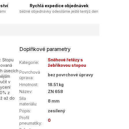
ství
Rychlá expedice objednávek
zemi
běžné objednávky odesíláme ještě tentýž den
Doplňkové parametry
. Stopu
Sněhové řetězy s
Kategorie
:
egovaná
žebříkovou stopou
h úsecích
Povrchová
bez povrchové úpravy
nějším
úprava
:
učit v
Hmotnost
:
18.51 kg
ycení
Název
:
ZN 658
50% z
ěž až do
Síla
8 mm
materiálu
:
Popis
:
zesílený
Profil
0
pneumatiky
: