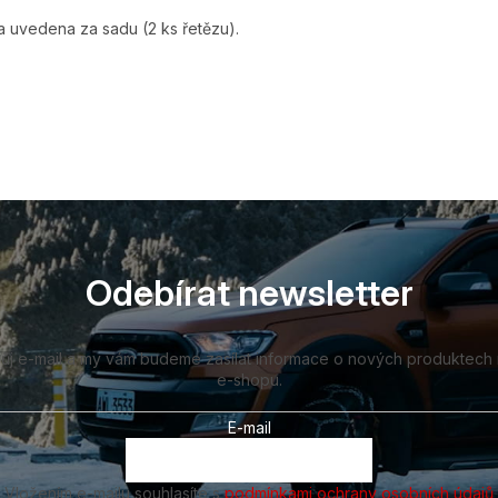
 uvedena za sadu (2 ks řetězu).
Odebírat newsletter
vůj e-mail a my vám budeme zasílat informace o nových produktech
e-shopu.
E-mail
Vložením e-mailu souhlasíte s
podmínkami ochrany osobních údajů