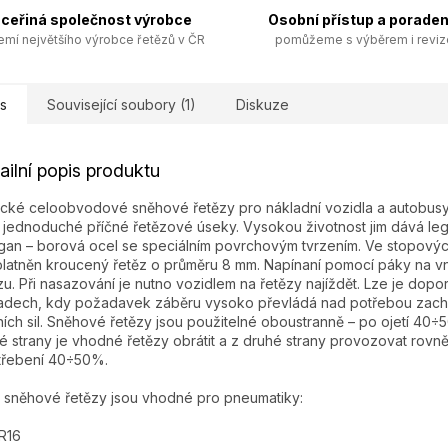
ceřiná společnost výrobce
Osobní přístup a poraden
emí největšího výrobce řetězů v ČR
pomůžeme s výběrem i revi
s
Související soubory (1)
Diskuze
ailní popis produktu
ické celoobvodové sněhové řetězy pro nákladní vozidla a autobusy
í jednoduché příčné řetězové úseky. Vysokou životnost jim dává l
an – borová ocel se speciálním povrchovým tvrzením. Ve stopovýc
platněn kroucený řetěz o průměru 8 mm. Napínaní pomocí páky na v
zu. Při nasazování je nutno vozidlem na řetězy najíždět. Lze je dopor
adech, kdy požadavek záběru vysoko převládá nad potřebou zach
ích sil. Sněhové řetězy jsou použitelné oboustranně – po ojetí 40÷
é strany je vhodné řetězy obrátit a z druhé strany provozovat rovn
třebení 40÷50%.
 sněhové řetězy jsou vhodné pro pneumatiky:
R16