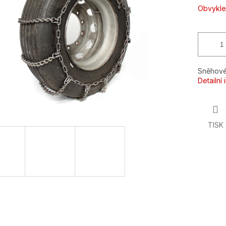
ek.
Obvykle
Sněhové
Detailní
TISK