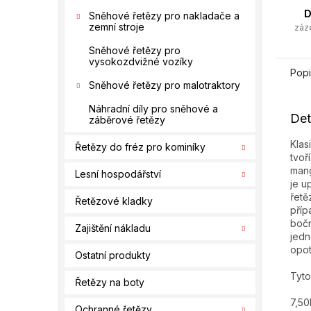
D
Sněhové řetězy pro nakladače a
zemní stroje
záz
Sněhové řetězy pro
vysokozdvižné vozíky
Popi
Sněhové řetězy pro malotraktory
Náhradní díly pro sněhové a
Det
záběrové řetězy
Klas
Řetězy do fréz pro kominíky
tvoř
mang
Lesní hospodářství
je u
řetě
Řetězové kladky
příp
bočn
Zajištění nákladu
jedn
opo
Ostatní produkty
Tyto
Řetězy na boty
7,50
Ochranné řetězy