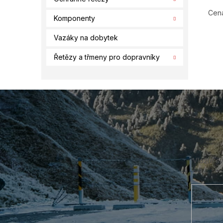
Cena
Komponenty
Vazáky na dobytek
Řetězy a třmeny pro dopravníky
Z
á
p
a
t
í
Vložte s