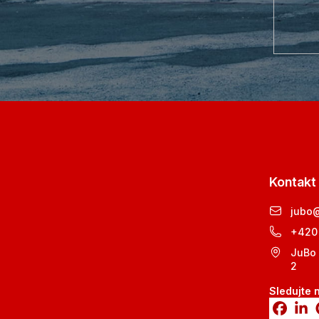
Kontakt
jubo
+420
JuBo 
2
Sledujte 