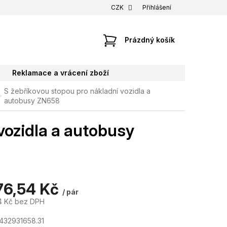
CZK
Přihlášení
NÁKUPNÍ
Prázdný košík
KOŠÍK
Reklamace a vrácení zboží
S žebříkovou stopou pro nákladní vozidla a
autobusy ZN658
vozidla a autobusy
76,54 Kč
/ pár
4 Kč bez DPH
432931658.31