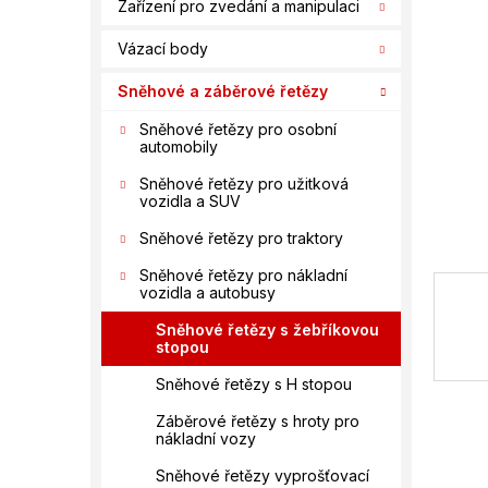
n
Zařízení pro zvedání a manipulaci
hvězdič
í
Vázací body
p
a
Sněhové a záběrové řetězy
n
e
Sněhové řetězy pro osobní
automobily
l
Sněhové řetězy pro užitková
vozidla a SUV
Sněhové řetězy pro traktory
Sněhové řetězy pro nákladní
vozidla a autobusy
Sněhové řetězy s žebříkovou
stopou
Sněhové řetězy s H stopou
Záběrové řetězy s hroty pro
nákladní vozy
Sněhové řetězy vyprošťovací