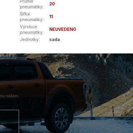
Průměr
20
pneumatiky
:
Šířka
11
pneumatiky
:
Výrobce
NEUVEDENO
pneumatiky
:
Jednotky
:
sada
 na našem