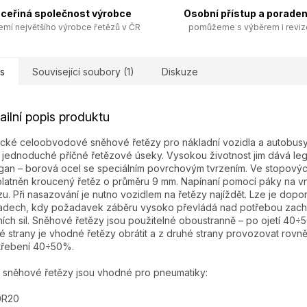
ceřiná společnost výrobce
Osobní přístup a poraden
emí největšího výrobce řetězů v ČR
pomůžeme s výběrem i revi
s
Související soubory (1)
Diskuze
ailní popis produktu
ické celoobvodové sněhové řetězy pro nákladní vozidla a autobusy
í jednoduché příčné řetězové úseky. Vysokou životnost jim dává l
an – borová ocel se speciálním povrchovým tvrzením. Ve stopovýc
platněn kroucený řetěz o průměru 9 mm. Napínaní pomocí páky na v
zu. Při nasazování je nutno vozidlem na řetězy najíždět. Lze je dopor
adech, kdy požadavek záběru vysoko převládá nad potřebou zach
ích sil. Sněhové řetězy jsou použitelné oboustranně – po ojetí 40÷
é strany je vhodné řetězy obrátit a z druhé strany provozovat rovn
třebení 40÷50%.
 sněhové řetězy jsou vhodné pro pneumatiky:
0R20