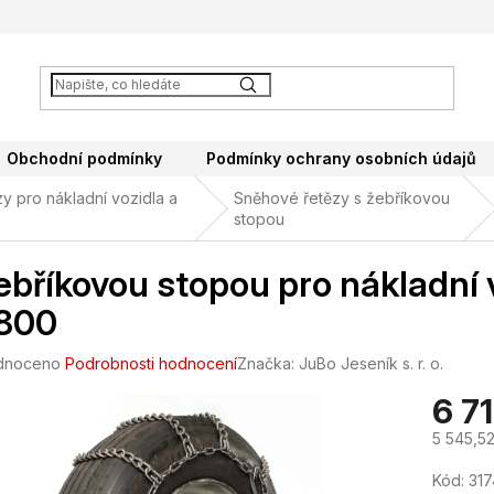
Obchodní podmínky
Podmínky ochrany osobních údajů
y pro nákladní vozidla a
Sněhové řetězy s žebříkovou
stopou
ebříkovou stopou pro nákladní 
800
né
dnoceno
Podrobnosti hodnocení
Značka:
JuBo Jeseník s. r. o.
ení
6 7
tu
5 545,5
Měrná
Kód:
317
cena: