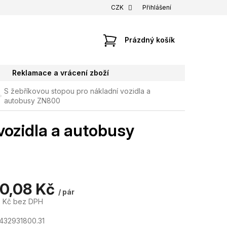
CZK
Přihlášení
NÁKUPNÍ
Prázdný košík
KOŠÍK
Reklamace a vrácení zboží
S žebříkovou stopou pro nákladní vozidla a
autobusy ZN800
vozidla a autobusy
10,08 Kč
/ pár
2 Kč bez DPH
432931800.31