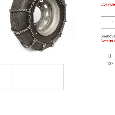
ek.
Obvykle
Sněhové
Detailní
TISK