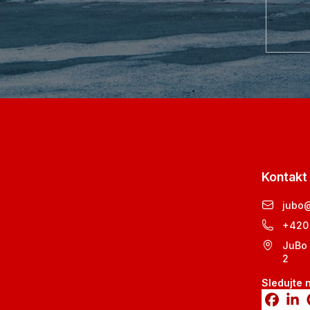
Kontakt
jubo
+420
JuBo 
2
Sledujte 