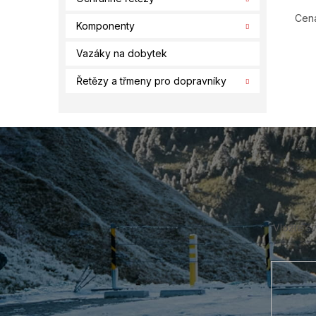
Cena
Komponenty
Vazáky na dobytek
Řetězy a třmeny pro dopravníky
Z
á
p
a
t
í
Vložte s