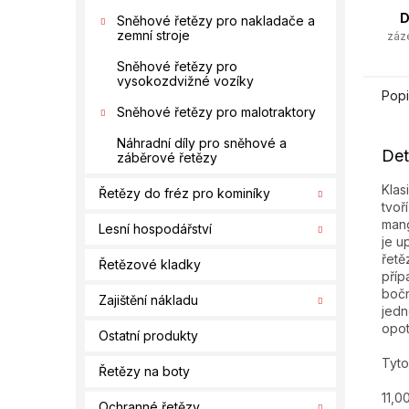
D
Sněhové řetězy pro nakladače a
zemní stroje
záz
Sněhové řetězy pro
vysokozdvižné vozíky
Popi
Sněhové řetězy pro malotraktory
Náhradní díly pro sněhové a
Det
záběrové řetězy
Klas
Řetězy do fréz pro kominíky
tvoř
mang
Lesní hospodářství
je u
řetě
Řetězové kladky
příp
bočn
Zajištění nákladu
jedn
opo
Ostatní produkty
Tyto
Řetězy na boty
11,0
Ochranné řetězy