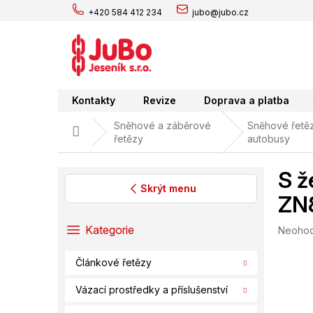
Přejít
+420 584 412 234
jubo@jubo.cz
na
obsah
Kontakty
Revize
Doprava a platba
Sněhové a záběrové
Sněhové řetěz
Domů
řetězy
autobusy
S ž
Skrýt menu
ZN
P
o
Přeskočit
Kategorie
Průměr
Neoho
s
kategorie
hodnoc
t
produk
Článkové řetězy
r
je
0,0
a
Vázací prostředky a příslušenství
z
n
5