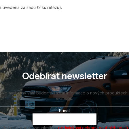
 uvedena za sadu (2 ks řetězu).
Odebírat newsletter
vůj e-mail a my vám budeme zasílat informace o nových produktech
e-shopu.
E-mail
Vložením e-mailu souhlasíte s
podmínkami ochrany osobních údajů