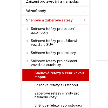
n
Zařízení pro zvedání a manipulaci
hvězdič
í
Vázací body
p
a
Sněhové a záběrové řetězy
n
e
Sněhové řetězy pro osobní
automobily
l
Sněhové řetězy pro užitková
vozidla a SUV
Sněhové řetězy pro traktory
Sněhové řetězy pro nákladní
vozidla a autobusy
Sněhové řetězy s žebříkovou
stopou
Sněhové řetězy s H stopou
Záběrové řetězy s hroty pro
nákladní vozy
Sněhové řetězy vyprošťovací