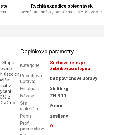
ství
Rychlá expedice objednávek
zemi
běžné objednávky odesíláme ještě tentýž den
Doplňkové parametry
. Stopu
Sněhové řetězy s
Kategorie
:
egovaná
žebříkovou stopou
h úsecích
Povrchová
bez povrchové úpravy
nějším
úprava
:
učit v
Hmotnost
:
35.65 kg
ycení
Název
:
ZN 800
50% z
ěž až do
Síla
9 mm
materiálu
:
Popis
:
zesílený
Profil
0
pneumatiky
: