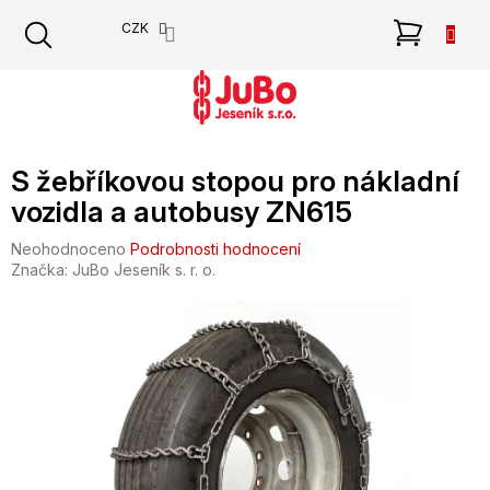
Přejít
NÁKU
CZK
na
obsah
KOŠÍK
S žebříkovou stopou pro nákladní
vozidla a autobusy ZN615
Průměrné
Neohodnoceno
Podrobnosti hodnocení
hodnocení
Značka:
JuBo Jeseník s. r. o.
produktu
je
0,0
z
5
hvězdiček.