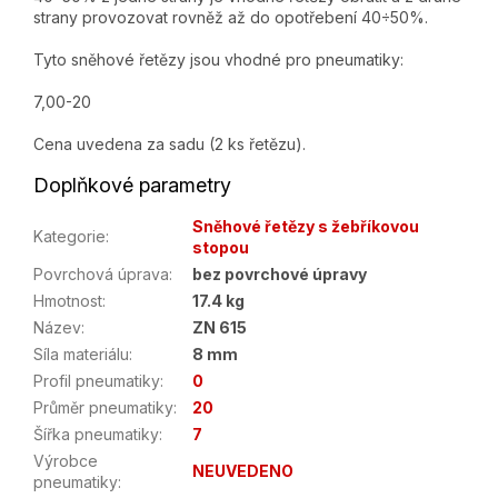
strany provozovat rovněž až do opotřebení 40÷50%.
Tyto sněhové řetězy jsou vhodné pro pneumatiky:
7,00-20
Cena uvedena za sadu (2 ks řetězu).
Doplňkové parametry
Sněhové řetězy s žebříkovou
Kategorie
:
stopou
Povrchová úprava
:
bez povrchové úpravy
Hmotnost
:
17.4 kg
Název
:
ZN 615
Síla materiálu
:
8 mm
Profil pneumatiky
:
0
Průměr pneumatiky
:
20
Šířka pneumatiky
:
7
Výrobce
NEUVEDENO
pneumatiky
: