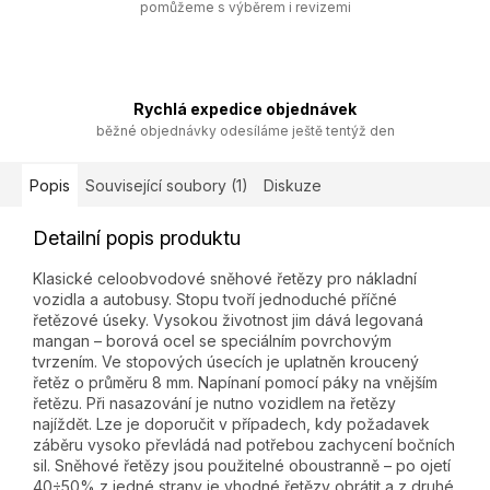
pomůžeme s výběrem i revizemi
Rychlá expedice objednávek
běžné objednávky odesíláme ještě tentýž den
Popis
Související soubory (1)
Diskuze
Detailní popis produktu
Klasické celoobvodové sněhové řetězy pro nákladní
vozidla a autobusy. Stopu tvoří jednoduché příčné
řetězové úseky. Vysokou životnost jim dává legovaná
mangan – borová ocel se speciálním povrchovým
tvrzením. Ve stopových úsecích je uplatněn kroucený
řetěz o průměru 8 mm. Napínaní pomocí páky na vnějším
řetězu. Při nasazování je nutno vozidlem na řetězy
najíždět. Lze je doporučit v případech, kdy požadavek
záběru vysoko převládá nad potřebou zachycení bočních
sil. Sněhové řetězy jsou použitelné oboustranně – po ojetí
40÷50% z jedné strany je vhodné řetězy obrátit a z druhé