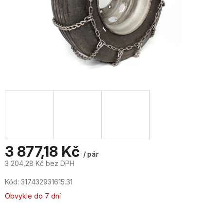
3 877,18 Kč
/ pár
3 204,28 Kč bez DPH
Měrná
Kód:
317432931615.31
cena:
Obvykle do 7 dní