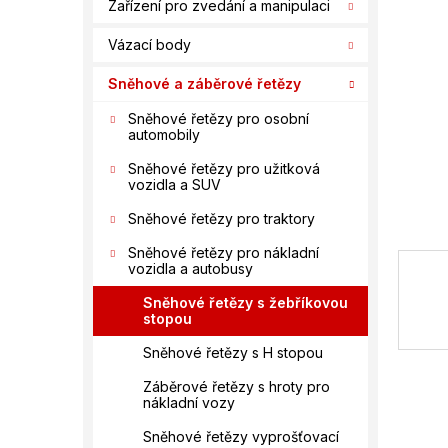
n
Zařízení pro zvedání a manipulaci
hvězdič
í
Vázací body
p
a
Sněhové a záběrové řetězy
n
e
Sněhové řetězy pro osobní
automobily
l
Sněhové řetězy pro užitková
vozidla a SUV
Sněhové řetězy pro traktory
Sněhové řetězy pro nákladní
vozidla a autobusy
Sněhové řetězy s žebříkovou
stopou
Sněhové řetězy s H stopou
Záběrové řetězy s hroty pro
nákladní vozy
Sněhové řetězy vyprošťovací