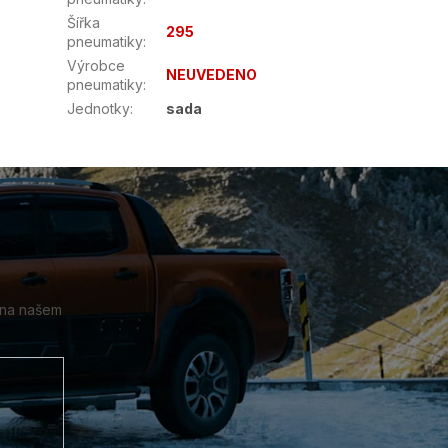
Šířka
295
pneumatiky
:
Výrobce
NEUVEDENO
pneumatiky
:
Jednotky
:
sada
 na našem