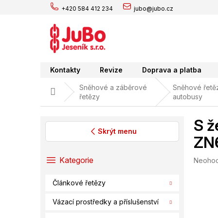
Přejít
+420 584 412 234
jubo@jubo.cz
na
obsah
Kontakty
Revize
Doprava a platba
Sněhové a záběrové
Sněhové řetěz
Domů
řetězy
autobusy
S ž
Skrýt menu
ZN
P
o
Přeskočit
Kategorie
Průměr
Neoho
s
kategorie
hodnoc
t
produk
Článkové řetězy
r
je
0,0
a
Vázací prostředky a příslušenství
z
n
5