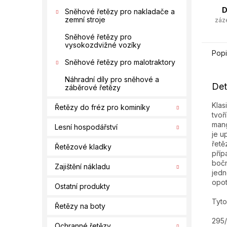
D
Sněhové řetězy pro nakladače a
zemní stroje
záz
Sněhové řetězy pro
vysokozdvižné vozíky
Popi
Sněhové řetězy pro malotraktory
Náhradní díly pro sněhové a
Det
záběrové řetězy
Klas
Řetězy do fréz pro kominíky
tvoř
mang
Lesní hospodářství
je u
řetě
Řetězové kladky
příp
bočn
Zajištění nákladu
jedn
opo
Ostatní produkty
Tyto
Řetězy na boty
295
Ochranné řetězy