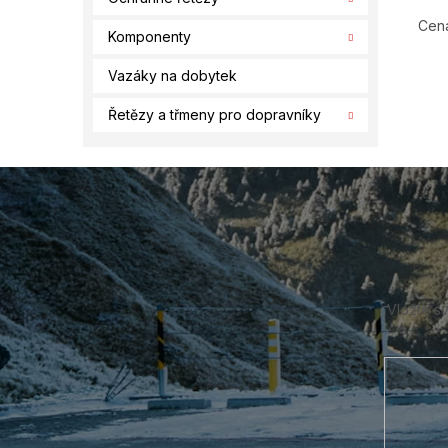
Cena
Komponenty
Vazáky na dobytek
Řetězy a třmeny pro dopravníky
Z
á
p
a
t
í
Vložte s