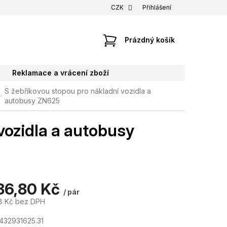
CZK
Přihlášení
NÁKUPNÍ
Prázdný košík
KOŠÍK
Reklamace a vrácení zboží
S žebříkovou stopou pro nákladní vozidla a
autobusy ZN625
vozidla a autobusy
36,80 Kč
/ pár
8 Kč bez DPH
432931625.31