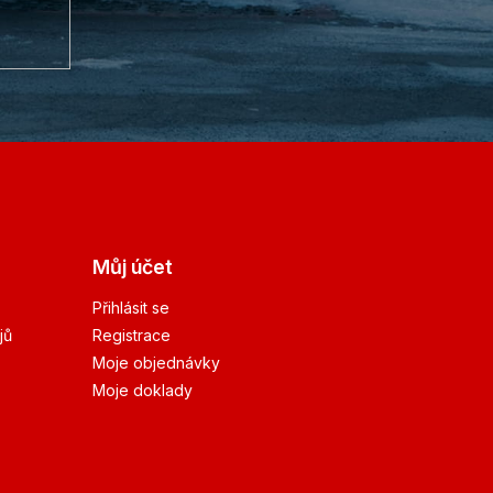
Můj účet
Přihlásit se
jů
Registrace
Moje objednávky
Moje doklady