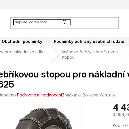
Obchodní podmínky
Podmínky ochrany osobních údajů
y pro nákladní vozidla a
Sněhové řetězy s žebříkovou
stopou
ebříkovou stopou pro nákladní 
625
né
dnoceno
Podrobnosti hodnocení
Značka:
JuBo Jeseník s. r. o.
ení
4 4
tu
3 666,7
Měrná
Kód:
317
cena: