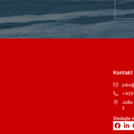
Kontakt
jubo
+420
JuBo 
2
Sledujte 