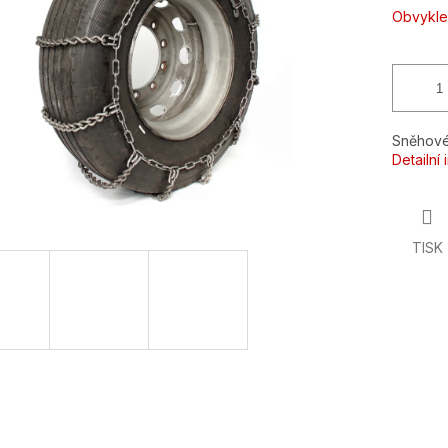
ek.
Obvykle
Sněhové
Detailní
TISK