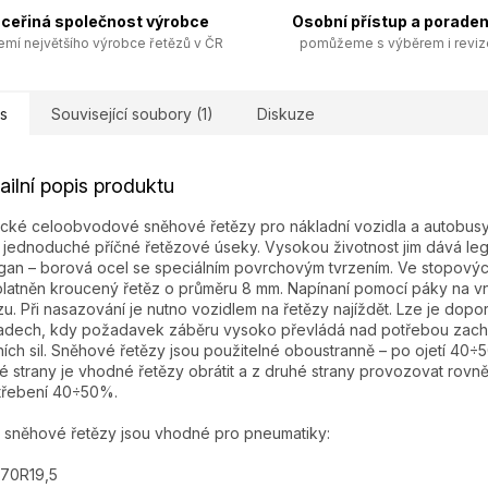
ceřiná společnost výrobce
Osobní přístup a poraden
emí největšího výrobce řetězů v ČR
pomůžeme s výběrem i revi
s
Související soubory (1)
Diskuze
ailní popis produktu
ické celoobvodové sněhové řetězy pro nákladní vozidla a autobusy
í jednoduché příčné řetězové úseky. Vysokou životnost jim dává l
an – borová ocel se speciálním povrchovým tvrzením. Ve stopovýc
platněn kroucený řetěz o průměru 8 mm. Napínaní pomocí páky na v
zu. Při nasazování je nutno vozidlem na řetězy najíždět. Lze je dopor
adech, kdy požadavek záběru vysoko převládá nad potřebou zach
ích sil. Sněhové řetězy jsou použitelné oboustranně – po ojetí 40÷
é strany je vhodné řetězy obrátit a z druhé strany provozovat rovn
třebení 40÷50%.
 sněhové řetězy jsou vhodné pro pneumatiky:
/70R19,5