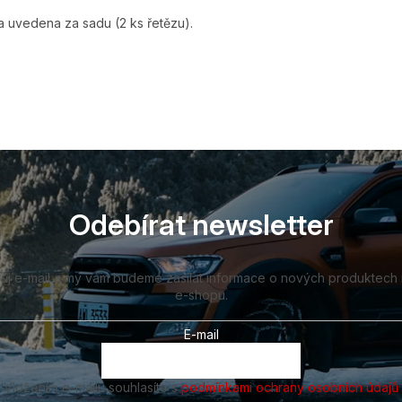
 uvedena za sadu (2 ks řetězu).
Odebírat newsletter
vůj e-mail a my vám budeme zasílat informace o nových produktech
e-shopu.
E-mail
Vložením e-mailu souhlasíte s
podmínkami ochrany osobních údajů