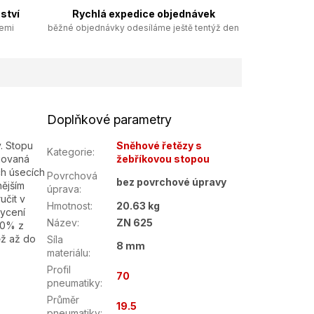
ství
Rychlá expedice objednávek
zemi
běžné objednávky odesíláme ještě tentýž den
Doplňkové parametry
. Stopu
Sněhové řetězy s
Kategorie
:
egovaná
žebříkovou stopou
h úsecích
Povrchová
bez povrchové úpravy
nějším
úprava
:
učit v
Hmotnost
:
20.63 kg
ycení
Název
:
ZN 625
50% z
ěž až do
Síla
8 mm
materiálu
:
Profil
70
pneumatiky
:
Průměr
19.5
pneumatiky
: