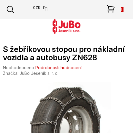
Přejít
NÁKU
CZK
na
obsah
KOŠÍK
S žebříkovou stopou pro nákladní
vozidla a autobusy ZN628
Průměrné
Neohodnoceno
Podrobnosti hodnocení
hodnocení
Značka:
JuBo Jeseník s. r. o.
produktu
je
0,0
z
5
hvězdiček.