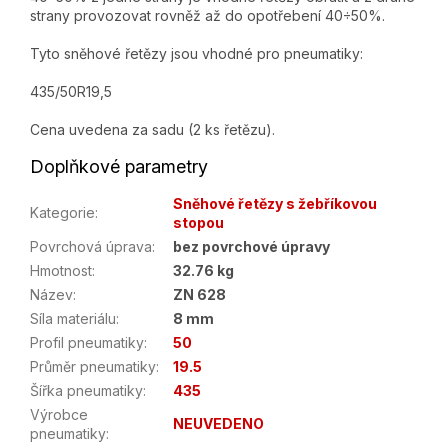
strany provozovat rovněž až do opotřebení 40÷50%.
Tyto sněhové řetězy jsou vhodné pro pneumatiky:
435/50R19,5
Cena uvedena za sadu (2 ks řetězu).
Doplňkové parametry
Sněhové řetězy s žebříkovou
Kategorie
:
stopou
Povrchová úprava
:
bez povrchové úpravy
Hmotnost
:
32.76 kg
Název
:
ZN 628
Síla materiálu
:
8 mm
Profil pneumatiky
:
50
Průměr pneumatiky
:
19.5
Šířka pneumatiky
:
435
Výrobce
NEUVEDENO
pneumatiky
: