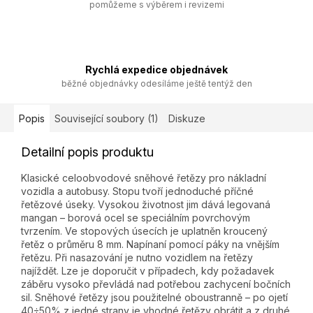
pomůžeme s výběrem i revizemi
Rychlá expedice objednávek
běžné objednávky odesíláme ještě tentýž den
Popis
Související soubory (1)
Diskuze
Detailní popis produktu
Klasické celoobvodové sněhové řetězy pro nákladní
vozidla a autobusy. Stopu tvoří jednoduché příčné
řetězové úseky. Vysokou životnost jim dává legovaná
mangan – borová ocel se speciálním povrchovým
tvrzením. Ve stopových úsecích je uplatněn kroucený
řetěz o průměru 8 mm. Napínaní pomocí páky na vnějším
řetězu. Při nasazování je nutno vozidlem na řetězy
najíždět. Lze je doporučit v případech, kdy požadavek
záběru vysoko převládá nad potřebou zachycení bočních
sil. Sněhové řetězy jsou použitelné oboustranně – po ojetí
40÷50% z jedné strany je vhodné řetězy obrátit a z druhé