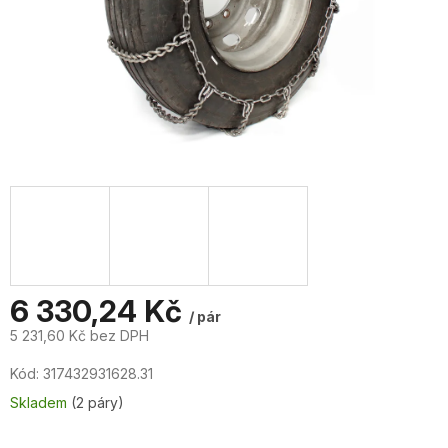
6 330,24 Kč
/ pár
5 231,60 Kč bez DPH
Měrná
Kód:
317432931628.31
cena:
Skladem
(2 páry)