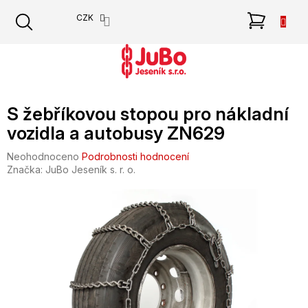
Přejít
NÁKU
CZK
na
obsah
KOŠÍK
S žebříkovou stopou pro nákladní
vozidla a autobusy ZN629
Průměrné
Neohodnoceno
Podrobnosti hodnocení
hodnocení
Značka:
JuBo Jeseník s. r. o.
produktu
je
0,0
z
5
hvězdiček.