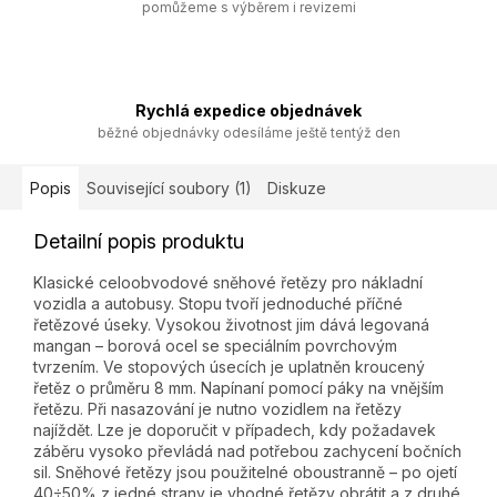
pomůžeme s výběrem i revizemi
Rychlá expedice objednávek
běžné objednávky odesíláme ještě tentýž den
Popis
Související soubory (1)
Diskuze
Detailní popis produktu
Klasické celoobvodové sněhové řetězy pro nákladní
vozidla a autobusy. Stopu tvoří jednoduché příčné
řetězové úseky. Vysokou životnost jim dává legovaná
mangan – borová ocel se speciálním povrchovým
tvrzením. Ve stopových úsecích je uplatněn kroucený
řetěz o průměru 8 mm. Napínaní pomocí páky na vnějším
řetězu. Při nasazování je nutno vozidlem na řetězy
najíždět. Lze je doporučit v případech, kdy požadavek
záběru vysoko převládá nad potřebou zachycení bočních
sil. Sněhové řetězy jsou použitelné oboustranně – po ojetí
40÷50% z jedné strany je vhodné řetězy obrátit a z druhé