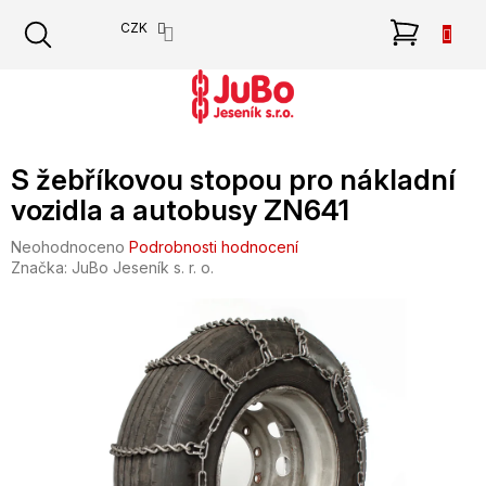
Přejít
NÁKU
CZK
na
obsah
KOŠÍK
S žebříkovou stopou pro nákladní
vozidla a autobusy ZN641
Průměrné
Neohodnoceno
Podrobnosti hodnocení
hodnocení
Značka:
JuBo Jeseník s. r. o.
produktu
je
0,0
z
5
hvězdiček.