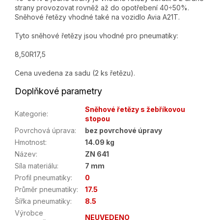
strany provozovat rovněž až do opotřebení 40÷50%.
Sněhové řetězy vhodné také na vozidlo Avia A21T.
Tyto sněhové řetězy jsou vhodné pro pneumatiky:
8,50R17,5
Cena uvedena za sadu (2 ks řetězu).
Doplňkové parametry
Sněhové řetězy s žebříkovou
Kategorie
:
stopou
Povrchová úprava
:
bez povrchové úpravy
Hmotnost
:
14.09 kg
Název
:
ZN 641
Síla materiálu
:
7 mm
Profil pneumatiky
:
0
Průměr pneumatiky
:
17.5
Šířka pneumatiky
:
8.5
Výrobce
NEUVEDENO