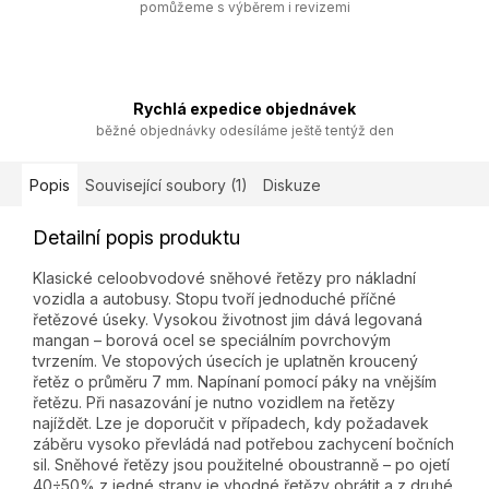
pomůžeme s výběrem i revizemi
Rychlá expedice objednávek
běžné objednávky odesíláme ještě tentýž den
Popis
Související soubory (1)
Diskuze
Detailní popis produktu
Klasické celoobvodové sněhové řetězy pro nákladní
vozidla a autobusy. Stopu tvoří jednoduché příčné
řetězové úseky. Vysokou životnost jim dává legovaná
mangan – borová ocel se speciálním povrchovým
tvrzením. Ve stopových úsecích je uplatněn kroucený
řetěz o průměru 7 mm. Napínaní pomocí páky na vnějším
řetězu. Při nasazování je nutno vozidlem na řetězy
najíždět. Lze je doporučit v případech, kdy požadavek
záběru vysoko převládá nad potřebou zachycení bočních
sil. Sněhové řetězy jsou použitelné oboustranně – po ojetí
40÷50% z jedné strany je vhodné řetězy obrátit a z druhé