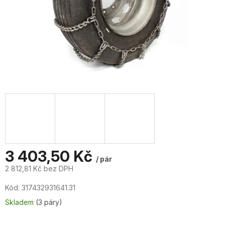
3 403,50 Kč
/ pár
2 812,81 Kč bez DPH
Měrná
Kód:
317432931641.31
cena:
Skladem
(3 páry)